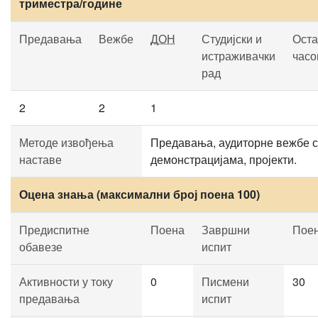
триместра/године
Предавања
Вежбе
ДОН
Студијски и
Оста
истраживачки
часо
рад
2
2
1
Методе извођења
Предавања, аудиторне вежбе 
наставе
демонстрацијама, пројекти.
Оцена знања (максимални број поена 100)
Предиспитне
Поена
Завршни
Пое
обавезе
испит
Активности у току
0
Писмени
30
предавања
испит