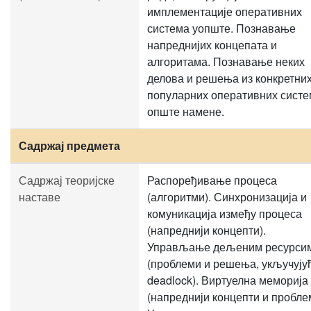
имплементације оперативних
система уопште. Познавање
напреднијих концепата и
алгоритама. Познавање неких
делова и решења из конкретни
популарних оперативних сист
опште намене.
Садржај предмета
Садржај теоријске
Распоређивање процеса
наставе
(алгоритми). Синхронизација и
комуникација између процеса
(напреднији концепти).
Управљање дељеним ресурси
(проблеми и решења, укључују
deadlock). Виртуелна меморија
(напреднији концепти и пробле