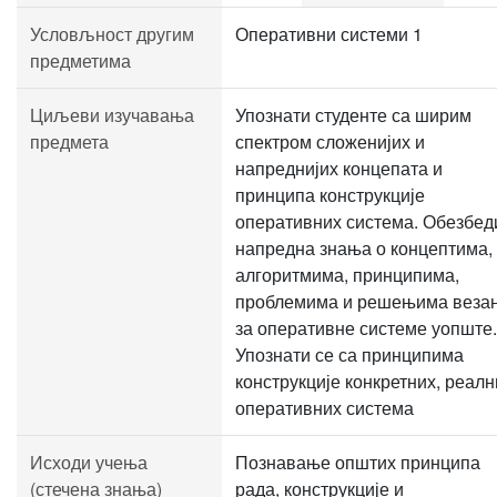
Условљност другим
Оперативни системи 1
предметима
Циљеви изучавања
Упознати студенте са ширим
предмета
спектром сложенијих и
напреднијих концепата и
принципа конструкције
оперативних система. Обезбед
напредна знања о концептима,
алгоритмима, принципима,
проблемима и решењима веза
за оперативне системе уопште.
Упознати се са принципима
конструкције конкретних, реалн
оперативних система
Исходи учења
Познавање општих принципа
(стечена знања)
рада, конструкције и