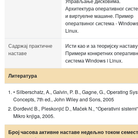
Управљање дисковима.
Архитектура оперативног сист
и виртуелне машине. Пример
оператвиног система - Windows
Linux.
Садржај практичне
Исти као и за теоријску наставу
наставе
Примери конкретних оператив
система Windows i Linux.
Литература
• Silberschatz, A., Galvin, P. B., Gagne, G., Operating Sy
Concepts, 7th ed., John Wiley and Sons, 2005
Đorđević B., Pleskonjić D., Maček N., "Operativni sistemi"
Mikro knjiga, 2005.
Број часова активне наставе недељно током семест