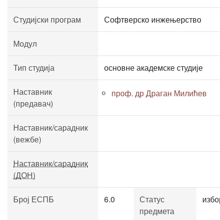
Студијски програм
Софтверско инжењерство
Модул
Тип студија
основне академске студије
Наставник
проф. др Драган Милићев
(предавач)
Наставник/сарадник
(вежбе)
Наставник/сарадник
(ДОН)
Број ЕСПБ
6.0
Статус
избо
предмета