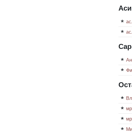
Аси
ас
ас
Сар
Ан
Фи
Ост
Вл
мр
мр
Ми