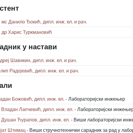
стент
. мс Данило Ђокић, дипл. инж. ел. и рач.
. др Харис Туркмановић
адник у настави
дреј Шавикин, дипл. инж. ел. и рач.
лип Радојевић, дипл. инж. ел. и рач.
али
адан Божовић, дипл. инж. ел.
- Лабораторијски инжењер
 Владан Лапчевић, дипл. инж. ел.
- Лабораторијски инжење
 Душан Ћурапов, дипл. инж. ел.
- Виши лабораторијски ин
јат Штимац
- Виши стручнотехнички сарадник за рад у лаб