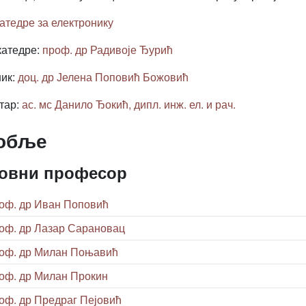
Катедре за електронику
атедре:
проф. др Радивоје Ђурић
ик:
доц. др Јелена Поповић Божовић
тар:
ас. мс Данило Ђокић, дипл. инж. ел. и рач.
обље
овни професор
оф. др Иван Поповић
оф. др Лазар Сарановац
оф. др Милан Поњавић
оф. др Милан Прокин
оф. др Предраг Пејовић