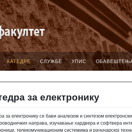
КАТЕДРЕ
СЛУЖБЕ
УПИС
ОБАВЕШТЕЊ
тедра за електронику
ра за електронику се бави анализом и синтезом електронски
роводничких направа, изучавање хардвера и софтвера интег
роници, телекомуникационим системима и рачунарској техн