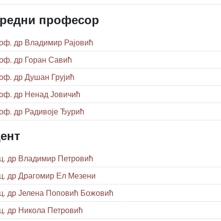
редни професор
оф. др Владимир Рајовић
оф. др Горан Савић
оф. др Душан Грујић
оф. др Ненад Јовичић
оф. др Радивоје Ђурић
ент
ц. др Владимир Петровић
ц. др Драгомир Ел Мезени
ц. др Јелена Поповић Божовић
ц. др Никола Петровић