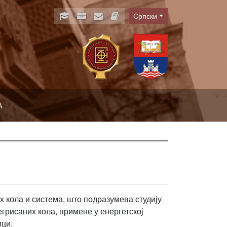
Српски
Language
А
х кола и система, што подразумева студију
рисаних кола, примене у енергетској
ици.