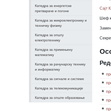
Катедра за енергетске
Сајт 
претвараче и погоне
Шеф к
Катедра за микроелектронику и
техничку физику
Замен
Катедра за општу
Секре
електротехнику
Ос
Катедра за примењену
математику
Ред
Катедра за рачунарску технику
и информатику
пр
Катедра за сигнале и системе
пр
Катедра за телекомуникације
пр
Катедра за опште образовање
пр
пр