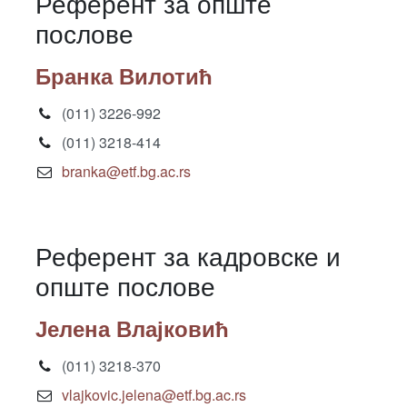
Референт за опште
послове
Бранка Вилотић
(011) 3226-992
(011) 3218-414
branka@etf.bg.ac.rs
Референт за кадровске и
опште послове
Јелена Влајковић
(011) 3218-370
vlajkovic.jelena@etf.bg.ac.rs