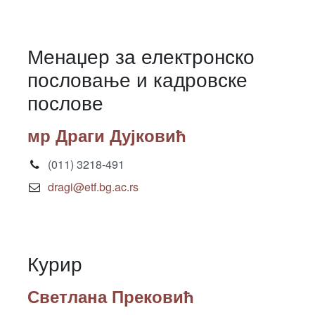
Менаџер за електронско
пословање и кадровске
послове
мр Драги Дујковић
(011) 3218-491
dragi@etf.bg.ac.rs
Курир
Светлана Прековић