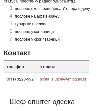
статуса, престанку радног односа итд.)
послове око спровођења Уговора о делу
послове на архивирању
курирске послове
послове у копирници
послове у скриптарници
Контакт
телефон
e-пошта
(011) 3226-992
opsta_sluzba@etf.bg.ac.rs
Шеф општег одсека