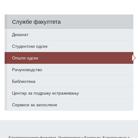
Службе факултета
Деканат
Студентски одсек
Општи одсек
Рачуноводство
Библиотека
Центар за подршку истраживању
Сервиси за запослене
Електротехнички факултет, Универзитет у Београду, Булевар краља