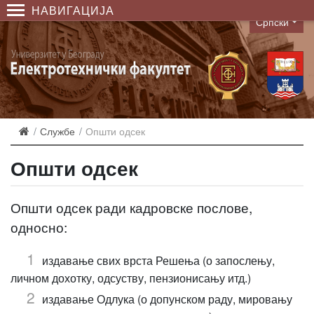
НАВИГАЦИЈА
Српски
Language
Службе
Општи одсек
Општи одсек
Општи одсек ради кадровске послове,
односно:
издавање свих врста Решења (о запослењу,
личном дохотку, одсуству, пензионисању итд.)
издавање Одлука (о допунском раду, мировању