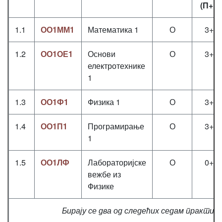
(П+В
1.1
ОО1ММ1
Математика 1
О
3+3
1.2
ОО1ОЕ1
Основи
О
3+3
електротехнике
1
1.3
ОО1Ф1
Физика 1
О
3+2
1.4
ОО1П1
Програмирање
О
3+2
1
1.5
ОО1ЛФ
Лабораторијске
О
0+0
вежбе из
Физике
Бирају се два од следећих седам практик