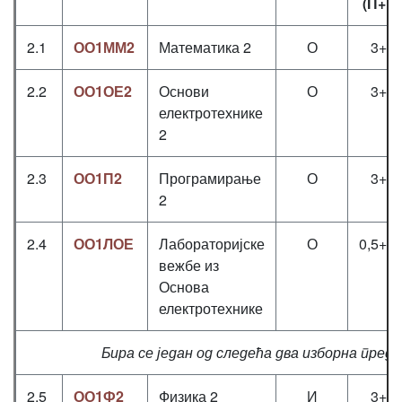
(П+В
2.1
ОО1ММ2
Математика 2
О
3+3
2.2
ОО1ОЕ2
Основи
О
3+3
електротехнике
2
2.3
ОО1П2
Програмирање
О
3+2
2
2.4
ОО1ЛОЕ
Лабораторијске
О
0,5+0+
вежбе из
Основа
електротехнике
Бира се један од следећа два изборна пред
2.5
ОО1Ф2
Физика 2
И
3+2