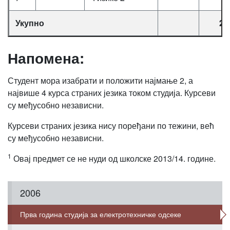
Укупно
28
Напомена:
Студент мора изабрати и положити најмање 2, а
највише 4 курса страних језика током студија. Курсеви
су међусобно независни.
Курсеви страних језика нису поређани по тежини, већ
су међусобно независни.
1
Овај предмет се не нуди од школске 2013/14. године.
2006
Прва година студија за електротехничке одсеке