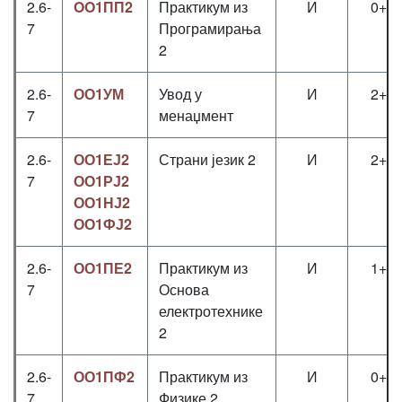
2.6-
OO1ПП2
Практикум из
И
0+1
7
Програмирања
2
2.6-
ОО1УМ
Увод у
И
2+0
7
менаџмент
2.6-
ОО1ЕЈ2
Страни језик 2
И
2+0
7
ОО1РЈ2
ОО1НЈ2
ОО1ФЈ2
2.6-
ОО1ПЕ2
Практикум из
И
1+1
7
Основа
електротехнике
2
2.6-
ОО1ПФ2
Практикум из
И
0+0
7
Физике 2