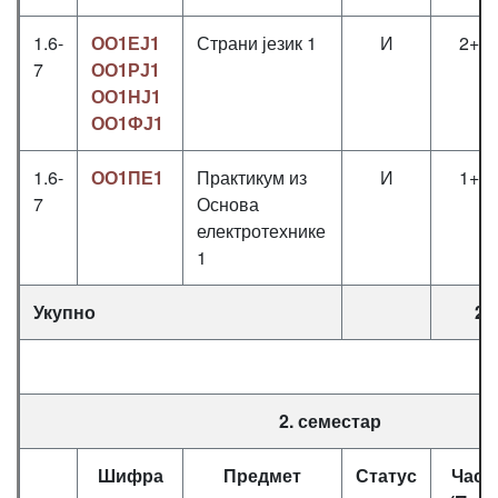
1.6-
ОО1ЕЈ1
Страни језик 1
И
2+0
7
ОО1РЈ1
ОО1НЈ1
ОО1ФЈ1
1.6-
ОО1ПЕ1
Практикум из
И
1+1
7
Основа
електротехнике
1
Укупно
28
2. семестар
Шифра
Предмет
Статус
Часо