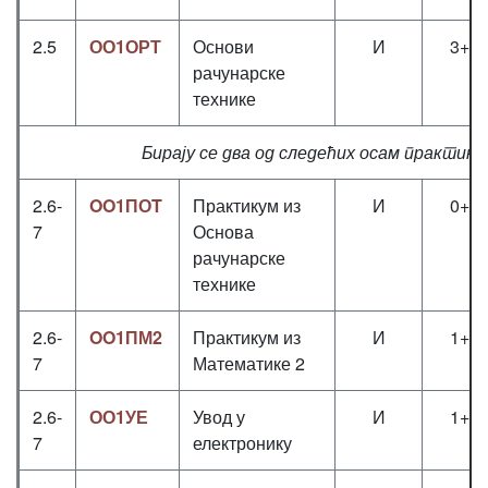
2.5
ОО1ОРТ
Основи
И
3+2
рачунарске
технике
Бирају се два од следећих осам практику
2.6-
OO1ПОT
Практикум из
И
0+0
7
Основа
рачунарске
технике
2.6-
OO1ПМ2
Практикум из
И
1+1
7
Математике 2
2.6-
ОО1УЕ
Увод у
И
1+0
7
електронику