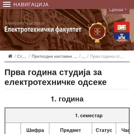
НАВИГАЦИЈА
Српски
Language
Студирање
Претходни наставни планови и еквиваленције
2006
Прва година студијског програма ЕР
Прва година студија за
електротехничке одсеке
1. година
1. семестар
Шифра
Предмет
Статус
Часо