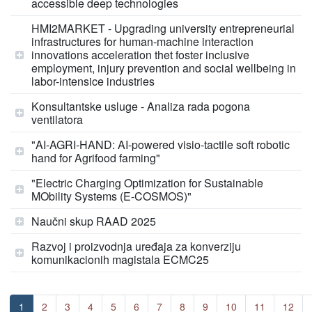
accessible deep technologies
HMI2MARKET - Upgrading university entrepreneurial
infrastructures for human-machine interaction
innovations acceleration thet foster inclusive
employment, injury prevention and social wellbeing in
labor-intensice industries
Konsultantske usluge - Analiza rada pogona
ventilatora
"AI-AGRI-HAND: AI-powered visio-tactile soft robotic
hand for Agrifood farming"
"Electric Charging Optimization for Sustainable
MObility Systems (E-COSMOS)"
Naučni skup RAAD 2025
Razvoj i proizvodnja uređaja za konverziju
komunikacionih magistala ECMC25
1
2
3
4
5
6
7
8
9
10
11
12