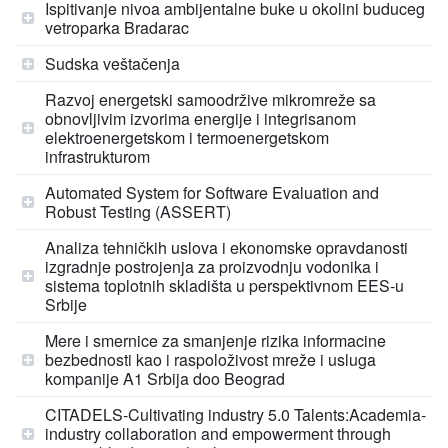
Ispitivanje nivoa ambijentalne buke u okolini buduceg
vetroparka Bradarac
Sudska veštačenja
Razvoj energetski samoodržive mikromreže sa
obnovljivim izvorima energije i integrisanom
elektroenergetskom i termoenergetskom
infrastrukturom
Automated System for Software Evaluation and
Robust Testing (ASSERT)
Analiza tehničkih uslova i ekonomske opravdanosti
izgradnje postrojenja za proizvodnju vodonika i
sistema toplotnih skladišta u perspektivnom EES-u
Srbije
Mere i smernice za smanjenje rizika informacine
bezbednosti kao i raspoloživost mreže i usluga
kompanije A1 Srbija doo Beograd
CITADELS-Cultivating industry 5.0 Talents:Academia-
industry collaboration and empowerment through