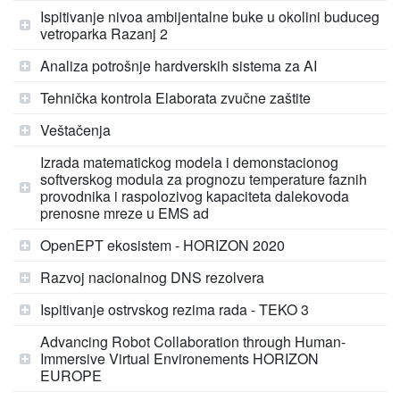
Ispitivanje nivoa ambijentalne buke u okolini buduceg
vetroparka Razanj 2
Analiza potrošnje hardverskih sistema za AI
Tehnička kontrola Elaborata zvučne zaštite
Veštačenja
Izrada matematickog modela i demonstacionog
softverskog modula za prognozu temperature faznih
provodnika i raspolozivog kapaciteta dalekovoda
prenosne mreze u EMS ad
OpenEPT ekosistem - HORIZON 2020
Razvoj nacionalnog DNS rezolvera
Ispitivanje ostrvskog rezima rada - TEKO 3
Advancing Robot Collaboration through Human-
Immersive Virtual Environements HORIZON
EUROPE