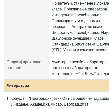
Пријатељи. Угнежђене и локал
класе. Преклапање оператора.
Извођење и наслеђивање.
Полиморфизам и динамичко
везивање. Апстрактне класе.
Вишеструко наслеђивање. Изуз
Шаблонске функције и класе.
Стандардна библиотека шабло
(STL). Улазни и излазни токови.
Садржај практичне
Аудиторне вежбе, лабораториј
наставе
показна и лабораторијске
контролне вежбе. Домаћи зада
Литература
Краус, Л., "Програмски језик C++ са решеним задацим
8. издање, Академска мисао, Београд,2011.