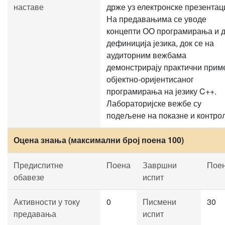
наставе
држе уз електронске презентаци
На предавањима се уводе
концeпти ОО програмирања и д
дефиниција језика, док се на
аудиторним вежбама
демонстрирају практични прим
објектно-оријентисаног
програмирања на језику C++.
Лабораторијске вежбе су
подељене на показне и контро
Оцена знања (максимални број поена 100)
Предиспитне
Поена
Завршни
Пое
обавезе
испит
Активности у току
0
Писмени
30
предавања
испит