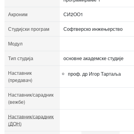
Акроним
СИ2ОО1
Студијски програм
Софтверско инжењерство
Модул
Тип студија
основне академске студије
Наставник
проф. др Игор Тартаља
(предавач)
Наставник/сарадник
(вежбе)
Наставник/сарадник
(ДОН)