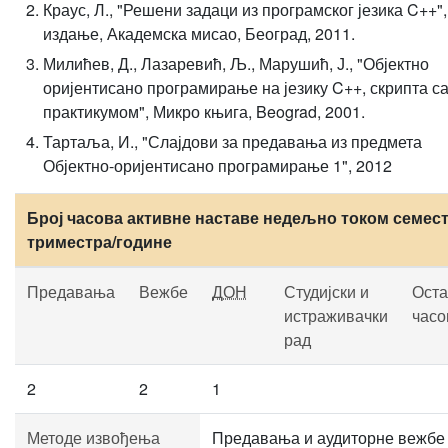
Краус, Л., "Решени задаци из програмског језика C++",
издање, Академска мисао, Београд, 2011.
Милићев, Д., Лазаревић, Љ., Марушић, Ј., "Објектно
оријентисано програмирање на језику C++, скрипта с
практикумом", Микро књига, Beograd, 2001.
Тартаља, И., "Слајдови за предавања из предмета
Објектно-оријентисано програмирање 1", 2012
Број часова активне наставе недељно током семест
триместра/године
Предавања
Вежбе
ДОН
Студијски и
Оста
истраживачки
часо
рад
2
2
1
Методе извођења
Предавања и аудиторне вежбе