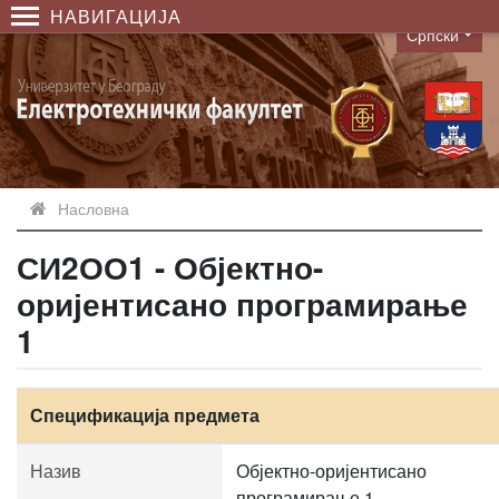
НАВИГАЦИЈА
Српски
Language
Насловна
СИ2ОО1 - Објектно-
оријентисано програмирање
1
Спецификација предмета
Назив
Објектно-оријентисано
програмирање 1