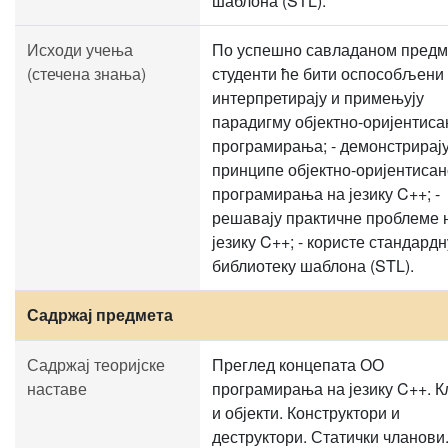
шаблона (STL).
Исходи учења
По успешно савладаном предм
(стечена знања)
студенти ће бити оспособљени д
интерпретирају и примењују
парадигму објектно-оријентиса
програмирања; - демонстрирај
принципе објектно-оријентисан
програмирања на језику C++; -
решавају практичне проблеме 
језику C++; - користе стандардн
библиотеку шаблона (STL).
Садржај предмета
Садржај теоријске
Преглед концепата ОО
наставе
програмирања на језику C++. К
и објекти. Конструктори и
деструктори. Статички чланови