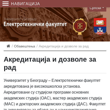
НАВИГАЦИЈА
Српски
Language
Обавештења
Акредитација и дозволе за рад
Акредитација и дозволе за
рад
Универзитет у Београду – Електротехнички факултет
акредитована је високошколска установа.
Акредитовани су студијски програми основних
академских студија (ОАС), мастер академских студија
(МАС) и докторских академских студија (ДАС). Факултет
је акредитован за обављање научноистраживачке