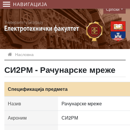
НАВИГАЦИЈА
Српски
Language
Насловна
СИ2РМ - Рачунарске мреже
Спецификација предмета
Назив
Рачунарске мреже
Акроним
СИ2РМ