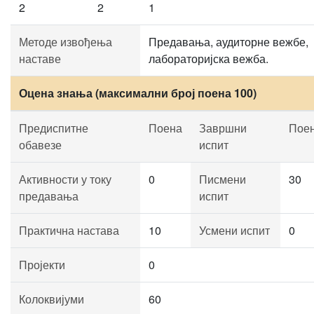
2
2
1
Методе извођења
Предавања, аудиторне вежбе,
наставе
лабораторијска вежба.
Оцена знања (максимални број поена 100)
Предиспитне
Поена
Завршни
Пое
обавезе
испит
Активности у току
0
Писмени
30
предавања
испит
Практична настава
10
Усмени испит
0
Пројекти
0
Колоквијуми
60