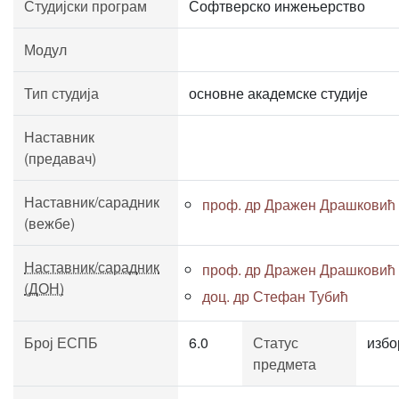
Студијски програм
Софтверско инжењерство
Модул
Тип студија
основне академске студије
Наставник
(предавач)
Наставник/сарадник
проф. др Дражен Драшковић
(вежбе)
Наставник/сарадник
проф. др Дражен Драшковић
(ДОН)
доц. др Стефан Тубић
Број ЕСПБ
6.0
Статус
избо
предмета