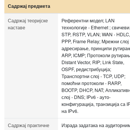
Садржај предмета
Садржај теоријске
Референтни модел; LAN
наставе
технологије - Ethernet ; свичеви
STP, RSTP, VLAN; WAN - HDLC
PPP, Frame Relay; Мрежни слој 
адресирање, принципи рутира
ARP, ICMP; Протоколи рутирањ
Distant Vector, RIP; Link State,
OSPF, редистрибуција;
Транспортни слој - TCP, UDP;
помоћни протоколи - RARP,
BOOTP, DHCP, NAT; Апликатив
слој - DNS; IPv6 - ауто-
конфигурација, транзиција са I
на IPv6.
Садржај практичне
Израда задатака на аудиторни