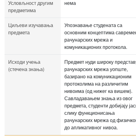
Условљност другим
нема
предметима
Циљеви изучавања
Упознавање студената са
предмета
основним концептима савреме
рачунарских мрежа и
комуникационих протокола.
Исходи учења
Предмет нуди широку представ
(стечена знања)
рачунарских мрежа уопште,
базирано на комуникационим
протоколима на различитим
нивоима (од нижег ка вишем).
Савладавањем знања из овог
предмета, студенти добијају јас
слику функционисања
рачунарских мрежа од физичко
до апликативног нивоа.