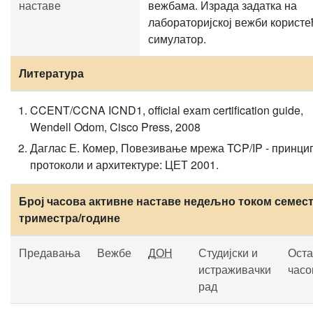
наставе
вежбама. Израда задатка на
лабораторијској вежби користе
симулатор.
Литература
CCENT/CCNA ICND1, official exam certification guide,
Wendell Odom, Cisco Press, 2008
Даглас Е. Комер, Повезивање мрежа TCP/IP - принци
протоколи и архитектуре: ЦЕТ 2001.
Број часова активне наставе недељно током семест
триместра/године
Предавања
Вежбе
ДОН
Студијски и
Оста
истраживачки
часо
рад