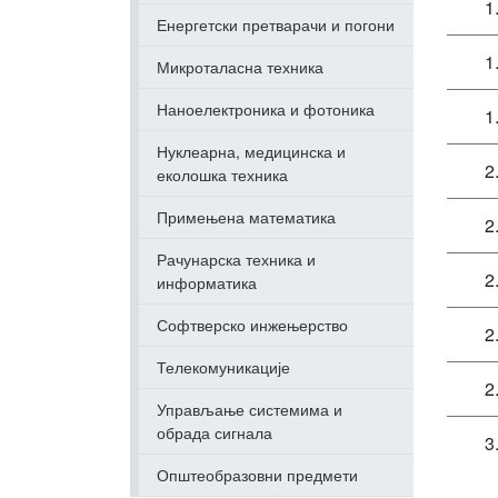
1
Енергетски претварачи и погони
1
Микроталасна техника
Наноелектроника и фотоника
1
Нуклеарна, медицинска и
2
еколошка техника
Примењена математика
2
Рачунарска техника и
2
информатика
Софтверско инжењерство
2
Телекомуникације
2
Управљање системима и
обрада сигнала
3
Општеобразовни предмети