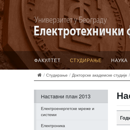
ФАКУЛТЕТ
СТУДИРАЊЕ
НАУКА
Студирање
Докторске академске студије
На
Наставни план 2013
Електроенергетске мреже и
системи
Год
Електроника