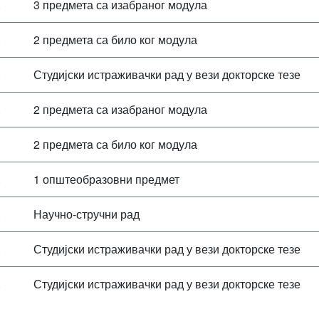
.
3 предмета са изабраног модула
.
2 предметa са било ког модула
.
Студијски истраживачки рад у вези докторске тезе
.
2 предмета са изабраног модула
.
2 предметa са било ког модула
.
1 општеобразовни предмет
.
Научно-стручни рад
.
Студијски истраживачки рад у вези докторске тезе
.
Студијски истраживачки рад у вези докторске тезе