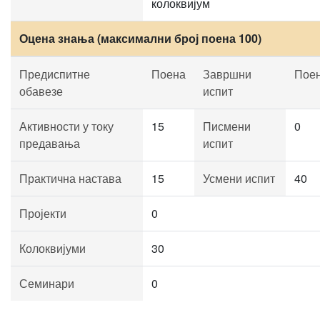
колоквијум
Оцена знања (максимални број поена 100)
Предиспитне
Поена
Завршни
Пое
обавезе
испит
Активности у току
15
Писмени
0
предавања
испит
Практична настава
15
Усмени испит
40
Пројекти
0
Колоквијуми
30
Семинари
0