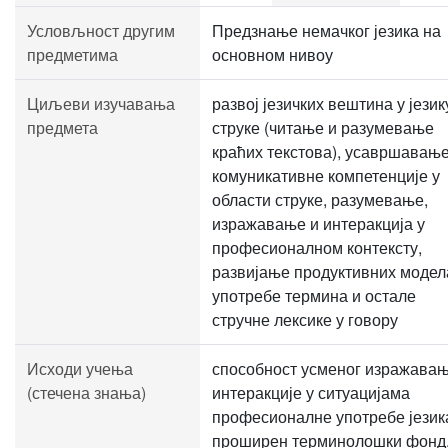
Условљност другим
Предзнање немачког језика на
предметима
основном нивоу
Циљеви изучавања
развој језичких вештина у језик
предмета
струке (читање и разумевање
краћих текстова), усавршавањ
комуникативне компетенције у
области струке, разумевање,
изражавање и интеракција у
професионалном контексту,
развијање продуктивних модел
употребе термина и остале
стручне лексике у говору
Исходи учења
способност усменог изражавањ
(стечена знања)
интеракције у ситуацијама
професионалне употребе језик
проширен терминолошки фонд