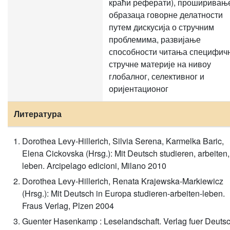
краћи реферати), проширивањ
образаца говорне делатности
путем дискусија о стручним
проблемима, развијање
способности читања специфич
стручне материје на нивоу
глобалног, селективног и
оријентационог
Литература
Dorothea Levy-Hillerich, Silvia Serena, Karmelka Baric,
Elena Cickovska (Hrsg.): Mit Deutsch studieren, arbeiten,
leben. Arcipelago edicioni, Milano 2010
Dorothea Levy-Hillerich, Renata Krajewska-Markiewicz
(Hrsg.): Mit Deutsch in Europa studieren-arbeiten-leben.
Fraus Verlag, Plzen 2004
Guenter Hasenkamp : Leselandschaft. Verlag fuer Deutsc