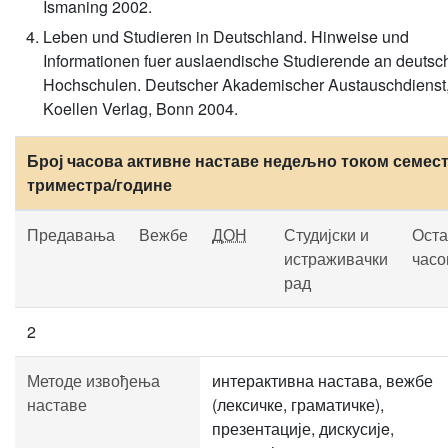
Ismaning 2002.
Leben und Studieren in Deutschland. Hinweise und
Informationen fuer auslaendische Studierende an deutsc
Hochschulen. Deutscher Akademischer Austauschdienst
Koellen Verlag, Bonn 2004.
Број часова активне наставе недељно током семест
триместра/године
Предавања
Вежбе
ДОН
Студијски и
Оста
истраживачки
часо
рад
2
Методе извођења
интерактивна настава, вежбе
наставе
(лексичке, граматичке),
презентације, дискусијe,