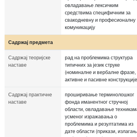
овладавање лексичким
средствима специфичним за
свакодневну и професионалну
комуникацију
Садржај предмета
Садржај теоријске
рад на проблемима структура
наставе
типичних за језик струке
(номиналне и вербалне фразе,
активне и пасивне конструкције.
Садржај практичне
проширивање терминолошког
наставе
фонда иманентног стручној
области, овладавање техникам
усменог изражавања о
проблемима и резултатима из
дате области (прикази, излагањ