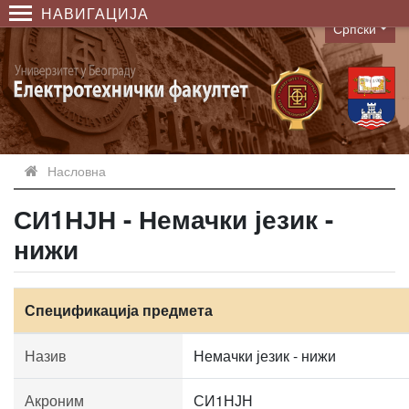
НАВИГАЦИЈА
Српски
Language
Насловна
СИ1НЈН - Немачки језик -
нижи
Спецификација предмета
Назив
Немачки језик - нижи
Акроним
СИ1НЈН