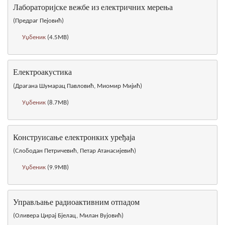
Лабораторијске вежбе из електричних мерења
(Предраг Пејовић)
Уџбеник
(4.5MB)
Електроакустика
(Драгана Шумарац Павловић, Миомир Мијић)
Уџбеник
(8.7MB)
Конструисање електронких уређаја
(Слободан Петричевић, Петар Атанасијевић)
Уџбеник
(9.9MB)
Управљање радиоактивним отпадом
(Оливера Цирај Бјелац, Милан Вујовић)