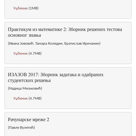
Уџбеник
(1MB)
Практикум из математике 2: Зборник решених тестова
основног знања
(Ивана Јововић, Тамара Коледин, Братислав Иричанин)
Уџбеник
(4.7MB)
ИЗАЗОВ 2017: Зборник задатака и одабраних
студентских решења
(Надица Миљковић)
Уџбеник
(4.7MB)
Рачунарске мреже 2
(Павле Вулетић)