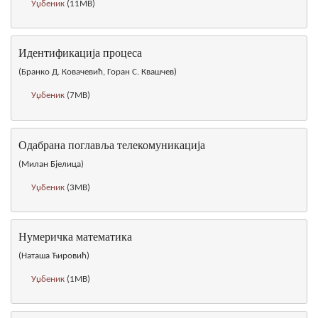
Уџбеник
(11MB)
Идентификација процеса
(Бранко Д. Ковачевић, Горан С. Квашчев)
Уџбеник
(7MB)
Одабрана поглавља телекомуникација
(Милан Бјелица)
Уџбеник
(3MB)
Нумеричка математика
(Наташa Ћировић)
Уџбеник
(1MB)