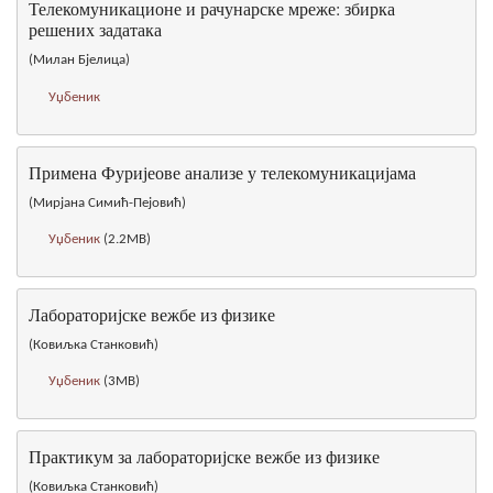
Телекомуникационе и рачунарске мреже: збирка
решених задатака
(Милан Бјелица)
Уџбеник
Примена Фуријеове анализе у телекомуникацијама
(Мирјана Симић-Пејовић)
Уџбеник
(2.2MB)
Лабораторијске вежбе из физике
(Ковиљка Станковић)
Уџбеник
(3MB)
Практикум за лабораторијске вежбе из физике
(Ковиљка Станковић)