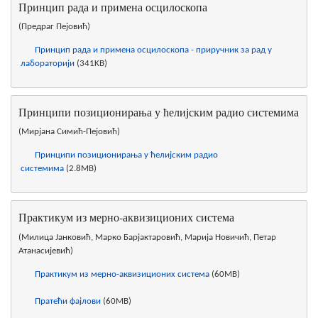
Принцип рада и примена осцилоскопа
(Предраг Пејовић)
Принцип рада и примена осцилоскопа - приручник за рад у
лабораторији
(341KB)
Принципи позиционирања у ћелијским радио системима
(Мирјана Симић-Пејовић)
Принципи позиционирања у ћелијским радио
системима
(2.8MB)
Практикум из мерно-аквизиционих система
(Милица Јанковић, Марко Барјактаровић, Марија Новичић, Петар
Атанасијевић)
Практикум из мерно-аквизиционих система
(60MB)
Пратећи фајлови
(60MB)