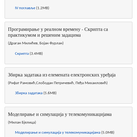
IV поглавље
(1.2MB)
Програмирање у реалном времену - Скрипта са
практикумом и решеним задацима
(Драган Милићев, Бојан Фурлан)
Скрипта
(3.4MB)
Збирка задатака из елемената електронских уређаја
(Рифат Рамовић,Слободан Петричевић, Пеђа Михаиловић)
Збирка задатака
(5.6MB)
Моделирање и симулација у телекомуникацијама
(Милан Бјелица)
Моделирање и симулација у телекомуникацијама
(5.0MB)