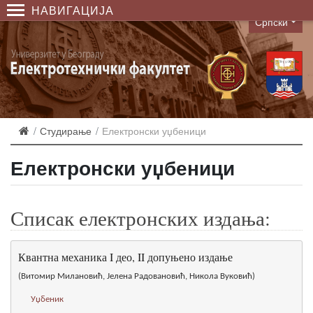
НАВИГАЦИЈА
Српски
Language
Студирање
Електронски уџбеници
Електронски уџбеници
Списак електронских издања:
Квантна механика I део, II допуњено издање
(Витомир Милановић, Јелена Радовановић, Никола Вуковић)
Уџбеник