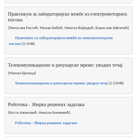
Практикум за лабораторијске вежбе из електромоторних
погона
(Лепосава Ристић, Милан Бебић, Никола Војводић, Борислав Јефтенић)
Практикум за лабораторијске вежбе из електромоторних
погона
(3.1MB)
Телекомуникационе и рачунарске мреже: уводни течај
(Милан Бјелица)
Телекомуникационе и рачунарске мреже: уводни течај
(2.52MB)
Роботика - Збирка решених задатака
(Коста Јовановић, Никола Кнежевић)
Роботика - Збирка решених задатака