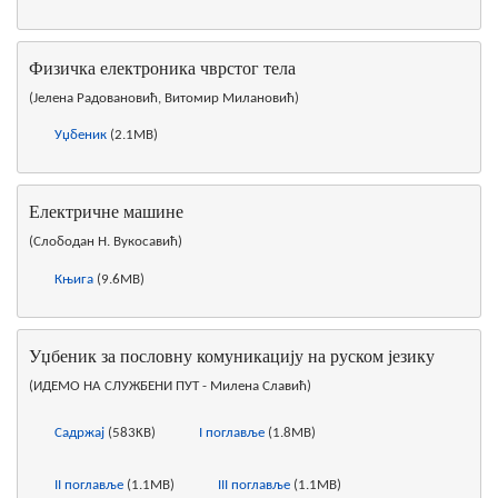
Физичка електроника чврстог тела
(Јелена Радовановић, Витомир Милановић)
Уџбеник
(2.1MB)
Електричне машине
(Слободан Н. Вукосавић)
Књига
(9.6MB)
Уџбеник за пословну комуникацију на руском језику
(ИДЕМО НА СЛУЖБЕНИ ПУТ - Милена Славић)
Садржај
(583KB)
I поглавље
(1.8MB)
II поглавље
(1.1MB)
III поглавље
(1.1MB)