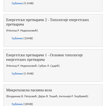
Уџбеник
(9.5MB)
Енергетски претварачи 2 - Топологије енергетских
претварача
(Милош Р. Недељковић)
Уџбеник
(10MB)
Енергетски претварачи 1 - Основне топологије
енергетских претварача
(Милош Р. Недељковић, Срђан Л. Срдић)
Уџбеник
(5.9MB)
Микроталасна пасивна кола
(Владимир В. Петровић, Дејан В. Тошић, Антоније Р. Ђорђевић)
Уџбеник
(18MB)