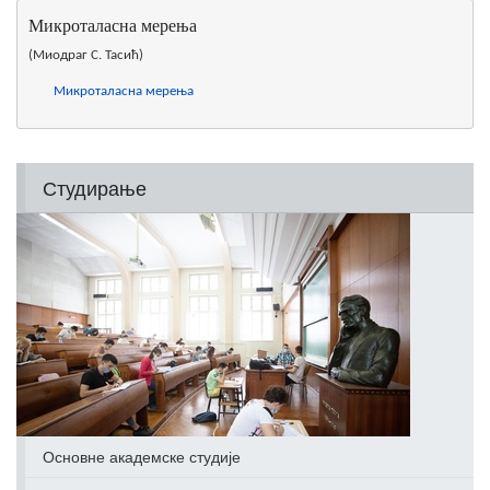
Микроталасна мерења
(Миодраг С. Тасић)
Микроталасна мерења
Студирање
Основне академске студије