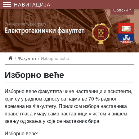
НАВИГАЦИЈА
Српски
Language
Факултет
Изборно веће
Изборно веће
Изборно веће факултета чине наставници и асистенти,
који су у радном односу са најмање 70 % радног
времена на Факултету. Приликом избора наставника
право гласа имају само наставници у истом и вишем
звању од звања у које се наставник бира.
Изборно веће: