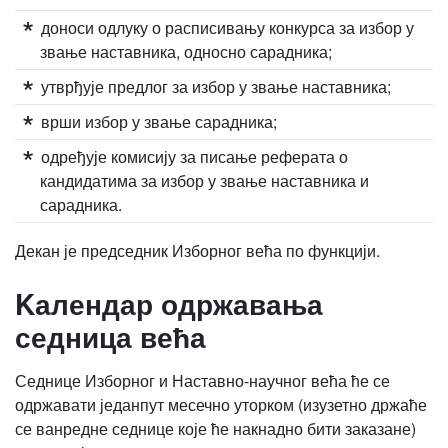
доноси одлуку о расписивању конкурса за избор у
звање наставника, односно сарадника;
утврђује предлог за избор у звање наставника;
врши избор у звање сарадника;
одређује комисију за писање реферата о
кандидатима за избор у звање наставника и
сарадника.
Декан је председник Изборног већа по функцији.
Kалендар одржавања
седница већа
Седнице Изборног и Наставно-научног већа ће се
одржавати једанпут месечно уторком (изузетно држаће
се ванредне седнице које ће накнадно бити заказане)