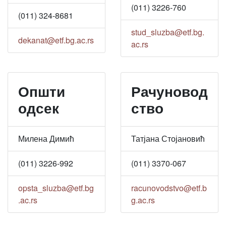
(011) 3226-760
(011) 324-8681
stud_sluzba@etf.bg.
dekanat@etf.bg.ac.rs
ac.rs
Општи
Рачуновод
одсек
ство
Милена Димић
Татјана Стојановић
(011) 3226-992
(011) 3370-067
opsta_sluzba@etf.bg
racunovodstvo@etf.b
.ac.rs
g.ac.rs