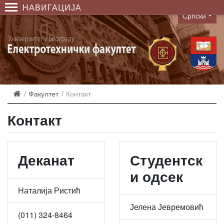
НАВИГАЦИЈА
Српски
Language
Факултет
Контакт
Контакт
Деканат
Студентск
и одсек
Наталија Ристић
Јелена Јевремовић
(011) 324-8464