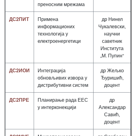
преносним мрежама
ДС2ПИТ
Примена
др Нинел
информационих
Чукалевски,
технологија у
научни
електроенергетици
саветник
Института
„М. Пупин“
ДС2ИОИ
Интеграција
др Жељко
обновљивих извора у
Ђуришић,
дистрибутивни систем
доцент
ДС2ПРЕ
Планирање рада ЕЕС
др
у интерконекцији
Александар
Савић,
доцент