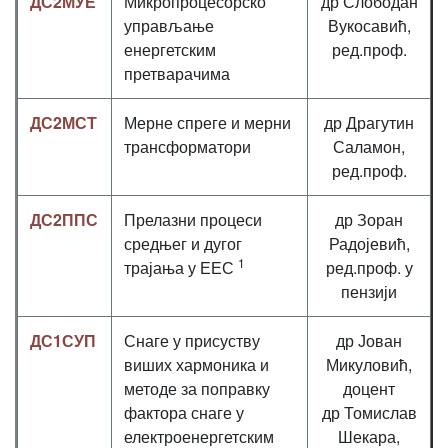
ДС2МУЕ
Микропроцесорско
др Слободан
управљање
Вукосавић,
енергетским
ред.проф.
претварачима
ДС2МСТ
Мерне спреге и мерни
др Драгутин
трансформатори
Саламон,
ред.проф.
ДС2ППС
Прелазни процеси
др Зоран
средњег и дугог
Радојевић,
1
трајања у ЕЕС
ред.проф. у
пензији
ДС1СУП
Снаге у присуству
др Јован
виших хармоника и
Микуловић,
методе за поправку
доцент
фактора снаге у
др Томислав
електроенергетским
Шекара,