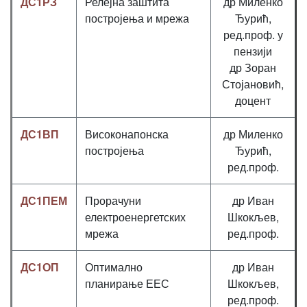
ДС1РЗ
Релејна заштита
др Миленко
постројења и мрежа
Ђурић,
ред.проф. у
пензији
др Зоран
Стојановић,
доцент
ДС1ВП
Високонапонска
др Миленко
постројења
Ђурић,
ред.проф.
ДС1ПЕМ
Прорачуни
др Иван
електроенергетских
Шкокљев,
мрежа
ред.проф.
ДС1ОП
Оптимално
др Иван
планирање ЕЕС
Шкокљев,
ред.проф.