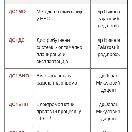
ДС1МО
Методе оптимизације
др Никола
у ЕЕС
Рајаковић,
ред.проф.
ДС1ДС
Дистрибутивни
др Никола
системи - оптимално
Рајаковић,
планирање и
ред.проф.
експлоатација
ДС1ВНО
Високонапонска
др Јован
расклопна опрема
Микуловић,
доцент
ДС1ЕПП
Електромагнетни
др Јован
прелазни процеси у
Микуловић,
3)
ЕЕС
доцент