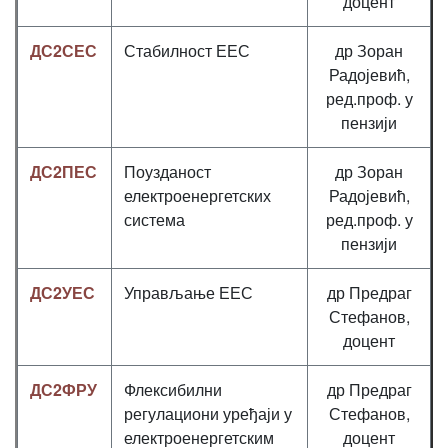
доцент
ДС2СЕС
Стабилност ЕЕС
др Зоран
Радојевић,
ред.проф. у
пензији
ДС2ПЕС
Поузданост
др Зоран
електроенергетских
Радојевић,
система
ред.проф. у
пензији
ДС2УЕС
Управљање ЕЕС
др Предраг
Стефанов,
доцент
ДС2ФРУ
Флексибилни
др Предраг
регулациони уређаји у
Стефанов,
електроенергетским
доцент