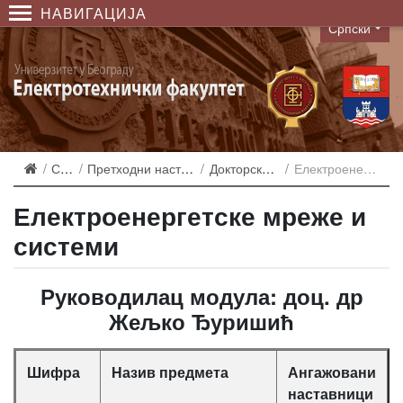
НАВИГАЦИЈА
Српски
Language
Студирање
Претходни наставни планови и еквиваленције
Докторске - Акредитација 2007
Електроенергетске мреже и системи
Електроенергетске мреже и
системи
Руководилац модула: доц. др
Жељко Ђуришић
Шифра
Назив предмета
Ангажовани
наставници