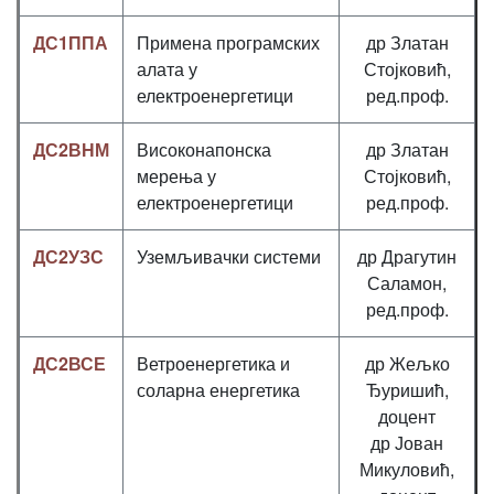
ДС1ППА
Примена програмских
др Златан
алата у
Стојковић,
електроенергетици
ред.проф.
ДС2ВНМ
Високонапонска
др Златан
мерења у
Стојковић,
електроенергетици
ред.проф.
ДС2УЗС
Уземљивачки системи
др Драгутин
Саламон,
ред.проф.
ДС2ВСЕ
Ветроенергетика и
др Жељко
соларна енергетика
Ђуришић,
доцент
др Јован
Микуловић,