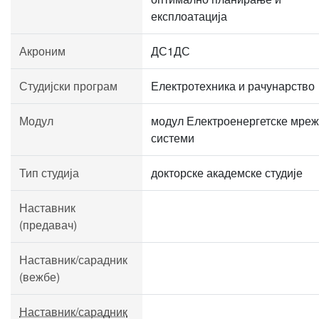
експлоатација
Акроним
ДС1ДС
Студијски програм
Електротехника и рачунарство
Модул
модул Електроенергетске мреж
системи
Тип студија
докторске академске студије
Наставник
(предавач)
Наставник/сарадник
(вежбе)
Наставник/сарадник