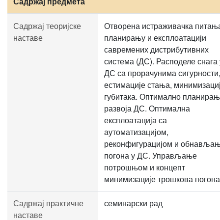
Садржај предмета
Садржај теоријске
Отворена истраживачка питањ
наставе
планирању и експлоатацији
савремених дистрибутивних
система (ДС). Расподеле снага 
ДС са прорачунима сигурности
естимације стања, минимизаци
губитака. Оптимално планира
развоја ДС. Оптимална
експлоатација са
аутоматизацијом,
реконфигурацијом и обнавља
погона у ДС. Управљање
потрошњом и концепт
минимизације трошкова погона
Садржај практичне
семинарски рад
наставе