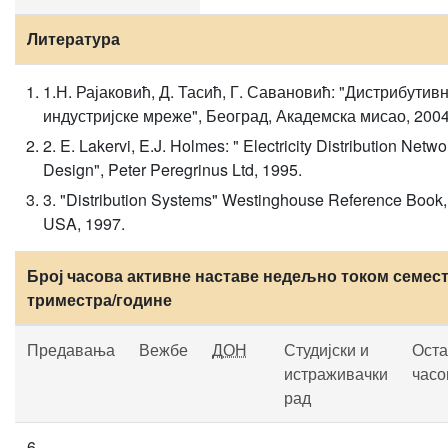
Литература
1.Н. Рајаковић, Д. Тасић, Г. Савановић: "Дистрибутив
индустријске мреже", Београд, Академска мисао, 2004
2. E. Lakervi, E.J. Holmes: " Electricity Distribution Netwo
Design", Peter Peregrinus Ltd, 1995.
3. "Distribution Systems" Westinghouse Reference Book,
USA, 1997.
Број часова активне наставе недељно током семест
триместра/године
Предавања
Вежбе
ДОН
Студијски и
Оста
истраживачки
часо
рад
6