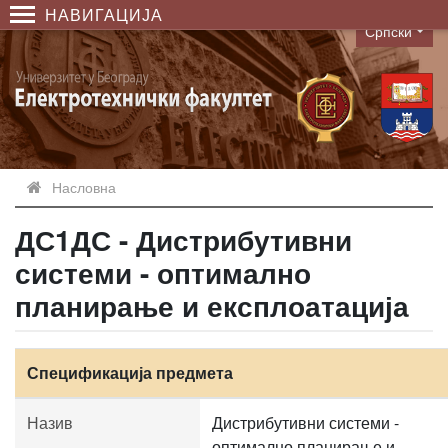
НАВИГАЦИЈА
Српски
Language
Насловна
ДС1ДС - Дистрибутивни
системи - оптимално
планирање и експлоатација
Спецификација предмета
Назив
Дистрибутивни системи -
оптимално планирање и