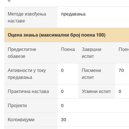
Методе извођења
предавања
наставе
Оцена знања (максимални број поена 100)
Предиспитне
Поена
Завршни
Пое
обавезе
испит
Активности у току
0
Писмени
70
предавања
испит
Практична настава
0
Усмени испит
0
Пројекти
0
Колоквијуми
30