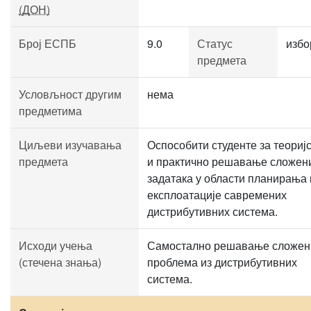
(ДОН)
Број ЕСПБ
9.0
Статус
избо
предмета
Условљност другим
нема
предметима
Циљеви изучавања
Оспособити студенте за теориј
предмета
и практично решавање сложен
задатака у области планирања 
експлоатације савремених
дистрибутивних система.
Исходи учења
Самостално решавање сложен
(стечена знања)
проблема из дистрибутивних
система.