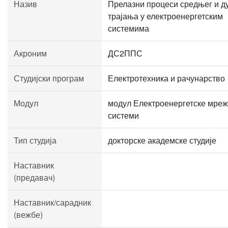
Назив
Прелазни процеси средњег и ду
трајања у електроенергетским
системима
Акроним
ДС2ППС
Студијски програм
Електротехника и рачунарство
Модул
модул Електроенергетске мреж
системи
Тип студија
докторске академске студије
Наставник
(предавач)
Наставник/сарадник
(вежбе)