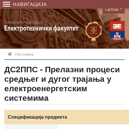
НАВИГАЦИЈА
Српски
Language
Насловна
ДС2ППС - Прелазни процеси
средњег и дугог трајања у
електроенергетским
системима
Спецификација предмета