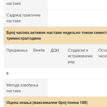
наставе
Садржај практичне
наставе
Број часова активне наставе недељно током семест
триместра/године
Предавања
Вежбе
ДОН
Студијски и
Оста
истраживачки
часо
рад
6
Методе извођења
наставе
Оцена знања (максимални број поена 100)