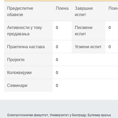
Предиспитне
Поена
Завршни
Пое
обавезе
испит
Активности у току
0
Писмени
0
предавања
испит
Практична настава
0
Усмени испит
0
Пројекти
0
Колоквијуми
0
Семинари
0
Електротехнички факултет, Универзитет у Београду, Булевар краља