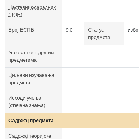
Наставник/сарадник
(ДОН)
Број ЕСПБ
9.0
Статус
избо
предмета
Условљност другим
предметима
Циљеви изучавања
предмета
Исходи учења
(стечена знања)
Садржај предмета
Садржај теоријске