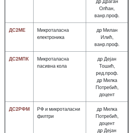
др Драган
Олћан,
ванр.проф.
ДС2МЕ
Микроталасна
др Милан
електроника
Илић,
ванр.проф.
ДС2МПК
Микроталасна
др Дејан
пасивна кола
Тошић,
ред.проф.
др Милка
Потребић,
доцент
ДС2РФМ
РФ и микроталасни
др Милка
филтри
Потребић,
доцент
др Дејан