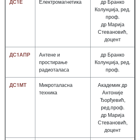
ДС1Е
Електромагнетика
др Бранко
Колунџија, ред.
проф.
др Марија
Стевановић,
доцент
ДС1АПР
Антене и
др Бранко
простирање
Колунџија, ред.
радиоталаса
проф.
ДС1МТ
Микроталасна
Академик др
техника
Антоније
Ђорђевић,
ред.проф.
др Марија
Стевановић,
доцент