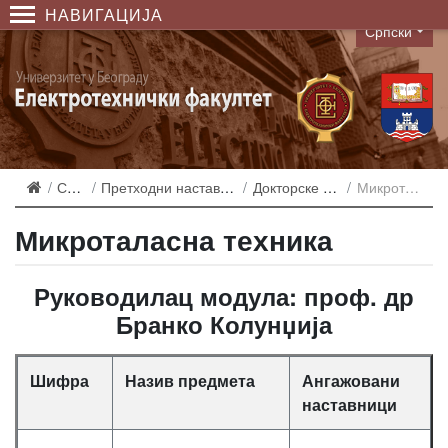
НАВИГАЦИЈА
Српски
Language
Студирање
Претходни наставни планови и еквиваленције
Докторске - Акредитација 2007
Микроталасна техника
Микроталасна техника
Руководилац модула: проф. др
Бранко Колунџија
Шифра
Назив предмета
Ангажовани
наставници