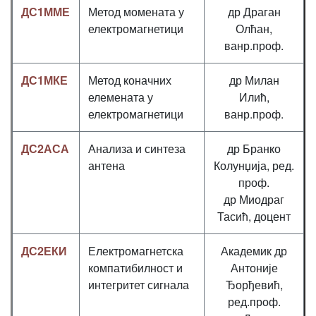
ДС1ММЕ
Метод момената у
др Драган
електромагнетици
Олћан,
ванр.проф.
ДС1МКЕ
Метод коначних
др Милан
елемената у
Илић,
електромагнетици
ванр.проф.
ДС2АСА
Анализа и синтеза
др Бранко
антена
Колунџија, ред.
проф.
др Миодраг
Тасић, доцент
ДС2ЕКИ
Електромагнетска
Академик др
компатибилност и
Антоније
интегритет сигнала
Ђорђевић,
ред.проф.