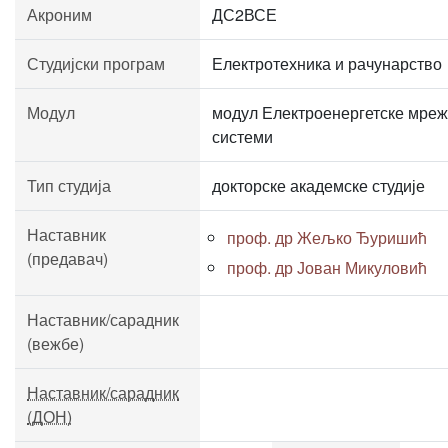
Акроним
ДС2ВСЕ
Студијски програм
Електротехника и рачунарство
Модул
модул Електроенергетске мреж
системи
Тип студија
докторске академске студије
Наставник
проф. др Жељко Ђуришић
(предавач)
проф. др Јован Микуловић
Наставник/сарадник
(вежбе)
Наставник/сарадник
(ДОН)