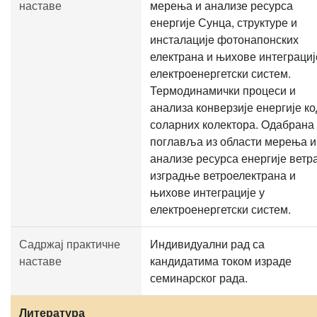
наставе
мерења и анализе ресурса
енергије Сунца, структуре и
инсталацијe фотонапонских
електрана и њихове интеграциј
електроенергетски систем.
Термодинамички процеси и
анализа конверзије енергије ко
соларних колектора. Oдабрана
поглавља из области мерења и
анализе ресурса енергије ветра
изградње ветроелектрана и
њихове интеграције у
електроенергетски систем.
Садржај практичне
Индивидуални рад са
наставе
кандидатима током израде
семинарског рада.
Литература