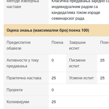
Методе извођења
Класична предавања заједно с
наставе
индивидуалним радом са
кандидатима током израде
семинарског рада.
Оцена знања (максимални број поена 100)
Предиспитне
Поена
Завршни
Пое
обавезе
испит
Активности у току
0
Писмени
25
предавања
испит
Практична настава
25
Усмени испит
25
Пројекти
0
Колоквијуми
25