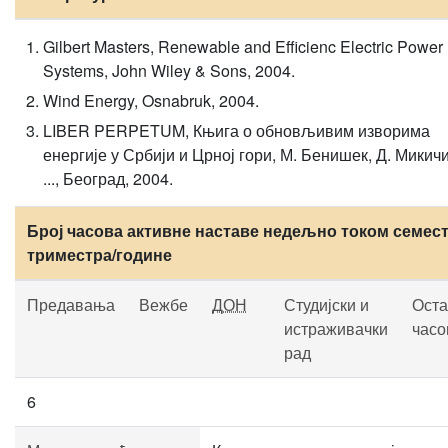
Gilbert Masters, Renewable and Efficienc Electric Power
Systems, John Wiley & Sons, 2004.
Wind Energy, Osnabruk, 2004.
LIBER PERPETUM, Књига о обновљивим изворима
енергије у Србији и Црној гори, М. Бенишек, Д. Микичи
..., Београд, 2004.
Број часова активне наставе недељно током семест
триместра/године
Предавања
Вежбе
ДОН
Студијски и
Оста
истраживачки
часо
рад
6