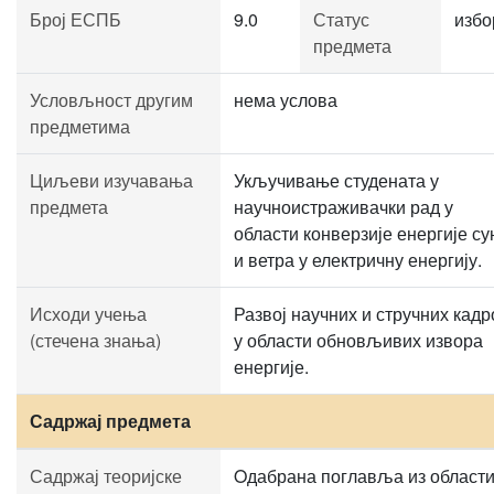
Број ЕСПБ
9.0
Статус
избо
предмета
Условљност другим
нема услова
предметима
Циљеви изучавања
Укључивање студената у
предмета
научноистраживачки рад у
области конверзије енергије су
и ветра у електричну енергију.
Исходи учења
Развој научних и стручних кад
(стечена знања)
у области обновљивих извора
енергије.
Садржај предмета
Садржај теоријске
Oдабрана поглавља из област