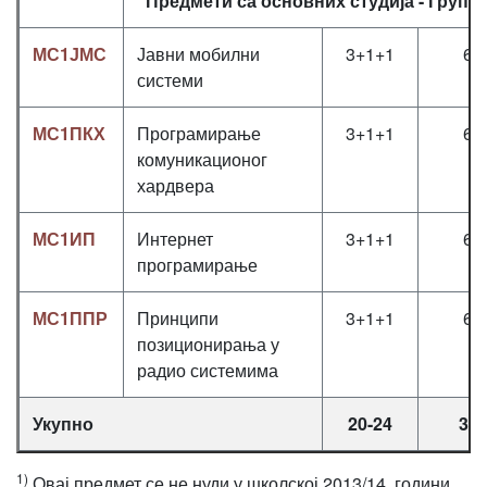
Предмети са основних студија - Група 
МС1ЈМС
Јавни мобилни
3+1+1
6
системи
МС1ПКХ
Програмирање
3+1+1
6
комуникационог
хардвера
МС1ИП
Интернет
3+1+1
6
програмирање
МС1ППР
Принципи
3+1+1
6
позиционирања у
радио системима
Укупно
20-24
30
1)
Овај предмет се не нуди у школској 2013/14. години.