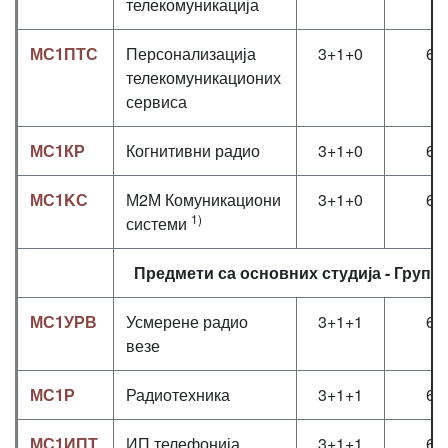
телекомуникација
МС1ПТС
Персонализација
3+1+0
6
телекомуникационих
сервиса
МС1КР
Когнитивни радио
3+1+0
6
МС1KС
М2М Комуникациони
3+1+0
6
1)
системи
Предмети са основних студија - Група 
МС1УРВ
Усмерене радио
3+1+1
6
везе
МС1Р
Радиотехника
3+1+1
6
МС1ИПТ
ИП телефонија
3+1+1
6