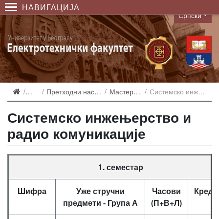
НАВИГАЦИЈА
Српски
Language
Студирање
Претходни наставни планови и еквиваленције
Мастер - Акредитација 2007
Системско инжењерство и радио комуникације
Системско инжењерство и
радио комуникације
1. семестар
Шифра
Уже стручни
Часови
Креди
предмети - Група А
(П+В+Л)