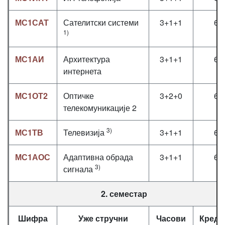
МС1САТ
Сателитски системи
3+1+1
6
1)
МС1АИ
Архитектура
3+1+1
6
интернета
МС1ОТ2
Оптичке
3+2+0
6
телекомуникације 2
3)
МС1ТВ
Телевизија
3+1+1
6
МС1АОС
Адаптивна обрада
3+1+1
6
3)
сигнала
2. семестар
Шифра
Уже стручни
Часови
Креди