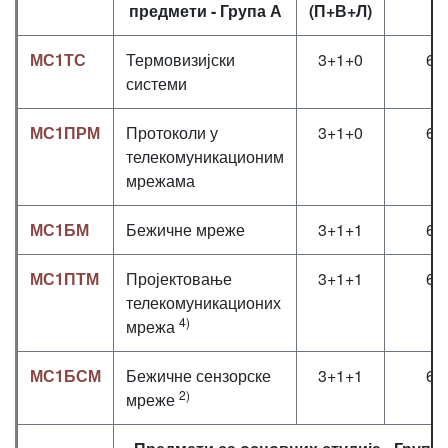
предмети - Група А
(П+В+Л)
МС1ТС
Термовизијски
3+1+0
6
системи
МС1ПРМ
Протоколи у
3+1+0
6
телекомуникационим
мрежама
МС1БМ
Бежичне мреже
3+1+1
6
МС1ПТМ
Пројектовање
3+1+1
6
телекомуникационих
4)
мрежа
МС1БСМ
Бежичне сензорске
3+1+1
6
2)
мреже