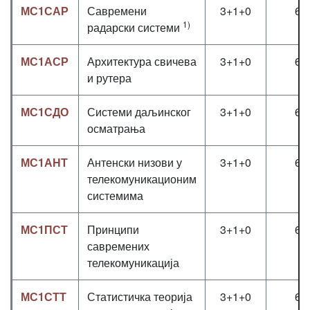
МС1САР
Савремени
3+1+0
6
1)
радарски системи
МС1АСР
Архитектура свичева
3+1+0
6
и рутера
МС1СДО
Системи даљинског
3+1+0
6
осматрања
МС1АНТ
Антенски низови у
3+1+0
6
телекомуникационим
системима
МС1ПСТ
Принципи
3+1+0
6
савремених
телекомуникација
МС1СТТ
Статистичка теорија
3+1+0
6