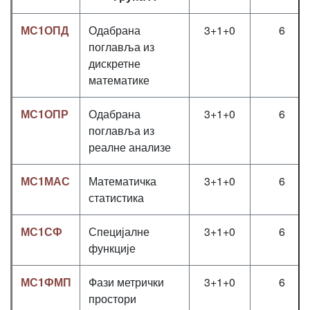
МС1ОПД
Одабрана
3+1+0
6
поглавља из
дискретне
математике
МС1ОПР
Одабрана
3+1+0
6
поглавља из
реалне анализе
МС1МАС
Математичка
3+1+0
6
статистика
МС1СФ
Специјалне
3+1+0
6
функције
МС1ФМП
Фази метрички
3+1+0
6
простори