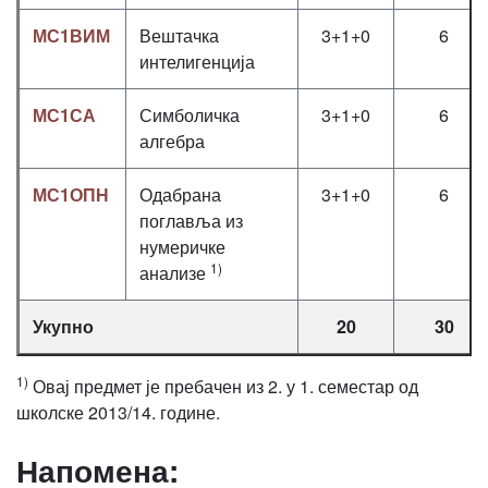
МС1ВИМ
Вештачка
3+1+0
6
интелигенција
МС1СА
Симболичка
3+1+0
6
алгебра
МС1ОПН
Одабрана
3+1+0
6
поглавља из
нумеричке
1)
анализе
Укупно
20
30
1)
Овај предмет је пребачен из 2. у 1. семестар од
школске 2013/14. године.
Напомена: