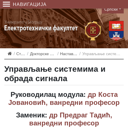
НАВИГАЦИЈА
Српски
Language
Студирање
Докторске академске студије
Наставни план 2019
Управљање системима и обрада сигнала
Управљање системима и
обрада сигнала
Руководилац модула:
др Коста
Јовановић, ванредни професор
Заменик:
др Предраг Тадић,
ванредни професор