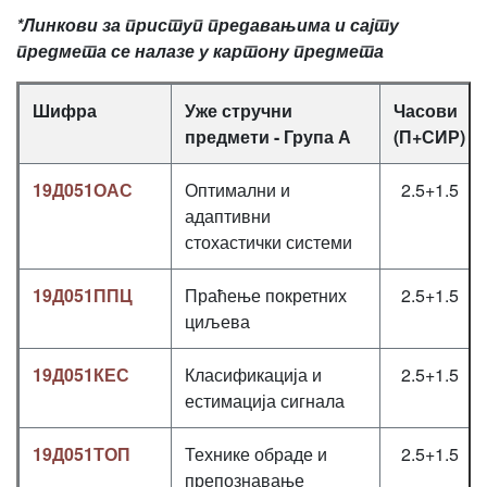
*Линкови за приступ предавањима и сајту
предмета се налазе у картону предмета
Шифра
Уже стручни
Часови
предмети - Група А
(П+СИР)
19Д051ОАС
Оптимални и
2.5+1.5
адаптивни
стохастички системи
19Д051ППЦ
Праћење покретних
2.5+1.5
циљева
19Д051КЕС
Класификација и
2.5+1.5
естимација сигнала
19Д051ТОП
Технике обраде и
2.5+1.5
препознавање