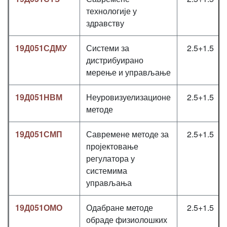
технологије у
здравству
19Д051СДМУ
Системи за
2.5+1.5
дистрибуирано
мерење и управљање
19Д051НВМ
Неуровизуелизационе
2.5+1.5
методе
19Д051СМП
Савремене методе за
2.5+1.5
пројектовање
регулатора у
системима
управљања
19Д051ОМО
Одабране методе
2.5+1.5
обраде физиолошких