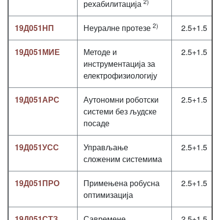
2)
рехабилитација
2)
19Д051НП
Неуралне протезе
2.5+1.5
19Д051МИЕ
Методе и
2.5+1.5
инструментација за
електрофизиологију
19Д051АРС
Аутономни роботски
2.5+1.5
системи без људске
посаде
19Д051УСС
Управљање
2.5+1.5
сложеним системима
19Д051ПРО
Примењена робусна
2.5+1.5
оптимизација
19Д051СТЗ
Савремене
2.5+1.5