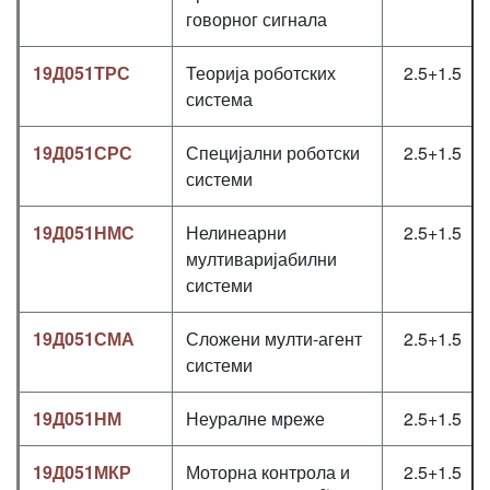
говорног сигнала
19Д051ТРС
Теорија роботских
2.5+1.5
система
19Д051СРС
Специјални роботски
2.5+1.5
системи
19Д051НМС
Нелинеарни
2.5+1.5
мултиваријабилни
системи
19Д051СМА
Сложени мулти-агент
2.5+1.5
системи
19Д051НМ
Неуралне мреже
2.5+1.5
19Д051МКР
Моторна контрола и
2.5+1.5