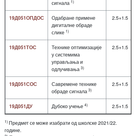
1)
сигнала
19Д051ОПДОС
Одабране примене
2.5+1.5
дигиталне обраде
1)
слике
19Д051ТОС
Технике оптимизације
2.5+1.5
у системима
управљања и
3)
одлучивања
19Д051СОС
Савремене технике
2.5+1.5
3)
обраде сигнала
4)
19Д051ДУ
Дубоко учење
2.5+1.5
1)
Предмет се може изабрати од школске 2021/22.
године.
2)