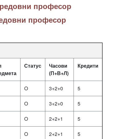
 редовни професор
редовни професор
п
Статус
Часови
Кредити
едмета
(П+В+Л)
O
3+2+0
5
O
3+2+0
5
O
2+2+1
5
O
2+2+1
5