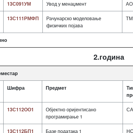
13С091УМ
Увод у менаџмент
АО
13С111РМФП
Рачунарско моделовање
ТМ
физичких појава
пно
2.година
семестар
Шифра
Предмет
Ти
пр
13С112ОО1
Објектно оријентисано
С
програмирање 1
13С112БП1
Базе података 1
Н