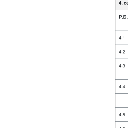
4. 
Р.Б.
4.1
4.2
4.3
4.4
4.5