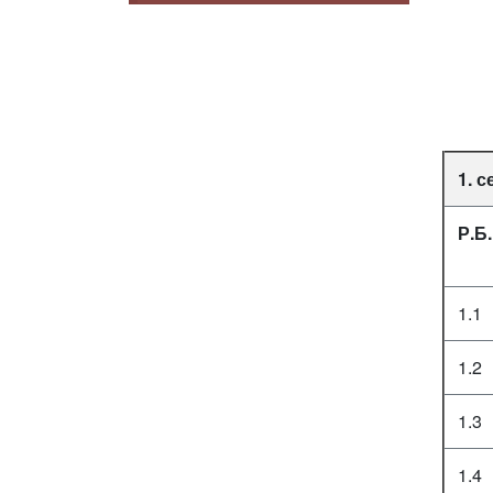
1. 
Р.Б.
1.1
1.2
1.3
1.4