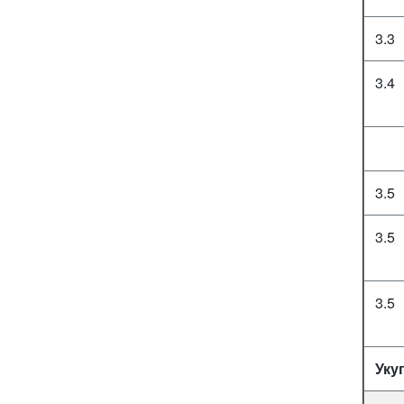
3.3
3.4
3.5
3.5
3.5
Уку