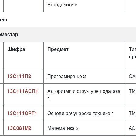
методологије
пно
семестар
Шифра
Предмет
Ти
пр
13С111П2
Програмирање 2
СА
13С111АСП1
Алгоритми и структуре података
ТМ
1
13С111ОРТ1
Основи рачунарске технике 1
ТМ
13С081М2
Математика 2
AO