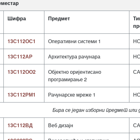
семестар
Шифра
Предмет
Ти
пр
13С112ОС1
Оперативни системи 1
Н
13С112АР
Архитектура рачунара
Н
13С112ОО2
Објектно оријентисано
С
програмирање 2
13С112РМ1
Рачунарске мреже 1
Н
Бира се један изборни предмет или
13С112ВД
Веб дизајн
С