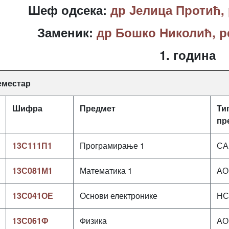
Шеф одсека:
др Јелица Протић,
Заменик:
др Бошко Николић, 
1. година
семестар
Шифра
Предмет
Ти
пр
13С111П1
Програмирање 1
СА
13С081М1
Математика 1
АО
13С041ОЕ
Основи електронике
НС
13С061Ф
Физика
АО