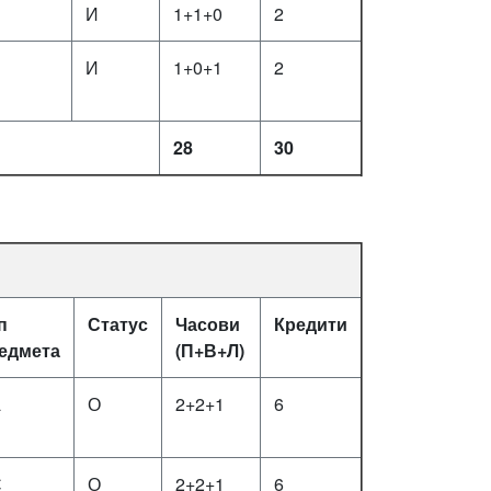
И
1+1+0
2
И
1+0+1
2
28
30
п
Статус
Часови
Кредити
едмета
(П+В+Л)
А
О
2+2+1
6
С
О
2+2+1
6