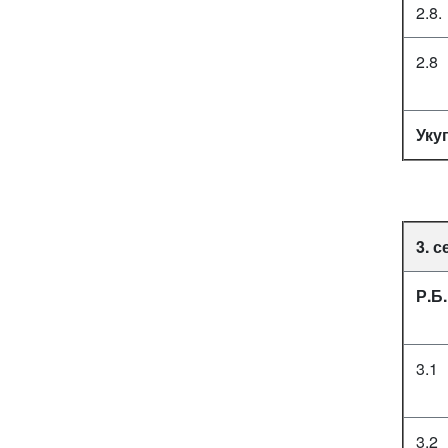
2.8.
2.8
Уку
3. 
Р.Б.
3.1
3.2