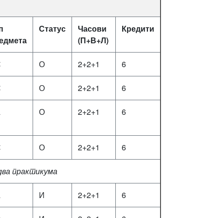
п
Статус
Часови
Кредити
едмета
(П+В+Л)
С
О
2+2+1
6
С
О
2+2+1
6
А
О
2+2+1
6
С
О
2+2+1
6
 два практикума
А
И
2+2+1
6