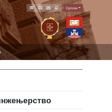
Српски
Language
А
 инжењерство