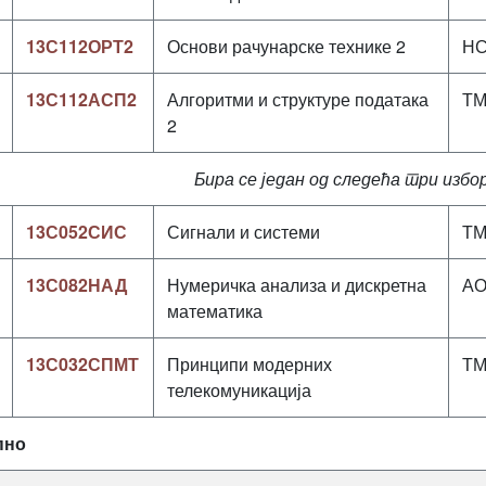
13С112ОРТ2
Основи рачунарске технике 2
Н
13С112АСП2
Алгоритми и структуре података
Т
2
Бира се један од следећа три изб
13С052СИС
Сигнали и системи
Т
13С082НАД
Нумеричка анализа и дискретна
А
математика
13С032СПМТ
Принципи модерних
Т
телекомуникација
пно