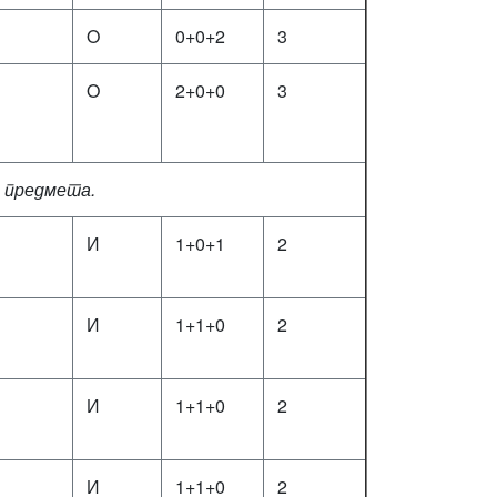
O
0+0+2
3
O
2+0+0
3
предмета.
И
1+0+1
2
И
1+1+0
2
И
1+1+0
2
И
1+1+0
2