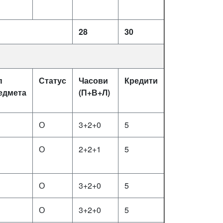
28
30
п
Статус
Часови
Кредити
едмета
(П+В+Л)
О
3+2+0
5
О
2+2+1
5
О
3+2+0
5
О
3+2+0
5