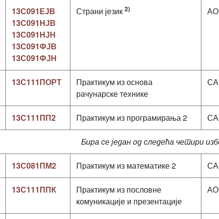
2)
13С091ЕЈВ
Страни језик
АО
13С091НЈВ
13С091НЈН
13С091ФЈВ
13С091ФЈН
13С111ПОРТ
Практикум из основа
СА
рачунарске технике
13С111ПП2
Практикум из програмирања 2
СА
Бира се један oд следећа четири из
13С081ПМ2
Практикум из математике 2
СА
13С111ППК
Практикум из пословне
АО
комуникације и презентације