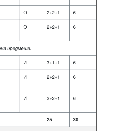
С
О
2+2+1
6
М
О
2+2+1
6
орнa предмета.
М
И
3+1+1
6
О
И
2+2+1
6
М
И
2+2+1
6
25
30