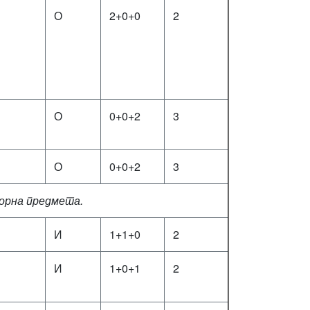
О
2+0+0
2
О
0+0+2
3
О
0+0+2
3
борна предмета.
И
1+1+0
2
И
1+0+1
2