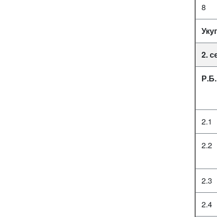
8
Уку
2. 
Р.Б.
2.1
2.2
2.3
2.4