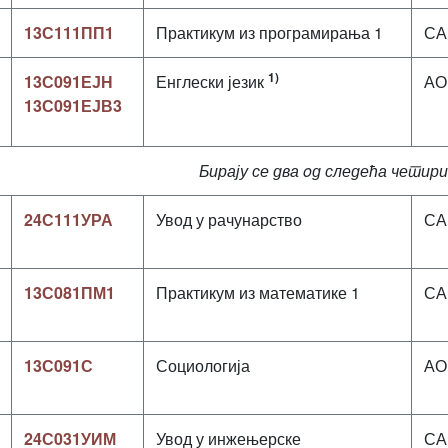
13С111ПП1
Практикум из програмирања 1
СА
1)
13С091ЕЈН
Енглески језик
АО
13С091ЕЈВ3
Бирају се два
o
д следећа
четири
24С111УРА
Увод у рачунарство
СА
13С081ПМ1
Практикум из математике 1
СА
13С091С
Социологија
АО
24С031УИМ
Увод у инжењерске
СА