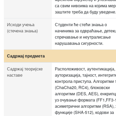
са свим нивоима на којима мер
заштите треба да буду уведене
Исходи учења
Студенти ће стећи знања о
(стечена знања)
начинима за одвраћање, детекц
спречавање и неутралисање
нарушавања сигурности.
Садржај предмета
Садржај теоријске
Расположивост, аутентикација,
наставе
ауторизација, тајност, интегрит
контрола приступа. Алгоритми 
(ChaCha20, RC4), блоковски
алгоритми (DES, AES), енкрипц
уз очување формата (FF1,FF3-1
асиметрични алгоритми (RSA),
функције (SHA-512), кодови за