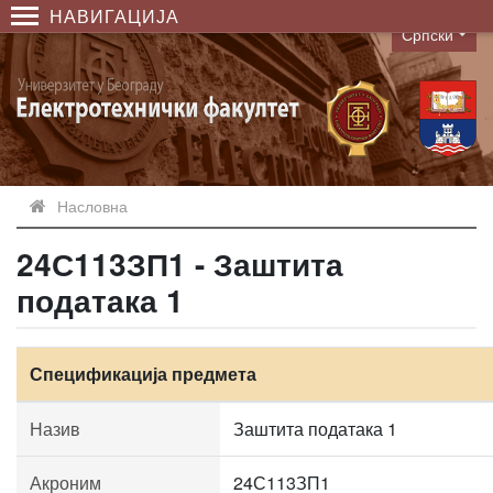
НАВИГАЦИЈА
Српски
Language
Насловна
24С113ЗП1 - Заштита
података 1
Спецификација предмета
Назив
Заштита података 1
Акроним
24С113ЗП1