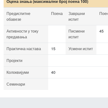
Оцена знања (максимални број поена 100)
Предиспитне
Поена
Завршни
Пое
обавезе
испит
Активности у току
Писмени
45
предавања
испит
Практична настава
15
Усмени испит
Пројекти
Колоквијуми
40
Семинари