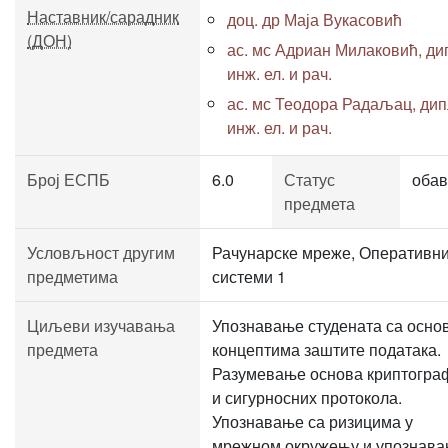
Наставник/сарадник
доц. др Маја Вукасовић
(ДОН)
ас. мс Адриан Милаковић, ди
инж. ел. и рач.
ас. мс Теодора Радаљац, дип
инж. ел. и рач.
Број ЕСПБ
6.0
Статус
обав
предмета
Условљност другим
Рачунарске мреже, Оперативн
предметима
системи 1
Циљеви изучавања
Упознавање студената са осно
предмета
концептима заштите података.
Разумевање основа криптогра
и сигурносних протокола.
Упознавање са ризицима у
мрежном окружењу и упознав