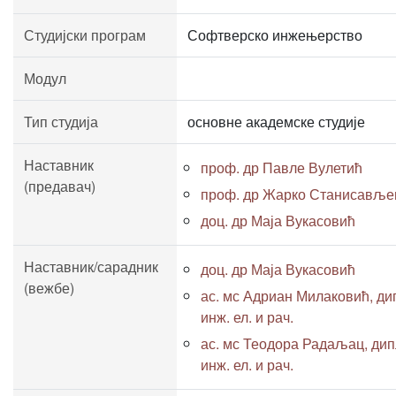
Студијски програм
Софтверско инжењерство
Модул
Тип студија
основне академске студије
Наставник
проф. др Павле Вулетић
(предавач)
проф. др Жарко Станисавље
доц. др Маја Вукасовић
Наставник/сарадник
доц. др Маја Вукасовић
(вежбе)
ас. мс Адриан Милаковић, ди
инж. ел. и рач.
ас. мс Теодора Радаљац, дип
инж. ел. и рач.