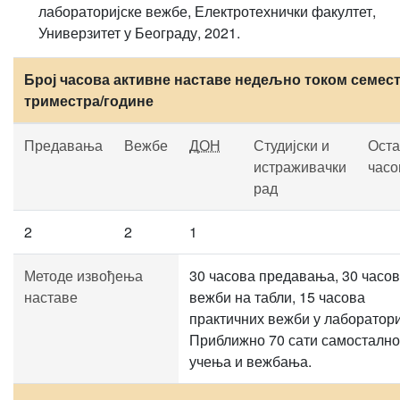
лабораторијске вежбе, Електротехнички факултет,
Универзитет у Београду, 2021.
Број часова активне наставе недељно током семест
триместра/године
Предавања
Вежбе
ДОН
Студијски и
Оста
истраживачки
часо
рад
2
2
1
Методе извођења
30 часова предавања, 30 часо
наставе
вежби на табли, 15 часова
практичних вежби у лаборатори
Приближно 70 сати самостално
учења и вежбања.