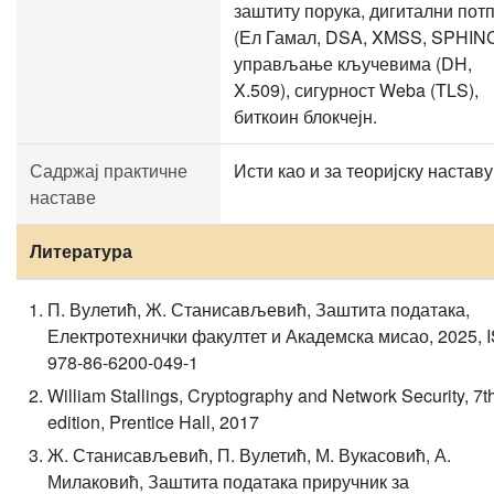
заштиту порука, дигитални пот
(Ел Гамал, DSA, XMSS, SPHIN
управљање кључевима (DH,
X.509), сигурност Weba (TLS),
биткоин блокчејн.
Садржај практичне
Исти као и за теоријску наставу
наставе
Литература
П. Вулетић, Ж. Станисављевић, Заштита података,
Електротехнички факултет и Академска мисао, 2025, 
978-86-6200-049-1
William Stallings, Cryptography and Network Security, 7t
edition, Prentice Hall, 2017
Ж. Станисављевић, П. Вулетић, М. Вукасовић, А.
Милаковић, Заштита података приручник за