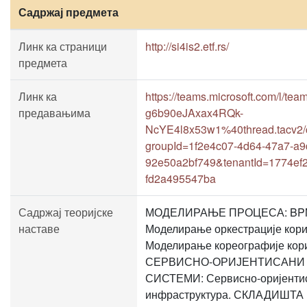
Садржај предмета
Линк ка страници
http://si4is2.etf.rs/
предмета
Линк ка
https://teams.microsoft.com/l/
предавањима
g6b90eJAxax4RQk-
NcYE4l8x53w1%40thread.tacv2/
groupId=1f2e4c07-4d64-47a7-a9
92e50a2bf749&tenantId=1774ef2
fd2a495547ba
Садржај теоријске
МОДЕЛИРАЊЕ ПРОЦЕСА: BPMN 
наставе
Моделирање оркестрације ко
Моделирање кореографије ко
СЕРВИСНО-ОРИЈЕНТИСАНИ
СИСТЕМИ: Сервисно-оријентис
инфраструктура. СКЛАДИШТА 