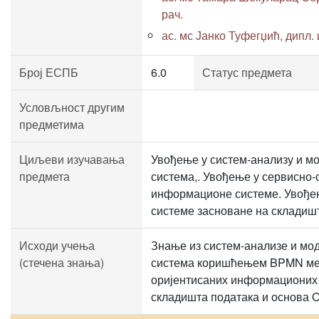
рач.
ас. мс Јанко Туфегџић, дипл. и
Број ЕСПБ
6.0
Статус предмета
Условљност другим
предметима
Циљеви изучавања
Увођење у систем-анализу и 
предмета
система,. Увођење у сервисно-
информационе системе. Увође
системе засноване на складишт
Исходи учења
Знање из систем-анализе и м
(стечена знања)
система коришћењем BPMN мет
оријентисаних информационих 
складишта података и основа 