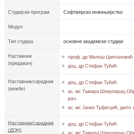
Студијски програм
Софтверско инжењерство
Модул
Тип студија
основне академске студије
Наставник
проф. др Милош Цветановић
(предавач)
доц. др Стефан Тубић
Наставник/сарадник
доц. др Стефан Тубић
(вежбе)
ас. мс Тамара Шекуларац Обр
рач.
ас. мс Јанко Туфегџић, дипл. и
Наставник/сарадник
доц. др Стефан Тубић
(ДОН)
ас. мс Тамара Шекуларац Обр