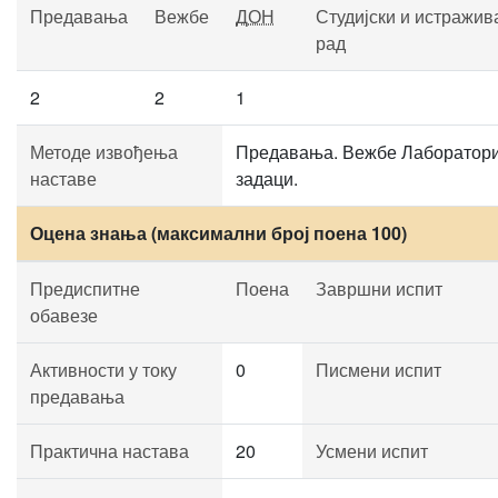
Предавања
Вежбе
ДОН
Студијски и истражив
рад
2
2
1
Методе извођења
Предавања. Вежбе Лаборатори
наставе
задаци.
Оцена знања (максимални број поена 100)
Предиспитне
Поена
Завршни испит
обавезе
Активности у току
0
Писмени испит
предавања
Практична настава
20
Усмени испит