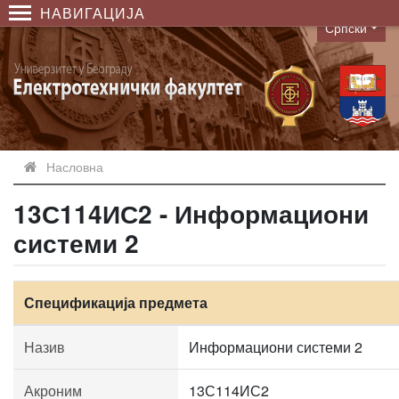
НАВИГАЦИЈА
Српски
Language
Насловна
13С114ИС2 - Информациони
системи 2
Спецификација предмета
Назив
Информациони системи 2
Акроним
13С114ИС2