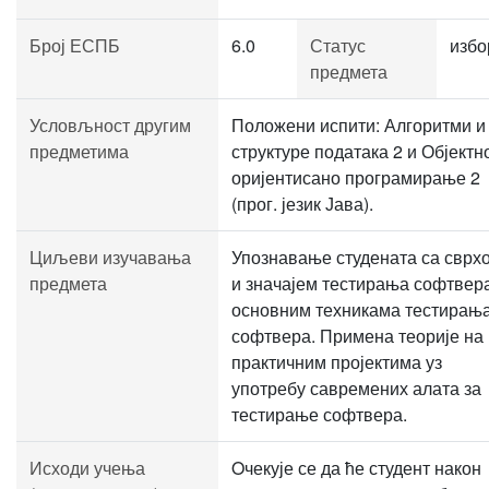
Број ЕСПБ
6.0
Статус
избо
предмета
Условљност другим
Положени испити: Алгоритми и
предметима
структуре података 2 и Објектн
оријентисано програмирање 2
(прог. језик Јава).
Циљеви изучавања
Упознавање студената са сврх
предмета
и значајем тестирања софтвер
основним техникама тестирањ
софтвера. Примена теорије на
практичним пројектима уз
употребу савремених алата за
тестирање софтвера.
Исходи учења
Oчекује се да ће студент након