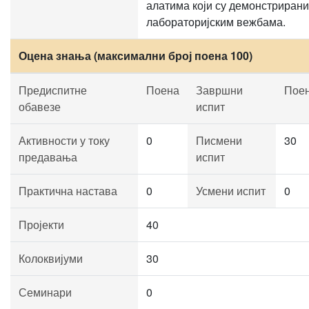
алатима који су демонстрирани
лабораторијским вежбама.
Оцена знања (максимални број поена 100)
Предиспитне
Поена
Завршни
Пое
обавезе
испит
Активности у току
0
Писмени
30
предавања
испит
Практична настава
0
Усмени испит
0
Пројекти
40
Колоквијуми
30
Семинари
0