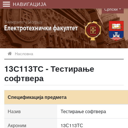
НАВИГАЦИЈА
Српски
Language
Насловна
13С113ТС - Тестирање
софтвера
Спецификација предмета
Назив
Тестирање софтвера
Акроним
13С113ТС