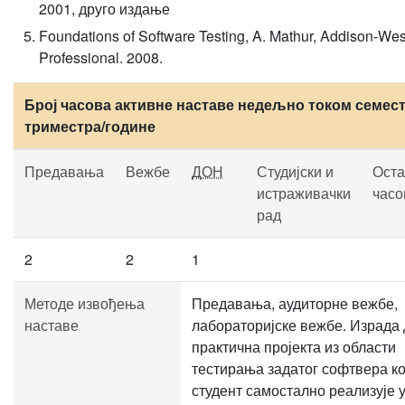
2001, друго издање
Foundations of Software Testing, A. Mathur, Addison-We
Professional. 2008.
Број часова активне наставе недељно током семест
триместра/године
Предавања
Вежбе
ДОН
Студијски и
Оста
истраживачки
часо
рад
2
2
1
Методе извођења
Предавања, аудиторне вежбе,
наставе
лабораторијске вежбе. Израда
практична пројекта из области
тестирања задатог софтвера ко
студент самостално реализује 