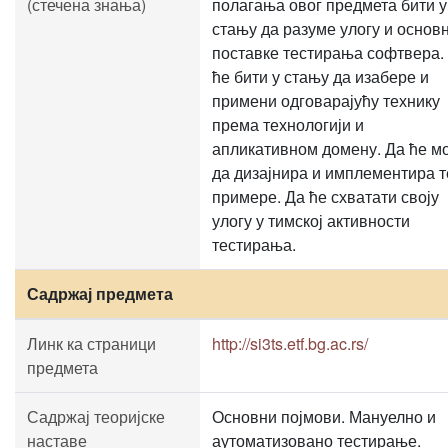
(стечена знања)
полагања овог предмета бити у
стању да разуме улогу и основ
поставке тестирања софтвера.
ће бити у стању да изабере и
примени одговарајућу технику
према технологији и
апликативном домену. Да ће м
да дизајнира и имплементира т
примере. Да ће схватати своју
улогу у тимској активности
тестирања.
Садржај предмета
Линк ка страници
http://si3ts.etf.bg.ac.rs/
предмета
Садржај теоријске
Основни појмови. Мануелно и
наставе
аутоматизовано тестирање.