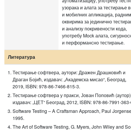
аутоматизацију, употребу тест
узорака и алата за тестирање 
и мобилних апликација, радни
оквирима за јединично тестир
и анализу покривености кода,
употребу Mock алата, сигурнос
и перформансно тестирање.
Литература
Тестирање софтвера, аутори: Дражен Драшковић и
Драган Бојић, издавач: „Академска мисао“, Београд,
2019, ISBN: 978-86-7466-815-3.
Тестирање софтвера у пракси, Јован Поповић (аутор)
издавач: „ЦЕТ“ Београд, 2012, ISBN: 978-86-7991-363-
Software Testing – A Craftsman Approach, Paul Jorgense
1995.
The Art of Software Testing, G. Myers, John Wiley and So