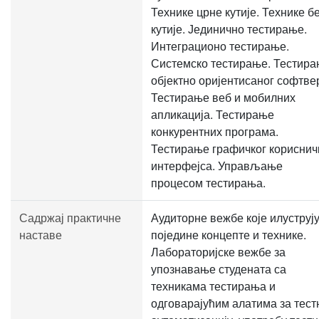
Технике црне кутије. Технике б
кутије. Јединично тестирање.
Интеграционо тестирање.
Системско тестирање. Тестир
објектно оријентисаног софтве
Тестирање веб и мобилних
апликација. Тестирање
конкурентних програма.
Тестирање графичког кориснич
интерфејса. Управљање
процесом тестирања.
Садржај практичне
Аудиторне вежбе које илуструј
наставе
поједине концепте и технике.
Лабораторијске вежбе за
упознавање студената са
техникама тестирања и
одговарајућим алатима за тест