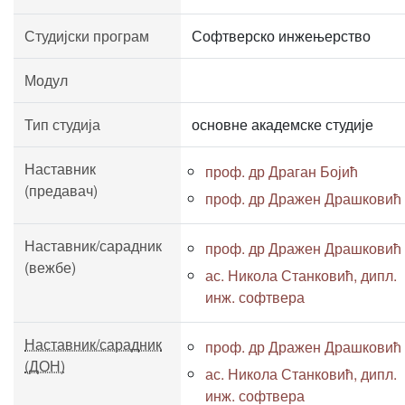
Студијски програм
Софтверско инжењерство
Модул
Тип студија
основне академске студије
Наставник
проф. др Драган Бојић
(предавач)
проф. др Дражен Драшковић
Наставник/сарадник
проф. др Дражен Драшковић
(вежбе)
ас. Никола Станковић, дипл.
инж. софтвера
Наставник/сарадник
проф. др Дражен Драшковић
(ДОН)
ас. Никола Станковић, дипл.
инж. софтвера