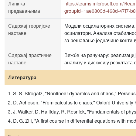
Линк ка
https://teams.microsoft.com/
предавањима
groupId=1ae0803d-468d-47f7-b
Садржај теоријске
Модели осцилаторних система. 
наставе
осцилатори. Анализа стабилнос
за решавање једначине контину
Садржај практичне
Вежбе на рачунару: реализаци
наставе
анализу и дискусију резултата 
Литература
S. S. Strogatz, "Nonlinear dynamics and chaos," Perseu
D. Acheson, "From calculus to chaos," Oxford University 
J. Walker, D. Halliday, R. Resnick, "Fundamentals of phys
D. G. Zill, "A first course in differential equations with m