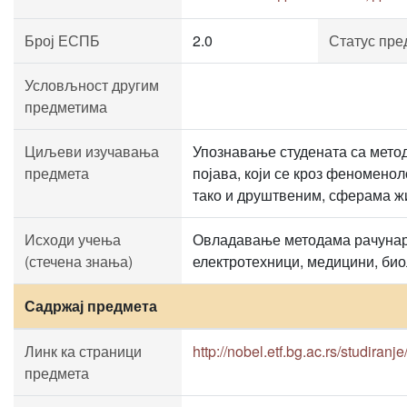
Број ЕСПБ
2.0
Статус пре
Условљност другим
предметима
Циљеви изучавања
Упознавање студената са мето
предмета
појава, који се кроз феномено
тако и друштвеним, сферама ж
Исходи учења
Овладавање методама рачунарс
(стечена знања)
електротехници, медицини, биол
Садржај предмета
Линк ка страници
http://nobel.etf.bg.ac.rs/studiran
предмета