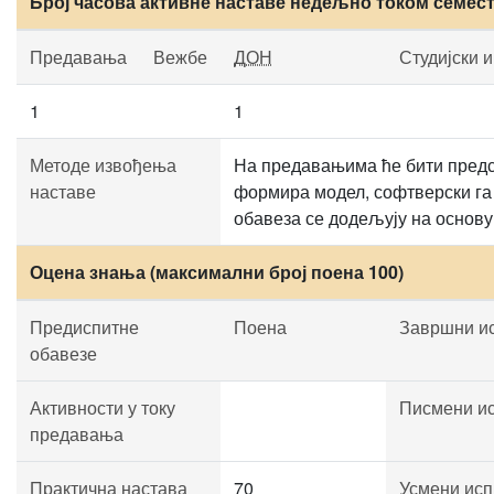
Број часова активне наставе недељно током семес
Предавања
Вежбе
ДОН
Студијски 
1
1
Методе извођења
На предавањима ће бити предс
наставе
формира модел, софтверски га 
обавеза се додељују на основу
Оцена знања (максимални број поена 100)
Предиспитне
Поена
Завршни и
обавезе
Активности у току
Писмени и
предавања
Практична настава
70
Усмени исп