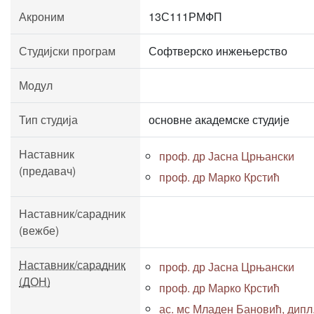
Акроним
13С111РМФП
Студијски програм
Софтверско инжењерство
Модул
Тип студија
основне академске студије
Наставник
проф. др Јасна Црњански
(предавач)
проф. др Марко Крстић
Наставник/сарадник
(вежбе)
Наставник/сарадник
проф. др Јасна Црњански
(ДОН)
проф. др Марко Крстић
ас. мс Младен Бановић, дипл. 