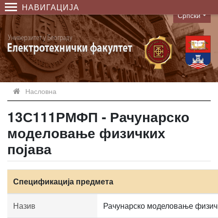
НАВИГАЦИЈА
Српски
Language
Насловна
13С111РМФП - Рачунарско
моделовање физичких
појава
Спецификација предмета
Назив
Рачунарско моделовање физич