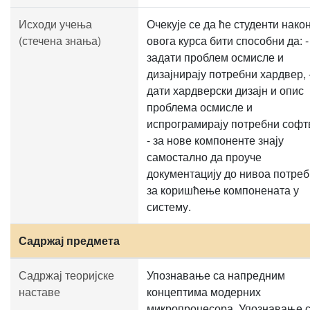
Исходи учења
Очекује се да ће студенти нако
(стечена знања)
овога курса бити способни да: -
задати проблем осмисле и
дизајнирају потребни хардвер, 
дати хардверски дизајн и опис
проблема осмисле и
испрограмирају потребни софт
- за нове компоненте знају
самостално да проуче
документацију до нивоа потреб
за коришћење компонената у
систему.
Садржај предмета
Садржај теоријске
Упознавање са напредним
наставе
концептима модерних
микропроцесора. Упознавање 