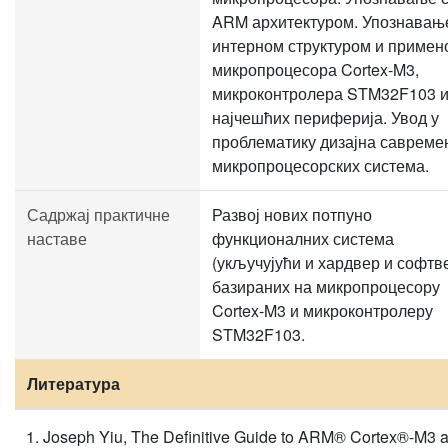
ARM архитектуром. Упознавањ
интерном структуром и примен
микропроцесора Cortex-M3,
микроконтролера STM32F103 
најчешћих периферија. Увод у
проблематику дизајна савреме
микропроцесорских система.
Садржај практичне
Развој нових потпуно
наставе
функционалних система
(укључујући и хардвер и софтв
базираних на микропроцесору
Cortex-M3 и микроконтролеру
STM32F103.
Литература
Joseph Yiu, The Definitive Guide to ARM® Cortex®-M3 