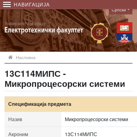
НАВИГАЦИЈА
Српски
Language
Насловна
13С114МИПС -
Микропроцесорски системи
Спецификација предмета
Назив
Микропроцесорски системи
Акроним
13С114МИПС