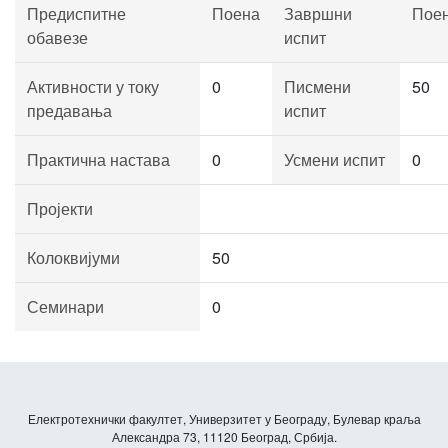
Предиспитне
Поена
Завршни
Пое
обавезе
испит
Активности у току
0
Писмени
50
предавања
испит
Практична настава
0
Усмени испит
0
Пројекти
Колоквијуми
50
Семинари
0
Електротехнички факултет, Универзитет у Београду, Булевар краља
Александра 73, 11120 Београд, Србија.