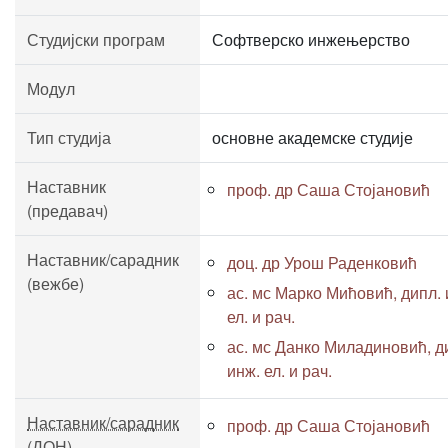
Студијски програм
Софтверско инжењерство
Модул
Тип студија
основне академске студије
Наставник
проф. др Саша Стојановић
(предавач)
Наставник/сарадник
доц. др Урош Раденковић
(вежбе)
ас. мс Марко Мићовић, дипл. 
ел. и рач.
ас. мс Данко Миладиновић, д
инж. ел. и рач.
Наставник/сарадник
проф. др Саша Стојановић
(ДОН)