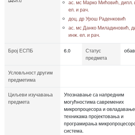
ас. мс Марко Мићовић, дипл. 
ел. и рач.
доц. др Урош Раденковић
ас. мс Данко Миладиновић, д
инж. ел. и рач.
Број ЕСПБ
6.0
Статус
обав
предмета
Условљност другим
предметима
Циљеви изучавања
Упознавање са напредним
предмета
могућностима савремених
микропроцесора и овладавање
техникама пројектовања и
програмирања микропроцесор
система.