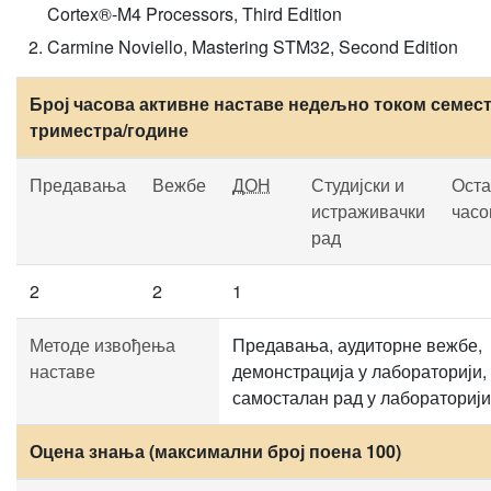
Cortex®-M4 Processors, Third Edition
Carmine Noviello, Mastering STM32, Second Edition
Број часова активне наставе недељно током семест
триместра/године
Предавања
Вежбе
ДОН
Студијски и
Оста
истраживачки
часо
рад
2
2
1
Методе извођења
Предавања, аудиторне вежбе,
наставе
демонстрација у лабораторији,
самосталан рад у лабораторији
Оцена знања (максимални број поена 100)