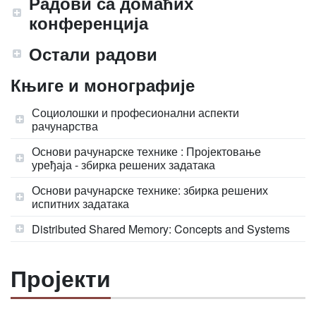
Радови са домаћих
конференција
Остали радови
Књиге и монографије
Социолошки и професионални аспекти
рачунарства
Основи рачунарске технике : Пројектовање
уређаја - збирка решених задатака
Основи рачунарске технике: збирка решених
испитних задатака
Distributed Shared Memory: Concepts and Systems
Пројекти