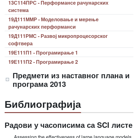
13С114ПРС - Перформансе рачунарских
система
19Д111ММР - Моделовање и мерење
рачунарских перформанси
19Д111РМС - Развој микропроцесорског
софтвера
19Е111П1 - Програмирање 1
19Е111П2 - Програмирање 2
Предмети из наставног плана и
програма 2013
Библиографија
Радови у часописима са SCI листе
Assessing the effectiveness of large language models