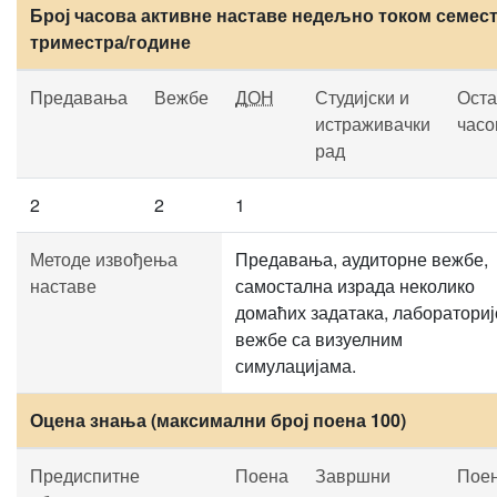
Број часова активне наставе недељно током семест
триместра/године
Предавања
Вежбе
ДОН
Студијски и
Оста
истраживачки
часо
рад
2
2
1
Методе извођења
Предавања, аудиторне вежбе,
наставе
самостална израда неколико
домаћих задатака, лабораториј
вежбе са визуелним
симулацијама.
Оцена знања (максимални број поена 100)
Предиспитне
Поена
Завршни
Пое