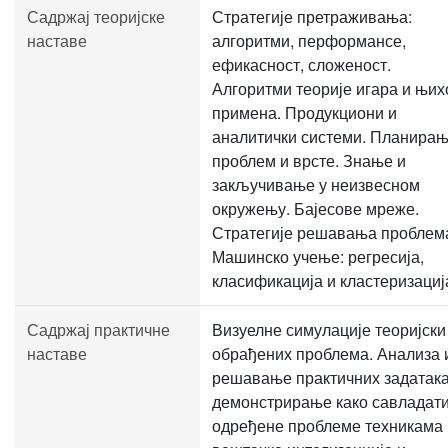
Садржај теоријске
Стратегије претраживања:
наставе
алгоритми, перформансе,
ефикасност, сложеност.
Алгоритми теорије игара и њих
примена. Продукциони и
аналитички системи. Планирањ
проблем и врсте. Знање и
закључивање у неизвесном
окружењу. Бајесове мреже.
Стратегије решавања проблем
Машинско учење: регресија,
класификација и кластеризациј
Садржај практичне
Визуелне симулације теоријски
наставе
обрађених проблема. Анализа 
решавање практичних задатака
демонстрирање како савладат
одређене проблеме техникама