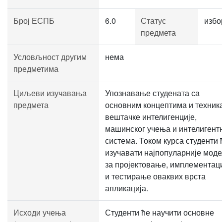
Број ЕСПБ
6.0
Статус
избо
предмета
Условљност другим
нема
предметима
Циљеви изучавања
Упознавање студената са
предмета
основним концептима и техник
вештачке интелигенције,
машинског учења и интелигент
система. Током курса студенти 
изучавати најпопуларније мод
за пројектовање, имплементац
и тестирање оваквих врста
апликација.
Исходи учења
Студенти ће научити основне