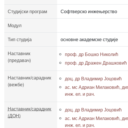
Студијски програм
Софтверско инжењерство
Модул
Тип студија
основне академске студије
Наставник
проф. др Бошко Николић
(предавач)
проф. др Дражен Драшковић
Наставник/сарадник
доц. др Владимир Јоцовић
(вежбе)
ас. мс Адриан Милаковић, ди
инж. ел. и рач.
Наставник/сарадник
доц. др Владимир Јоцовић
(ДОН)
ас. мс Адриан Милаковић, ди
инж. ел. и рач.