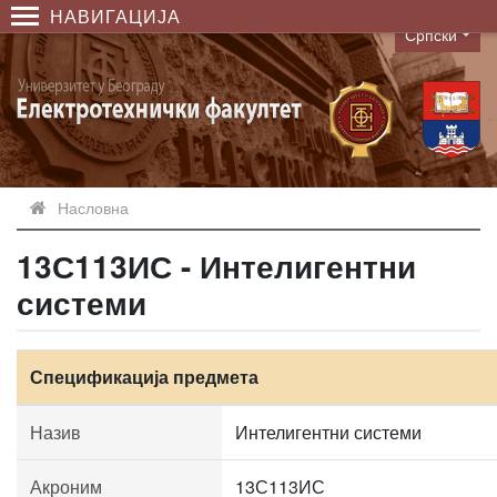
НАВИГАЦИЈА
Српски
Language
Насловна
13С113ИС - Интелигентни
системи
Спецификација предмета
Назив
Интелигентни системи
Акроним
13С113ИС