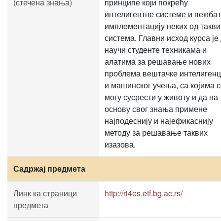
(стечена знања)
принципе који покрећу
интелигентне системе и вежба
имплементацију неких од такви
система. Главни исход курса је
научи студенте техникама и
алатима за решавање нових
проблема вештачке интелигенц
и машинског учења, са којима 
могу сусрести у животу и да на
основу свог знања примене
најподеснију и најефикаснију
методу за решавање таквих
изазова.
Садржај предмета
Линк ка страници
http://ri4es.etf.bg.ac.rs/
предмета