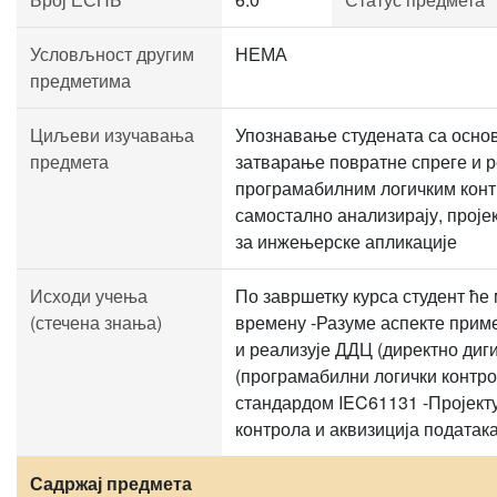
Условљност другим
НЕМА
предметима
Циљеви изучавања
Упознавање студената са осн
предмета
затварање повратне спреге и 
програмабилним логичким кон
самостално анализирају, проје
за инжењерске апликације
Исходи учења
По завршетку курса студент ће
(стечена знања)
времену -Разуме аспекте прим
и реализује ДДЦ (директно диг
(програмабилни логички контро
стандардом IEC61131 -Пројекту
контрола и аквизиција података
Садржај предмета