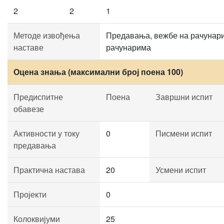
2
2
1
Методе извођења
Предавања, вежбе на рачунар
наставе
рачунарима
Оцена знања (максимални број поена 100)
Предиспитне
Поена
Завршни испит
обавезе
Активности у току
0
Писмени испит
предавања
Практична настава
20
Усмени испит
Пројекти
0
Колоквијуми
25