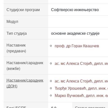
Студијски програм
Софтверско инжењерство
Модул
Тип студија
основне академске студије
Наставник
проф. др Горан Квашчев
(предавач)
Наставник/сарадник
ас. мс Алекса Стојић, дипл. ин
(вежбе)
Наставник/сарадник
ас. мс Алекса Стојић, дипл. ин
(ДОН)
Ђорђе Урошевић, дипл. инж. е
Марко Вучковић, дипл. инж. ел
Број ЕСПБ
6.0
Статус предмета