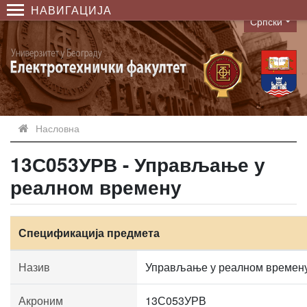
НАВИГАЦИЈА
Српски
Language
Насловна
13С053УРВ - Управљање у
реалном времену
Спецификација предмета
Назив
Управљање у реалном времен
Акроним
13С053УРВ