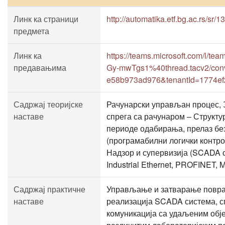
Линк ка страници
http://automatika.etf.bg.ac.rs/sr/
предмета
Линк ка
https://teams.microsoft.com/
предавањима
Gy-mwTgs1%40thread.tacv2/conv
e58b973ad976&tenantId=1774ef
Садржај теоријске
Рачунарски управљан процес, 
наставе
спрега са рачунаром – Структ
периоде одабирања, прелаз без
(програмабилни логички контр
Надзор и супервизија (SCADA с
Industrial Ethernet, PROFINET
Садржај практичне
Управљање и затварање поврат
наставе
реализација SCADA система, с
комуникација са удаљеним обје