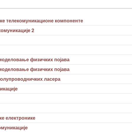
ске телекомуникационе компоненте
комуникације 2
моделовање физичких појава
моделовање физичких појава
олупроводничких ласера
икације
ке електронике
омуникације