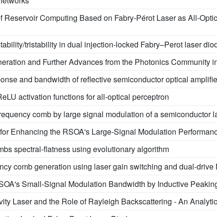
 networks
Reservoir Computing Based on Fabry-Pérot Laser as All-Optic
tability/tristability in dual injection-locked Fabry–Perot laser dio
eration and Further Advances from the Photonics Community i
nse and bandwidth of reflective semiconductor optical amplifier
LU activation functions for all-optical perceptron
 frequency comb by large signal modulation of a semiconductor l
g for Enhancing the RSOA's Large-Signal Modulation Performan
mbs spectral-flatness using evolutionary algorithm
uency comb generation using laser gain switching and dual-dri
A's Small-Signal Modulation Bandwidth by Inductive Peakin
ty Laser and the Role of Rayleigh Backscattering - An Analyti