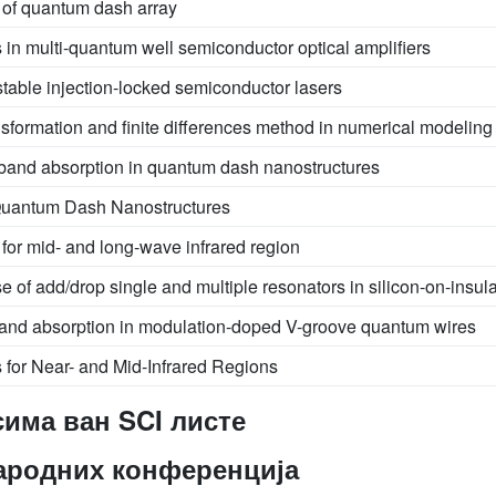
e of quantum dash array
 in multi-quantum well semiconductor optical amplifiers
istable injection-locked semiconductor lasers
ansformation and finite differences method in numerical modelin
ubband absorption in quantum dash nanostructures
 Quantum Dash Nanostructures
for mid- and long-wave infrared region
se of add/drop single and multiple resonators in silicon-on-insula
band absorption in modulation-doped V-groove quantum wires
 for Near- and Mid-Infrared Regions
има ван SCI листе
ародних конференција