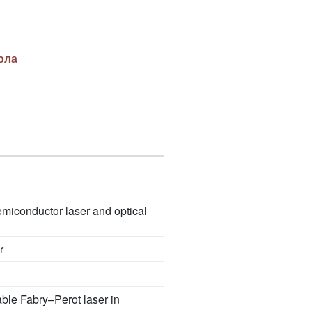
ола
emiconductor laser and optical
r
table Fabry–Perot laser in