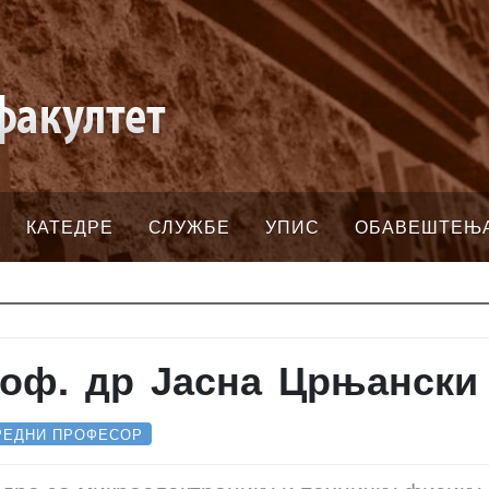
КАТЕДРЕ
СЛУЖБЕ
УПИС
ОБАВЕШТЕЊ
оф. др Јасна Црњански
РЕДНИ ПРОФЕСОР