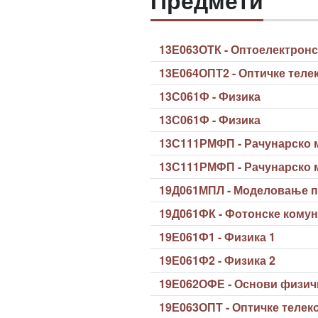
Предмети
13Е063ОТК - Оптоелектрон
13Е064ОПТ2 - Оптичке теле
13С061Ф - Физика
13С061Ф - Физика
13С111РМФП - Рачунарско 
13С111РМФП - Рачунарско 
19Д061МПЛ - Моделовање п
19Д061ФК - Фотонске комун
19Е061Ф1 - Физика 1
19Е061Ф2 - Физика 2
19Е062ОФЕ - Основи физич
19Е063ОПТ - Оптичке телек