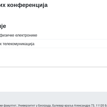
их конференција
је
 физичке електронике
их телекомуникација
и факултет, Универзитет у Београду, Булевар краља Александра 73, 11120 Б