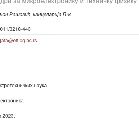
дра за микроелектронику и техничку физику
он Рашовић, канцеларија П-8
011/3218-443
jafa@etf.bg.ac.rs
ктротехничких наука
лектроника
р 2023.