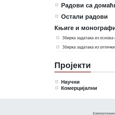
Радови са домаћ
Остали радови
Књиге и монографи
Збирка задатака из основа
Збирка задатака из оптичк
Пројекти
Научни
Комерцијални
Електротехничк