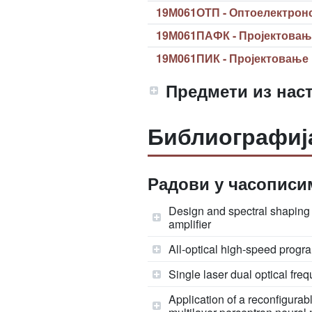
19М061ОТП - Оптоелектрон
19М061ПАФК - Пројектовањ
19М061ПИК - Пројектовање 
Предмети из наст
Библиографиј
Радови у часописим
Design and spectral shaping 
amplifier
All-optical high-speed progr
Single laser dual optical fr
Application of a reconfigurabl