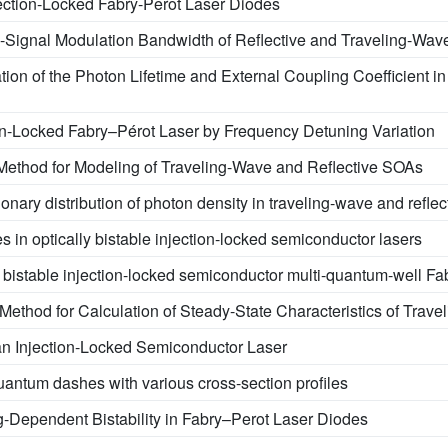
jection-Locked Fabry-Perot Laser Diodes
l-Signal Modulation Bandwidth of Reflective and Traveling-Wa
ation of the Photon Lifetime and External Coupling Coefficient 
ion-Locked Fabry–Pérot Laser by Frequency Detuning Variation
 Method for Modeling of Traveling-Wave and Reflective SOAs
tionary distribution of photon density in traveling-wave and refl
 in optically bistable injection-locked semiconductor lasers
 bistable injection-locked semiconductor multi-quantum-well Fa
Method for Calculation of Steady-State Characteristics of Trav
 an Injection-Locked Semiconductor Laser
uantum dashes with various cross-section profiles
g-Dependent Bistability in Fabry–Perot Laser Diodes