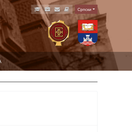
Српски
Language
А