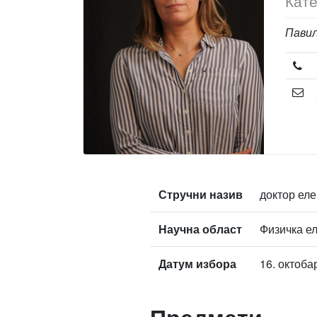
Кате
Павиљ
Стручни назив
доктор еле
Научна област
Физичка е
Датум избора
16. октоба