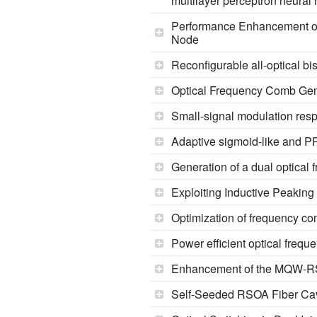
multilayer perceptron neural
Performance Enhancement of 
Node
Reconfigurable all-optical bis
Optical Frequency Comb Gen
Small-signal modulation respo
Adaptive sigmoid-like and PRe
Generation of a dual optical
Exploiting Inductive Peakin
Optimization of frequency co
Power efficient optical freq
Enhancement of the MQW-RSO
Self-Seeded RSOA Fiber Cavi