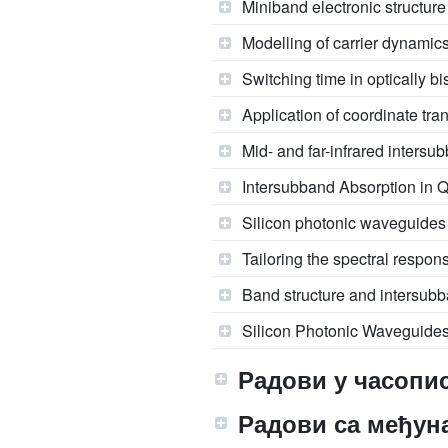
Miniband electronic structur
Modelling of carrier dynamics
Switching time in optically b
Application of coordinate tr
Mid- and far-infrared inters
Intersubband Absorption in
Silicon photonic waveguides 
Tailoring the spectral respon
Band structure and intersub
Silicon Photonic Waveguides
Радови у часопис
Радови са међун