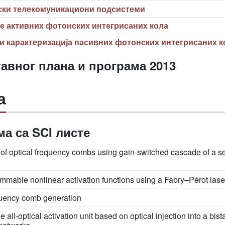
ски телекомуникациони подсистеми
е активних фотонских интегрисаних кола
и карактеризација пасивних фотонских интегрисаних к
авног плана и програма 2013
а
а са SCI листе
of optical frequency combs using gain-switched cascade of a s
ammable nonlinear activation functions using a Fabry–Pérot lase
equency comb generation
e all-optical activation unit based on optical injection into a bis