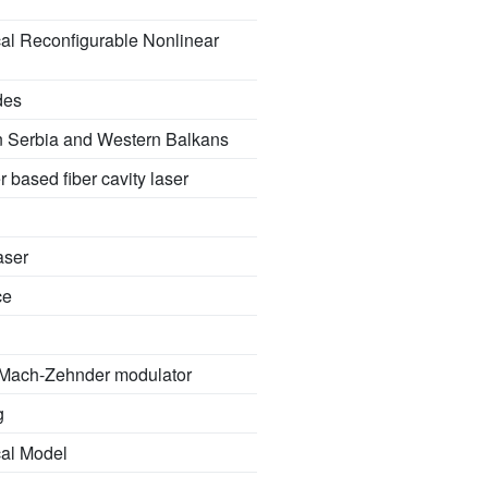
al Reconfigurable Nonlinear
des
n Serbia and Western Balkans
 based fiber cavity laser
aser
ce
ve Mach-Zehnder modulator
g
cal Model