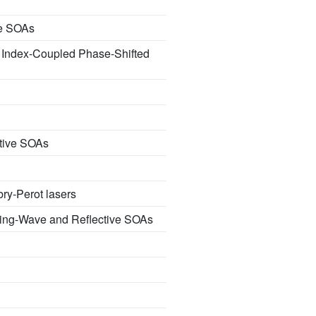
ve SOAs
in Index-Coupled Phase-Shifted
ective SOAs
bry-Perot lasers
eling-Wave and Reflective SOAs