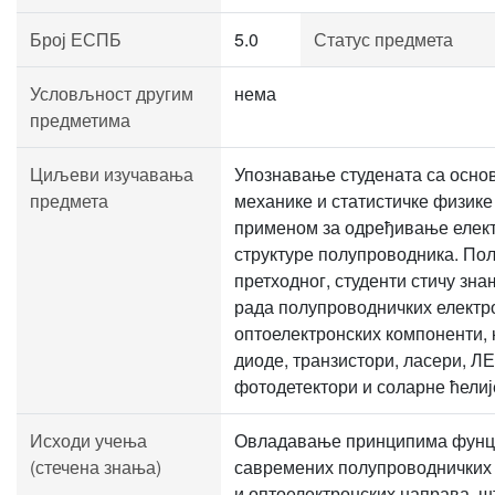
Број ЕСПБ
5.0
Статус предмета
Условљност другим
нема
предметима
Циљеви изучавања
Упознавање студената са осно
предмета
механике и статистичке физик
применом за одређивање елек
структуре полупроводника. По
претходног, студенти стичу зна
рада полупроводничких електр
оптоелектронских компоненти, 
диоде, транзистори, ласери, ЛЕ
фотодетектори и соларне ћелиј
Исходи учења
Овладавање принципима фун
(стечена знања)
савремених полупроводничких 
и оптоелектронских направа, ш