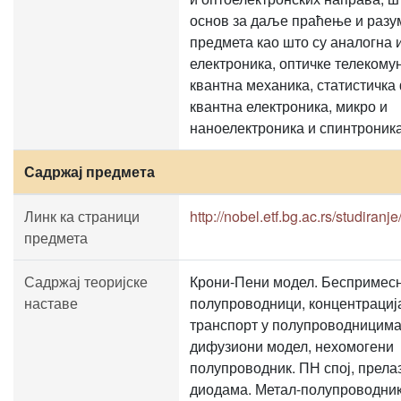
основ за даље праћење и раз
предмета као што су аналогна 
електроника, оптичке телекому
квантна механика, статистичка
квантна електроника, микро и
наноелектроника и спинтроника
Садржај предмета
Линк ка страници
http://nobel.etf.bg.ac.rs/studiranje
предмета
Садржај теоријске
Крони-Пени модел. Беспримес
наставе
полупроводници, концентрациј
транспорт у полупроводницима
дифузиони модел, нехомогени
полупроводник. ПН спој, прела
диодама. Метал-полупроводник