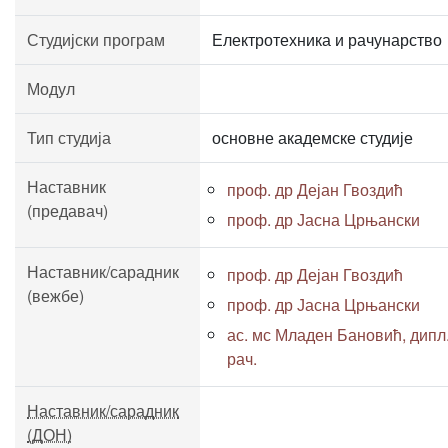
Студијски програм
Електротехника и рачунарство
Модул
Тип студија
основне академске студије
Наставник
проф. др Дејан Гвоздић
(предавач)
проф. др Јасна Црњански
Наставник/сарадник
проф. др Дејан Гвоздић
(вежбе)
проф. др Јасна Црњански
ас. мс Младен Бановић, дипл.
рач.
Наставник/сарадник
(ДОН)