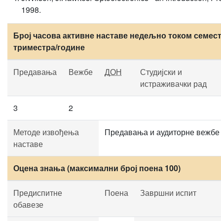
1998.
Број часова активне наставе недељно током семест
триместра/године
Предавања
Вежбе
ДОН
Студијски и
истраживачки рад
3
2
Методе извођења
Предавања и аудиторне вежбе
наставе
Оцена знања (максимални број поена 100)
Предиспитне
Поена
Завршни испит
обавезе