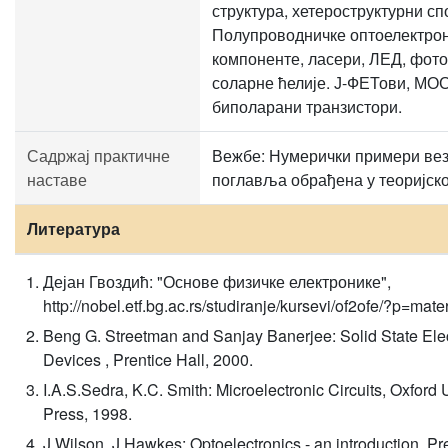
структура, хетероструктурни сп
Полупроводничке оптоелектро
компоненте, ласери, ЛЕД, фото
соларне ћелије. Ј-ФЕТови, МО
биполарани транзистори.
Садржај практичне
Вежбе: Нумерички примери вез
наставе
поглавља обрађена у теоријско
Литература
Дејан Гвоздић: "Основе физичке електронике",
http://nobel.etf.bg.ac.rs/studiranje/kursevi/of2ofe/?p=mater
Beng G. Streetman and Sanjay Banerjee: Solid State Ele
Devices , Prentice Hall, 2000.
I.A.S.Sedra, K.C. Smith: Microelectronic Circuits, Oxford 
Press, 1998.
J.Wilson, J.Hawkes: Optoelectronics - an introduction, Pre