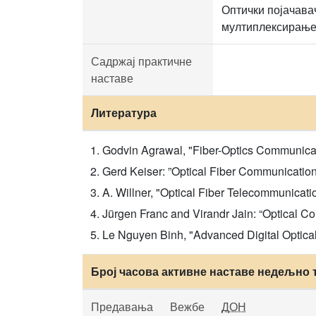
Оптички појачава
мултиплексирање.
Садржај практичне
наставе
Литература
Godvin Agrawal, "Fiber-Optics Communicat
Gerd Keiser: ”Optical Fiber Communication
A. Willner, "Optical Fiber Telecommunicat
Jürgen Franc and Virandr Jain: “Optical
Le Nguyen Binh, "Advanced Digital Optica
Број часова активне наставе недељно 
Предавања
Вежбе
ДОН