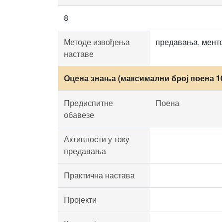
8
Методе извођења
предавања, мент
наставе
Оцена знања (максимални број поена 1
Предиспитне
Поена
обавезе
Активности у току
предавања
Практична настава
Пројекти