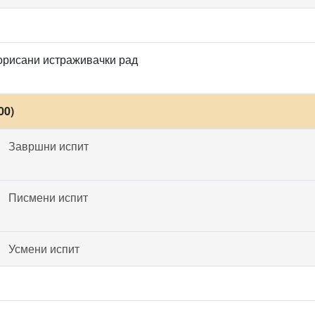
орисани истраживачки рад
00)
Завршни испит
Писмени испит
Усмени испит