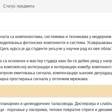
Статус предмета
ната са компонентама, системима и техникама у модерни
моделовања фотонских компоненти и система. Усавршавање
Циљ курса је да студенте укључи у научни рад из ове облас
 са основних и мастер студија како би се добио увид у нап
на комплексној интеграцији и интеракцији између компонента
онтроли емитовања сигнала, компензације њихове деградац
ајна простирања сигнала у оптичким мрежама.
планарних и цилиндричних таласовода. Дисперзија и слабљ
ци - појачање у ласерима, типови повратне спреге и динами