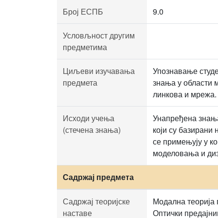
Број ЕСПБ
9.0
Условљност другим
предметима
Циљеви изучавања
Упознавање студе
предмета
знања у области 
линкова и мрежа. 
Исходи учења
Унапређена знања
(стечена знања)
који су базирани 
се примењују у к
моделовања и диз
Садржај предмета
Садржај теоријске
Модална теорија 
наставе
Оптички предајни