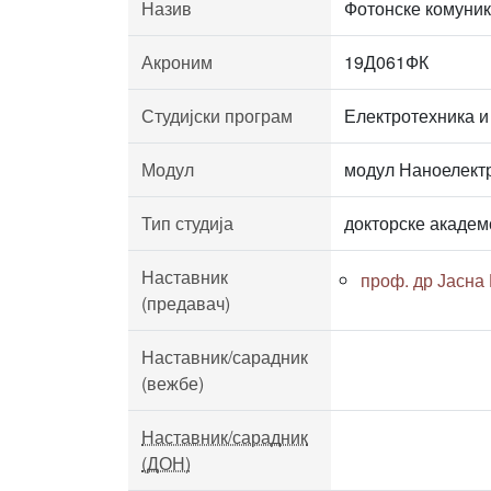
Назив
Фотонске комуник
Акроним
19Д061ФК
Студијски програм
Електротехника и
Модул
модул Наноелект
Тип студија
докторске академ
Наставник
проф. др Јасна
(предавач)
Наставник/сарадник
(вежбе)
Наставник/сарадник
(ДОН)