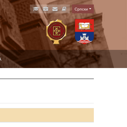
Српски
Language
А