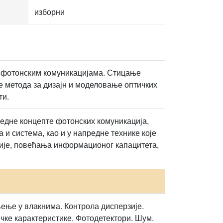
изборни
м фотонским комуникацијама. Стицање
 метода за дизајн и моделовање оптичких
ти.
редне концепте фотонских комуникација,
 и система, као и у напредне технике које
ије, повећања информационог капацитета,
ење у влакнима. Контрола дисперзије.
чке карактеристике. Фотодетектори. Шум.