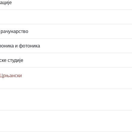
ације
 рачунарство
роника и фотоника
ске студије
 Црњански