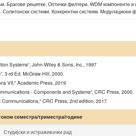
чи. Брагове решетке. Оптички филтери. WDM компоненте и 
 Солитонски системи. Кохерентни систеим. Модулациони 
ion Systems“, John-Wiley & Sons, Inc., 1997
”, 3-rd Ed. McGraw-Hill, 2000.
ions VII," Academic Press, 2019
 Communications - Components and Systems”, CRC Press, 2000.
l Communications," CRC Press, 2nd edition, 2017
током семестра/триместра/године
Студијски и истраживачки рад