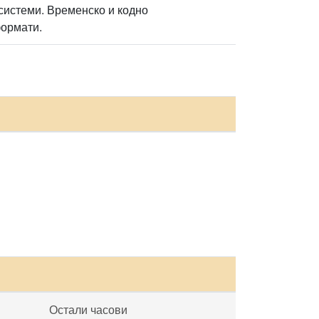
системи. Временско и кодно
формати.
Остали часови