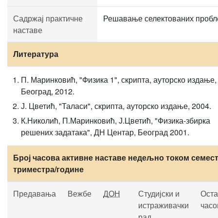
Садржај практичне
Решавање селектованих пробл
наставе
Литература
П. Маринковић, "Физика 1", скрипта, ауторско издање,
Београд, 2012.
Ј. Цветић, "Таласи", скрипта, ауторско издање, 2004.
К.Николић, П.Маринковић, Ј.Цветић, "Физика-збирка
решених задатака", ДН Центар, Београд 2001.
Број часова активне наставе недељно током семест
триместра/године
Предавања
Вежбе
ДОН
Студијски и
Оста
истраживачки
часо
рад