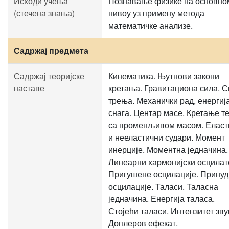
Исходи учења
Познавање физике на основно
(стечена знања)
нивоу уз примену метода
математичке анализе.
Садржај предмета
Садржај теоријске
Кинематика. Њутнови закони
наставе
кретања. Гравитациона сила. 
трења. Механички рад, енергиј
снага. Центар масе. Кретање т
са променљивом масом. Еласт
и нееластични судари. Момент
инерције. Моментна једначина.
Линеарни хармонијски осцилат
Пригушене осцилације. Прину
осцилације. Таласи. Таласна
једначина. Енергија таласа.
Стојећи таласи. Интензитет зву
Доплеров ефекат.