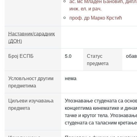
ас. мс Младен Бановић, дипл
инж. ел. и рач.
проф. др Марко Крстић
Наставник/сарадник
(ДОН)
Број ЕСПБ
5.0
Статус
обав
предмета
Условљност другим
нема
предметима
Циљеви изучавања
Упознавање студената са осно
предмета
концептима кинематике и дина
тачке и крутог тела. Упознавањ
студената са таласним кретање