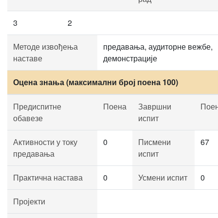
3
2
Методе извођења
предавања, аудиторне вежбе,
наставе
демонстрације
Оцена знања (максимални број поена 100)
Предиспитне
Поена
Завршни
Пое
обавезе
испит
Активности у току
0
Писмени
67
предавања
испит
Практична настава
0
Усмени испит
0
Пројекти