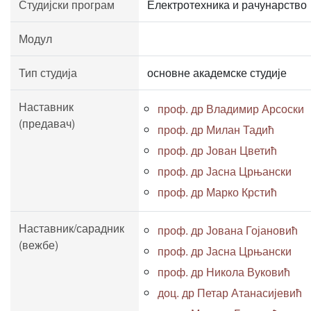
Студијски програм
Електротехника и рачунарство
Модул
Тип студија
основне академске студије
Наставник
проф. др Владимир Арсоски
(предавач)
проф. др Милан Тадић
проф. др Јован Цветић
проф. др Јасна Црњански
проф. др Марко Крстић
Наставник/сарадник
проф. др Јована Гојановић
(вежбе)
проф. др Јасна Црњански
проф. др Никола Вуковић
доц. др Петар Атанасијевић