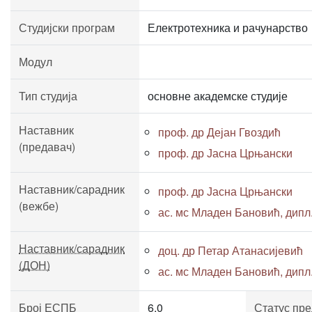
Студијски програм
Електротехника и рачунарство
Модул
Тип студија
основне академске студије
Наставник
проф. др Дејан Гвоздић
(предавач)
проф. др Јасна Црњански
Наставник/сарадник
проф. др Јасна Црњански
(вежбе)
ас. мс Младен Бановић, дипл. 
Наставник/сарадник
доц. др Петар Атанасијевић
(ДОН)
ас. мс Младен Бановић, дипл. 
Број ЕСПБ
6.0
Статус пр