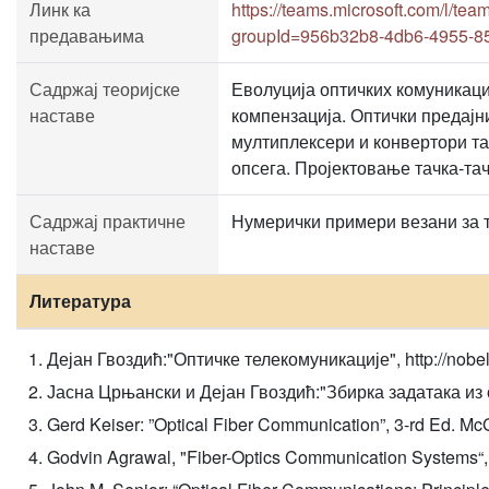
Линк ка
https://teams.microsoft.com/
предавањима
groupId=956b32b8-4db6-4955-8
Садржај теоријске
Еволуција оптичких комуникац
наставе
компензација. Оптички предајн
мултиплексери и конвертори та
опсега. Пројектовање тачка-тач
Садржај практичне
Нумерички примери везани за т
наставе
Литература
Дејан Гвоздић:"Оптичке телекомуникације", http://nobel.et
Јасна Црњански и Дејан Гвоздић:"Збирка задатака из 
Gerd Keiser: ”Optical Fiber Communication”, 3-rd Ed. Mc
Godvin Agrawal, "Fiber-Optics Communication Systems“, 