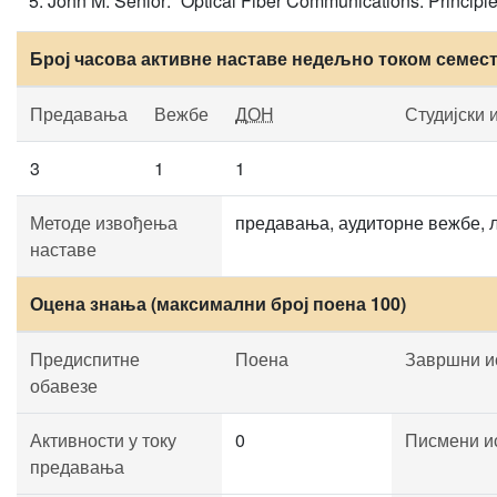
John M. Senior: “Optical Fiber Communications: Principl
Број часова активне наставе недељно током семес
Предавања
Вежбе
ДОН
Студијски 
3
1
1
Методе извођења
предавања, аудиторне вежбе, л
наставе
Оцена знања (максимални број поена 100)
Предиспитне
Поена
Завршни и
обавезе
Активности у току
0
Писмени и
предавања