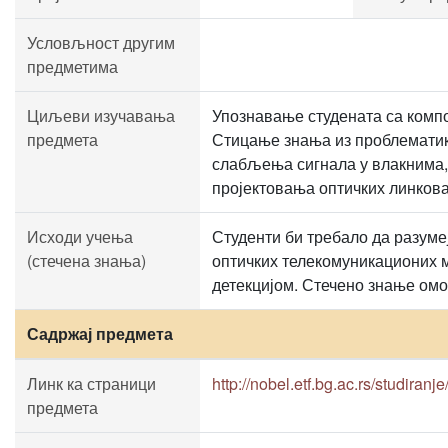
Условљност другим
предметима
Циљеви изучавања
Упознавање студената са комп
предмета
Стицање знања из проблематике
слабљења сигнала у влакнима,
пројектовања оптичких линкова
Исходи учења
Студенти би требало да разуме
(стечена знања)
оптичких телекомуникационих м
детекцијом. Стечено знање ом
Садржај предмета
Линк ка страници
http://nobel.etf.bg.ac.rs/studiranje
предмета