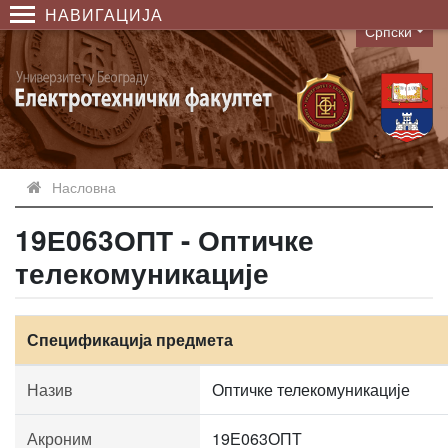
НАВИГАЦИЈА
Српски
Language
Насловна
19Е063ОПТ - Оптичке
телекомуникације
Спецификација предмета
Назив
Оптичке телекомуникације
Акроним
19Е063ОПТ