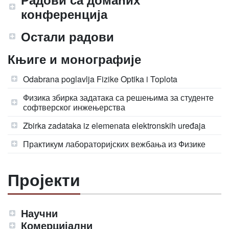
конференција
Остали радови
Књиге и монографије
Odabrana poglavlja Fizike Optika i Toplota
Физика збирка задатака са решењима за студенте
софтверског инжењерства
Zbirka zadataka iz elemenata elektronskih uređaja
Практикум лабораторијских вежбања из Физике
Пројекти
Научни
Комерцијални