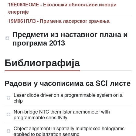
19Е064ЕОИЕ - Еколошки обновљиви извори
енергије
19М061ПЛЗ - Примена ласерског зрачења
Предмети из наставног плана и
програма 2013
Библиографија
Радови у часописима са SCI листе
Laser diode driver on a programmable system on a
chip
Non-bridge NTC thermistor anemometer with
programmable sensitivity
Object alignment in spatially multiplexed holograms
applied to polarization sensing