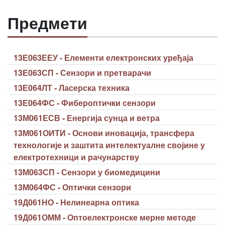
Предмети
13Е063ЕЕУ - Елементи електронских уређаја
13Е063СП - Сензори и претварачи
13Е064ЛТ - Ласерска техника
13Е064ФС - Фибероптички сензори
13М061ЕСВ - Енергија сунца и ветра
13М061ОИТИ - Основи иновација, трансфера
технологије и заштита интелектуалне својине у
електротехници и рачунарству
13М063СП - Сензори у биомедицини
13М064ФС - Оптички сензори
19Д061НО - Нелинеарна оптика
19Д061ОММ - Оптоелектронске мерне методе