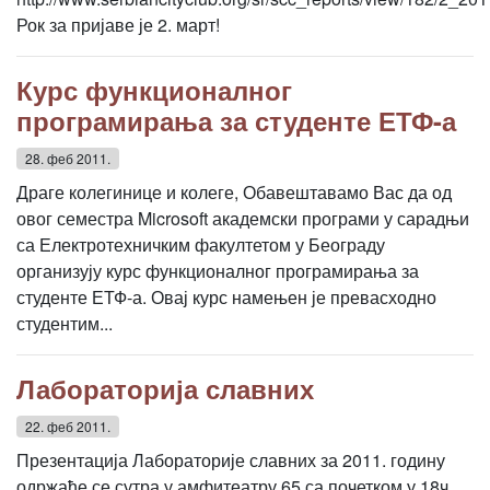
Рок за пријаве је 2. март!
Курс функционалног
програмирања за студенте ЕТФ-а
28. феб 2011.
Драге колегинице и колеге, Обавештавамо Вас да од
овог семестра Microsoft академски програми у сарадњи
са Електротехничким факултетом у Београду
организују курс функционалног програмирања за
студенте ЕТФ-а. Овај курс намењен је превасходно
студентим...
Лабораторија славних
22. феб 2011.
Презентација Лабораторије славних за 2011. годину
одржаће се сутра у амфитеатру 65 са почетком у 18ч.