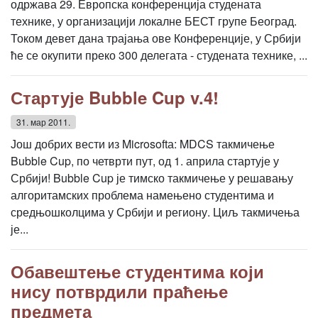
одржава 29. Европска конференција студената
технике, у организацији локалне БЕСТ групе Београд.
Током девет дана трајања ове Конференције, у Србији
ће се окупити преко 300 делегата - студената технике, ...
Стартује Bubble Cup v.4!
31. мар 2011.
Још добрих вести из Microsoftа: MDCS такмичење
Bubble Cup, по четврти пут, од 1. априла стартује у
Србији! Bubble Cup је тимско такмичење у решавању
алгоритамских проблема намењено студентима и
средњошколцима у Србији и региону. Циљ такмичења
је...
Обавештење студентима који
нису потврдили праћење
предмета