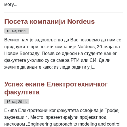
могу...
Посета компанији Nordeus
16. мај 2011.
Bелико нам је задовољство да Вас позовемо да нам се
придружите при посети компаније Nordeus, 30. маја на
Новом Београду. Позив се односи на студенте нашег
факултета уколико су са смера РТИ или СИ. Да ли
желите да видите како: изгледа радити у ј...
Успех екипе Електротехничког
факултета
16. мај 2011.
Екипа Електротехничког факултета освојила је Трофеј
заузевши 1. Место, презентирајући пројекат под
насловом „Engineering approach to modeling and control