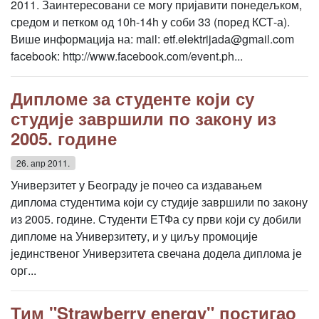
2011. Заинтересовани се могу пријавити понедељком,
средом и петком од 10h-14h у соби 33 (поред КСТ-а).
Више информација на: mail: etf.elektrijada@gmail.com
facebook: http://www.facebook.com/event.ph...
Дипломе за студенте који су
студије завршили по закону из
2005. године
26. апр 2011.
Универзитет у Београду је почео са издавањем
диплома студентима који су студије завршили по закону
из 2005. године. Студенти ЕТФа су први који су добили
дипломе на Универзитету, и у циљу промоције
јединственог Универзитета свечана додела диплома је
орг...
Тим "Strawberry energy" постигао