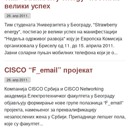
велики успех
26. апр 2011.
Тим студената Универзитета у Београду, "Strawberry
energy", постигао је велики успех на манифестацији
"Недеља одрживог развоја" коју је Европска Комисија
организовала у Бриселу од 11. до 15. априла 2011.
Јавни соларни пуњач мобилних телефона који је о...
CISCO “F_email” пројекат
26. апр 2011.
Компанија CISCO Србија и CISCO Networking
академија Електротехничког факултета у Београду
објављују формирање нове групе полазница “F_email”
пројекта, намењеног за преквалификацију
незапослених жена у Србији. Припаднице лепшег пола,
које су факултет...