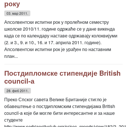
року
03. мар 2011.
Апсолвентски испитни рок у пролећном семестру
школске 2010/11. године одржаће се у дане викенда
када се по календару наставе одржавају колоквијуми
(2. и 3., 9. и 10., 16. и 17. априла 2011. године).
Апсолвентски испитни рок је урађен по наставним
план...
Постдипломске стипендије British
council-а
28. феб 2011.
Преко Спског савета Велике Британије стигло је
обавештење о постдипломским стипендијама British
council-a које би могле бити интересантне и за наше
студенте
http://www.serbiancityclub.org/sr/scc_reports/view/182/2_201