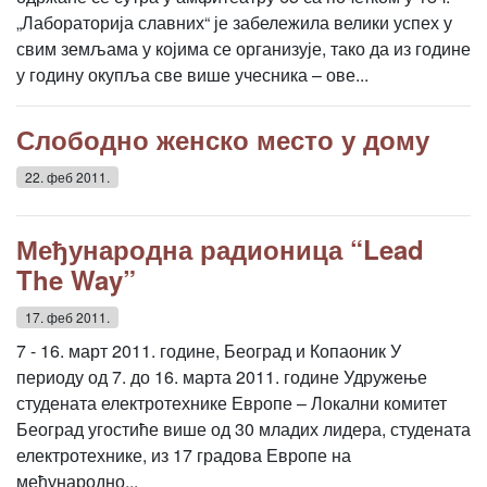
„Лабораторија славних“ је забележила велики успех у
свим земљама у којима се организује, тако да из године
у годину окупља све више учесника – ове...
Слободно женско место у дому
22. феб 2011.
Међународна радионица “Lead
The Way”
17. феб 2011.
7 - 16. март 2011. године, Београд и Копаоник У
периоду од 7. до 16. марта 2011. године Удружење
студената електротехнике Европе – Локални комитет
Београд угостиће више од 30 младих лидера, студената
електротехнике, из 17 градова Европе на
међународно...