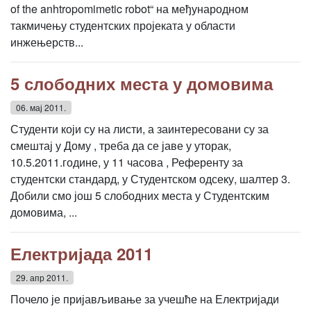
of the anhtropomimetic robot“ на међународном
такмичењу студентских пројеката у области
инжењерств...
5 слободних места у домовима
06. мај 2011.
Студенти који су на листи, а заинтересовани су за
смештај у Дому , треба да се јаве у уторак,
10.5.2011.године, у 11 часова , Референту за
студентски стандард, у Студентском одсеку, шалтер 3.
Добили смо још 5 слободних места у Студентским
домовима, ...
Електријада 2011
29. апр 2011.
Почело је пријављивање за учешће на Електријади