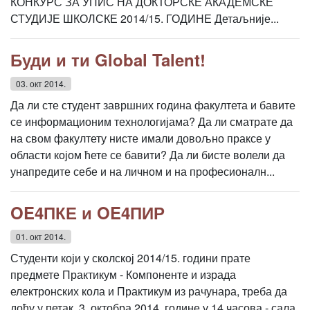
КОНКУРС ЗА УПИС НА ДОКТОРСКЕ АКАДЕМСКЕ
СТУДИЈЕ ШКОЛСКЕ 2014/15. ГОДИНЕ Детаљније...
Буди и ти Global Talent!
03. окт 2014.
Да ли сте студент завршних година факултета и бавите
се информационим технологијама? Да ли сматрате да
на свом факултету нисте имали довољно праксе у
области којом ћете се бавити? Да ли бисте волели да
унапредите себе и на личном и на професионалн...
OE4ПКЕ и OE4ПИР
01. окт 2014.
Студенти који у сколској 2014/15. години прате
предмете Практикум - Компоненте и израда
електронских кола и Практикум из рачунара, треба да
дођу у петак, 3. октобра 2014. године у 14 часова - сала