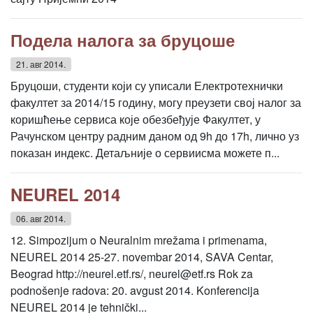
Подела налога за бруцоше
21. авг 2014.
Бруцоши, студенти који су уписали Електротехнички
факултет за 2014/15 годину, могу преузети свој налог за
коришћење сервиса које обезбеђује Факултет, у
Рачунском центру радним даном од 9h до 17h, лично уз
показан индекс. Детаљније о сервиисма можете п...
NEUREL 2014
06. авг 2014.
12. Simpozijum o Neuralnim mrežama i primenama,
NEUREL 2014 25-27. novembar 2014, SAVA Centar,
Beograd http://neurel.etf.rs/, neurel@etf.rs Rok za
podnošenje radova: 20. avgust 2014. Konferencija
NEUREL 2014 je tehnički...