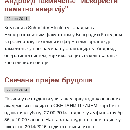
Андроид такмичење "Искористи
паметно енергију"
23. сеп 2014.
Компанија Schneider Electric у сарадњи са
Електротехничким факултетом у Београду и Катедром
за рачунарску технику и информатику, организује
такмичење у програмирању апликација за Андроид
оперативни систем, које има за циљ осмишљавање
креативних иноваци...
Свечани пријем бруцоша
22. сеп 2014.
Позивају се студенти уписани у прву годину основних
академских студија на СВЕЧАНИ ПРИЈЕМ, који ће се
одржати у суботу, 27.09.2014. године, у амфитеатру бр.
56, у 10:00 часова. Настава за студенте прве године у
школској 2014/2015. години почиње у пон...