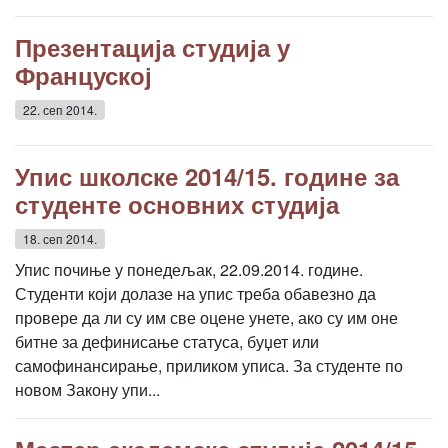
Презентација студија у
Француској
22. сеп 2014.
Упис школске 2014/15. године за
студенте основних студија
18. сеп 2014.
Упис почиње у понедељак, 22.09.2014. године.
Студенти који долазе на упис треба обавезно да
провере да ли су им све оцене унете, ако су им оне
битне за дефинисање статуса, буџет или
самофинансирање, приликом уписа. За студенте по
новом Закону упи...