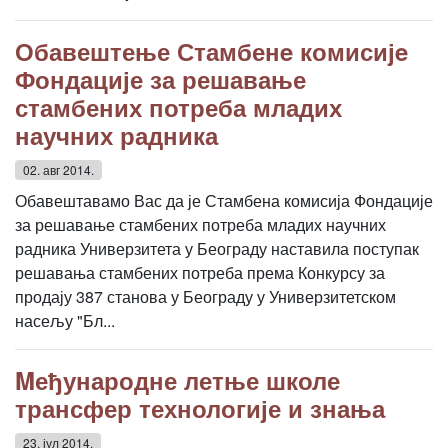
Обавештење Стамбенe комисијe
Фондације за решавање
стамбених потреба младих
научних радника
02. авг 2014.
Обавештавамо Вас да је Стамбена комисија Фондације
за решавање стамбених потреба младих научних
радника Универзитета у Београду наставила поступак
решавања стамбених потреба према Конкурсу за
продају 387 станова у Београду у Универзитетском
насељу "Бл...
Mеђународне летње школе
трансфер технологије и знања
23. јул 2014.