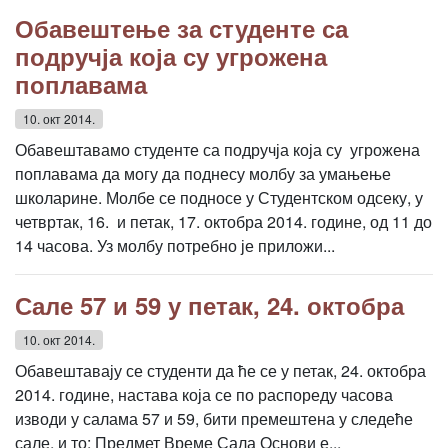
Обавештење за студенте са
подручја која су угрожена
поплавама
10. окт 2014.
Обавештавамо студенте са подручја која су угрожена
поплавама да могу да поднесу молбу за умањење
школарине. Молбе се подносе у Студентском одсеку, у
четвртак, 16. и петак, 17. октобра 2014. године, од 11 до
14 часова. Уз молбу потребно је приложи...
Сале 57 и 59 у петак, 24. октобра
10. окт 2014.
Обавештавају се студенти да ће се у петак, 24. октобра
2014. године, настава која се по распореду часова
изводи у салама 57 и 59, бити премештена у следеће
сале, и то: Предмет Време Сала Основи е...