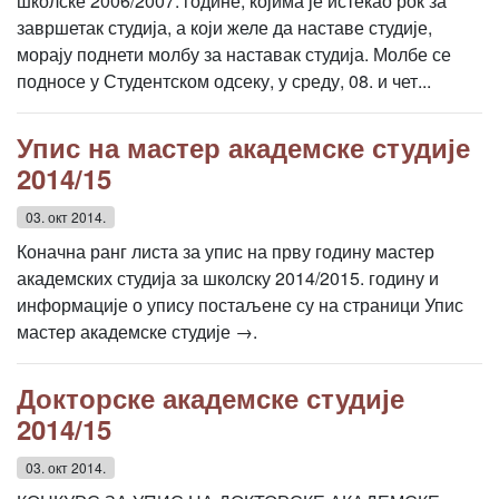
школске 2006/2007. године, којима је истекао рок за
завршетак студија, а који желе да наставе студије,
морају поднети молбу за наставак студија. Молбе се
подносе у Студентском одсеку, у среду, 08. и чет...
Упис на мастер академске студије
2014/15
03. окт 2014.
Коначна ранг листа за упис на прву годину мастер
академских студија за школску 2014/2015. годину и
информације о упису постаљене су на страници Упис
мастер академске студије →.
Докторске академске студије
2014/15
03. окт 2014.