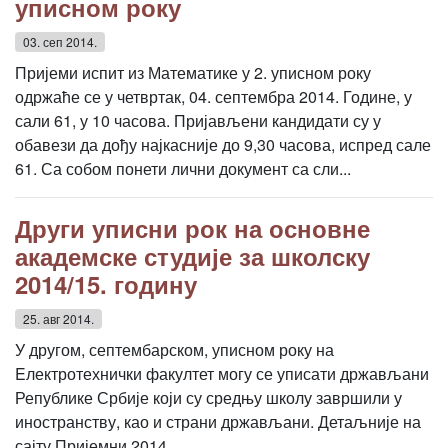
уписном року
03. сеп 2014.
Пријеми испит из Математике у 2. уписном року
одржаће се у четвртак, 04. септембра 2014. Године, у
сали 61, у 10 часова. Пријављени кандидати су у
обавези да дођу најкасније до 9,30 часова, испред сале
61. Са собом понети лични документ са сли...
Други уписни рок на основне
академске студије за школску
2014/15. годину
25. авг 2014.
У другом, септембарском, уписном року на
Eлектротехнички факултет могу се уписати држављани
Републике Србије који су средњу школу завршили у
иностранству, као и страни држављани. Детаљније на
сајту Пријемни 2014