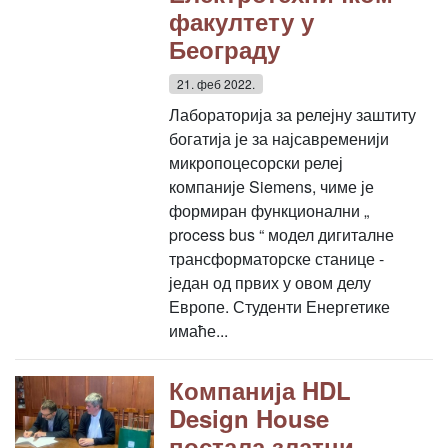
факултету у
Београду
21. феб 2022.
Лабораторија за релејну заштиту
богатија је за најсавременији
микропоцесорски релеј
компаније Siemens, чиме је
формиран функционални „
process bus “ модел дигиталне
трансформаторске станице -
један од првих у овом делу
Европе. Студенти Енергетике
имаће...
Компанија HDL
Design House
постала златни