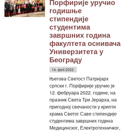
Порфирије уручио
годишње
стипендије
студентима
завршних година
факултета оснивача
Универзитета у
Београду
14. феб 2022.
Његова Светост Патријарх
српски г. Порфирије уручиo je
12. фебруара 2022. године, на
празник Света Три Јерарха, на
пригодној свечаности у крипти
храма Светог Саве стипендије
студентима завршних година
Медицинског, Електротехничког,