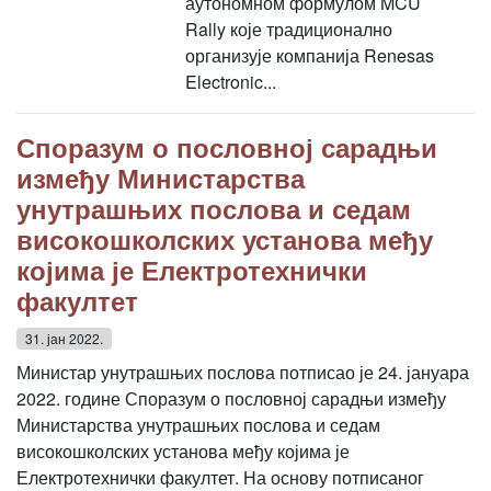
аутономном формулом MCU
Rally које традиционално
организује компанија Renesas
Electronic...
Споразум о пословној сарадњи
између Министарства
унутрашњих послова и седам
високошколских установа међу
којима је Електротехнички
факултет
31. јан 2022.
Министар унутрашњих послова потписао је 24. јануара
2022. године Споразум о пословној сарадњи између
Министарства унутрашњих послова и седам
високошколских установа међу којима је
Електротехнички факултет. На основу потписаног