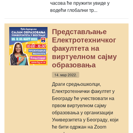
часова ће пружити увиде у
водећи глобални тр...
Представљање
Електротехничког
факултета на
виртуелном сајму
образовања
14. мар 2022.
Драги средњошколци,
Електротехнички факултет у
Београду ће учествовати на
првом виртуелном сајму
образовања у организацији
Универзитета у Београду, који
ће бити одржан на Zoom