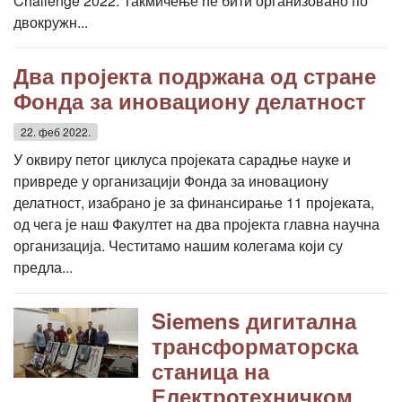
Challenge 2022. Такмичење ће бити организовано по
двокружн...
Два пројекта подржана од стране
Фонда за иновациону делатност
22. феб 2022.
У оквиру петог циклуса пројеката сарадње науке и
привреде у организацији Фонда за иновациону
делатност, изабрано је за финансирање 11 пројеката,
од чега је наш Факултет на два пројекта главна научна
организација. Честитамо нашим колегама који су
предла...
Siemens дигитална
трансформаторска
станица на
Електротехничком