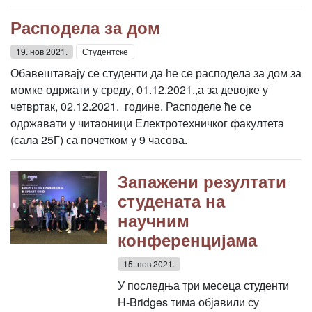
Расподела за дом
19. нов 2021.
Студентске
Обавештавају се студенти да ће се расподела за дом за
момке одржати у среду, 01.12.2021.,а за девојке у
четвртак, 02.12.2021. године. Расподеле ће се
одржавати у читаоници Електротехничког факултета
(сала 25Г) са почетком у 9 часова.
Запажени резултати
студената на
научним
конференцијама
15. нов 2021.
У последња три месеца студенти
H-Bridges тима објавили су