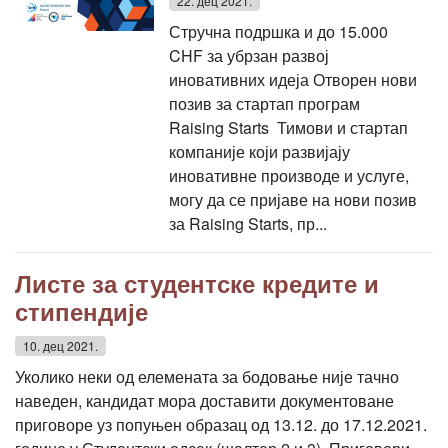
22. дец 2021.
Стручна подршка и до 15.000
CHF за убрзан развој
иновативних идеја Отворен нови
позив за стартап програм
Raising Starts Тимови и стартап
компаније који развијају
иновативне производе и услуге,
могу да се пријаве на нови позив
за Raising Starts, пр...
Листе за студентске кредите и
стипендије
10. дец 2021.
Уколико неки од елемената за бодовање није тачно
наведен, кандидат мора доставити документоване
приговоре уз попуњен образац од 13.12. до 17.12.2021.