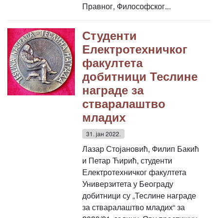
Правног, Философског...
Студенти
Електротехничког
факултета
добитници Теслине
награде за
стваралаштво
младих
31. јан 2022.
Лазар Стојановић, Филип Бакић
и Петар Ћирић, студенти
Електротехничког факултета
Универзитета у Београду
добитници су „Теслине награде
за стваралаштво младих“ за