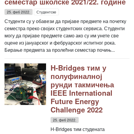
семестар школске 2021/22. године
25. феб 2022.
Студентске
Студенти су у обавези да пријаве предмете на почетку
семестра преко својих студентских сервиса. Студенти
могу да пријаве предмете само ако су им унете све
оцене из јануарског и фебруарског испитног рока.
Бирање предмета за пролећни семестар почињ...
H-Bridges тим у
полуфиналној
рунди такмичења
IEEE International
Future Energy
Challenge 2022
25. феб 2022.
H-Bridges тим студената