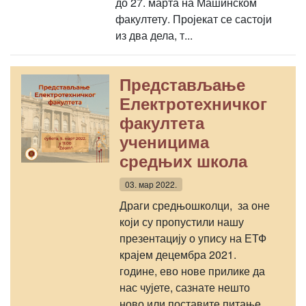
до 27. марта на Машинском
факултету. Пројекат се састоји
из два дела, т...
Представљање
Електротехничког
факултета
ученицима
средњих школа
03. мар 2022.
Драги средњошколци, за оне
који су пропустили нашу
презентацију о упису на ЕТФ
крајем децембра 2021.
године, ево нове прилике да
нас чујете, сазнате нешто
ново или поставите питање.