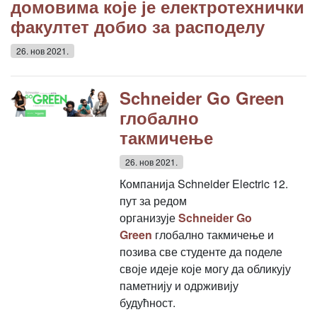
домовима које је електротехнички
факултет добио за расподелу
26. нов 2021.
Schneider Go Green
глобално
такмичење
26. нов 2021.
Компанија Schneider Electric 12.
пут за редом
организује
Schneider Go
Green
глобално такмичење и
позива све студенте да поделе
своје идеје које могу да обликују
паметнију и одрживију
будућност.