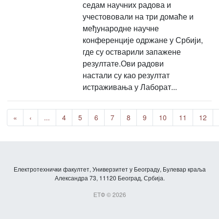
седам научних радова и
учестововали на три домаће и
међународне научне
конференције одржане у Србији,
где су остварили запажене
резултате.Ови радови
настали су као резултат
истраживања у Лаборат...
«
‹
...
4
5
6
7
8
9
10
11
12
Електротехнички факултет, Универзитет у Београду, Булевар краља
Александра 73, 11120 Београд, Србија.
ЕТФ © 2026