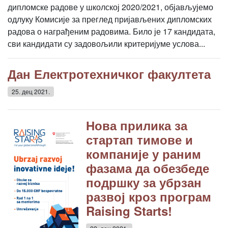
дипломске радове у школској 2020/2021, објављујемо
одлуку Комисије за преглед пријављених дипломских
радова о награђеним радовима. Било је 17 кандидата,
сви кандидати су задовољили критеријуме услова...
Дан Електротехничког факултета
25. дец 2021.
Нова прилика за
стартап тимове и
компаније у раним
фазама да обезбеде
подршку за убрзан
развој кроз програм
Raising Starts!