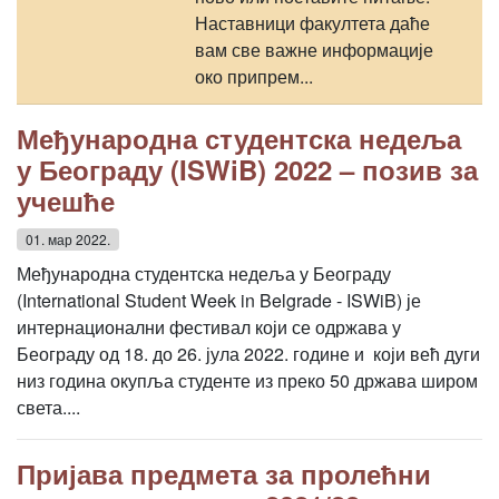
Наставници факултета даће
вам све важне информације
око припрем...
Међународна студентска недеља
у Београду (ISWiB) 2022 – позив за
учешће
01. мар 2022.
Међународна студентска недеља у Београду
(International Student Week in Belgrade - ISWiB) је
интернационални фестивал који се одржава у
Београду од 18. до 26. јула 2022. године и који већ дуги
низ година окупља студенте из преко 50 држава широм
света....
Пријава предмета за пролећни