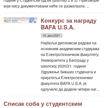
године у Студентски одсек (шалтер 2 и 3). Приговори
који нису документовани неће се разматрати. ...
Конкурс за награду
BAFA U.S.A.
10. дец 2021.
Најбољи дипломски радови на
основним академским студијама
на Електротехничком факултету
Универзитета у Београду у
школској 2020/21. години
Удружење бивших студената и
пријатеља Електротехничког
факултета BAFA U.S.A. је
одлучило да додели четири наг...
Списак соба у студентским