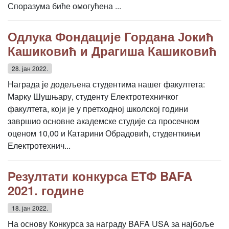
Споразума биће омогућена ...
Одлука Фондације Гордана Јокић
Кашиковић и Драгиша Кашиковић
28. јан 2022.
Награда је додељена студентима нашег факултета:
Марку Шушњару, студенту Електротехничког
факултета, који је у претходној школској години
завршио основне академске студије са просечном
оценом 10,00 и Катарини Обрадовић, студенткињи
Електротехнич...
Резултати конкурса ЕТФ BAFA
2021. године
18. јан 2022.
На основу Конкурса за награду BAFA USA за најбоље