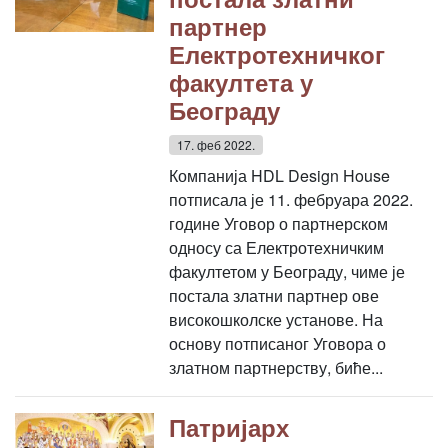
партнер
Електротехничког
факултета у
Београду
17. феб 2022.
Компанија HDL Design House
потписала је 11. фебруара 2022.
године Уговор о партнерском
односу са Електротехничким
факултетом у Београду, чиме је
постала златни партнер ове
високошколске установе. На
основу потписаног Уговора о
златном партнерству, биће...
Патријарх