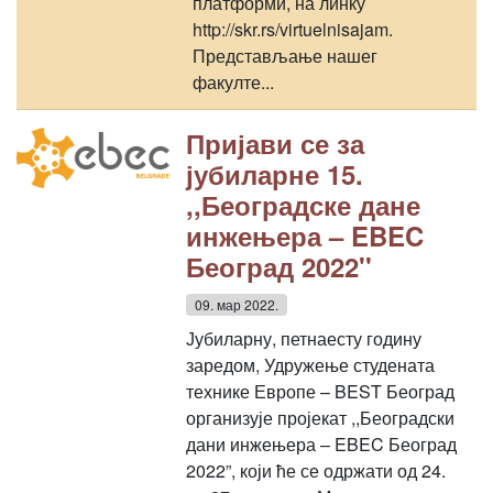
платформи, на линку
http://skr.rs/virtuelnisajam.
Представљање нашег
факулте...
Пријави се за
јубиларне 15.
,,Београдске дане
инжењера – EBEC
Београд 2022''
09. мар 2022.
Јубиларну, петнаесту годину
заредом, Удружење студената
технике Европе – BEST Београд
организује пројекат ,,Београдски
дани инжењера – EBEC Београд
2022”, који ће се одржати од 24.