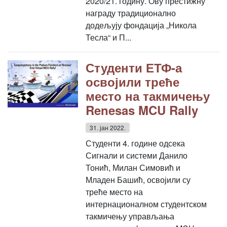
2020/21. годину. Ову престижну
награду традиционално
додељују фондација „Никола
Тесла“ и П...
Студенти ЕТФ-а
освојили треће
место на такмичењу
Renesas MCU Rally
31. јан 2022.
Студенти 4. године одсека
Сигнали и системи Данило
Тонић, Милан Симовић и
Младен Башић, освојили су
треће место на
интернационалном студентском
такмичењу управљања