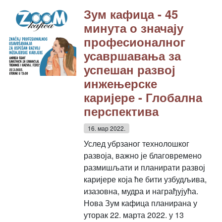
Зум кафица - 45
минута о значају
професионалног
усавршавања за
успешан развој
инжењерске
каријере - Глобална
перспектива
16. мар 2022.
Услед убрзаног технолошког
развоја, важно је благовремено
размишљати и планирати развој
каријере која ће бити узбудљива,
изазовна, мудра и награђујућа.
Нова Зум кафица планирана у
уторак 22. марта 2022. у 13