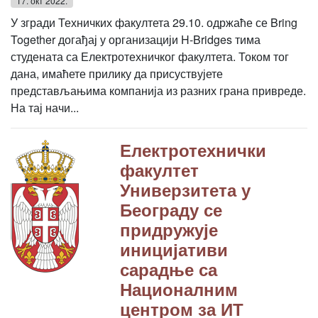
17. окт 2022.
У згради Техничких факултета 29.10. одржаће се Bring
Together догађај у организацији H-Bridges тима
студената са Електротехничког факултета. Током тог
дана, имаћете прилику да присуствујете
представљањима компанија из разних грана привреде.
На тај начи...
Електротехнички
факултет
Универзитета у
Београду се
придружује
иницијативи
сарадње са
Националним
центром за ИТ