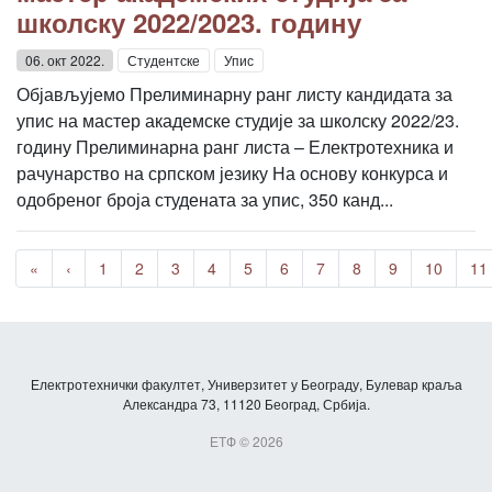
школску 2022/2023. годину
06. окт 2022.
Студентске
Упис
Објављујемо Прелиминарну ранг листу кандидата за
упис на мастер академске студије за школску 2022/23.
годину Прелиминарна ранг листа – Електротехника и
рачунарство на српском језику На основу конкурса и
одобреног броја студената за упис, 350 канд...
«
‹
1
2
3
4
5
6
7
8
9
10
11
Електротехнички факултет, Универзитет у Београду, Булевар краља
Александра 73, 11120 Београд, Србија.
ЕТФ © 2026