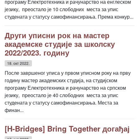
програму Електротехника и рачунарство на енглеском
језику, преостало је 10 слободних места за упис
студената у статусу самофинансирања. Према конкур...
Други уписни рок на мастер
академске студије за школску
2022/2023. годину
18. окт 2022.
После завршеног уписа у првом уписном року на прву
годину мастер академских студија, на студијском
програму Електротехника и рачунарство на српском
језику, преостало је 40 слободних места за упис
студената у статусу самофинансирања. Места за
финан...
[H-Bridges] Bring Together догађај