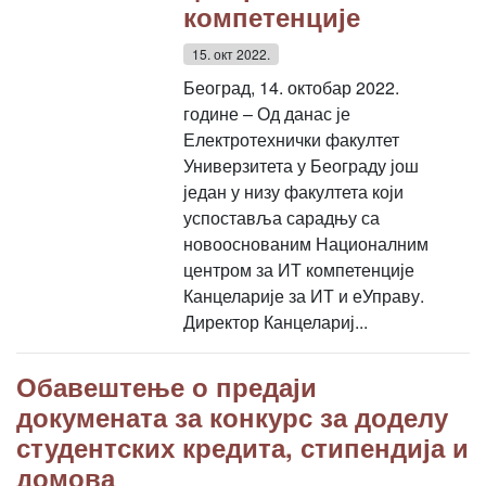
компетенције
15. окт 2022.
Београд, 14. октобар 2022.
године – Од данас је
Електротехнички факултет
Универзитета у Београду још
један у низу факултета који
успоставља сарадњу са
новооснованим Националним
центром за ИТ компетенције
Канцеларије за ИТ и еУправу.
Директор Канцелариј...
Обавештење о предаји
докумената за конкурс за доделу
студентских кредита, стипендија и
домова