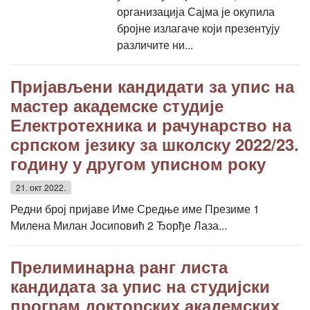
организација Сајма је окупила
бројне излагаче који презентују
различите ни...
Пријављени кандидати за упис на
мастер академске студије
Електротехника и рачунарство на
српском језику за школску 2022/23.
годину у другом уписном року
21. окт 2022.
Редни број пријаве Име Средње име Презиме 1
Милена Милан Јосиповић 2 Ђорђе Лаза...
Прелиминарна ранг листа
кандидата за упис на студијски
програм докторских академских