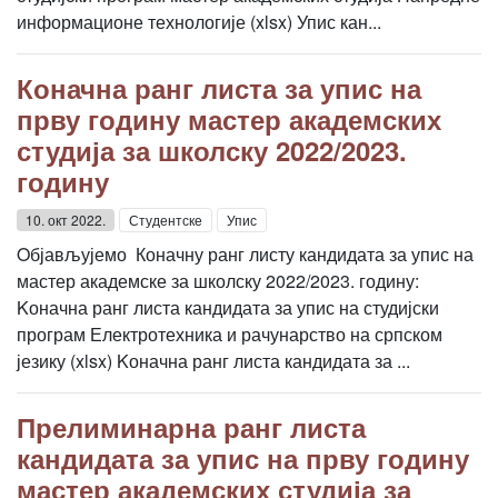
информационе технологије (xlsx) Упис кан...
Коначна ранг листа за упис на
прву годину мастер академских
студија за школску 2022/2023.
годину
10. окт 2022.
Студентске
Упис
Oбјављујемо Коначну ранг листу кандидата за упис на
мастер академске за школску 2022/2023. годину:
Kоначна ранг листа кандидата за упис на студијски
програм Електротехника и рачунарство на српском
језику (xlsx) Kоначна ранг листа кандидата за ...
Прелиминарна ранг листа
кандидата за упис на прву годину
мастер академских студија за