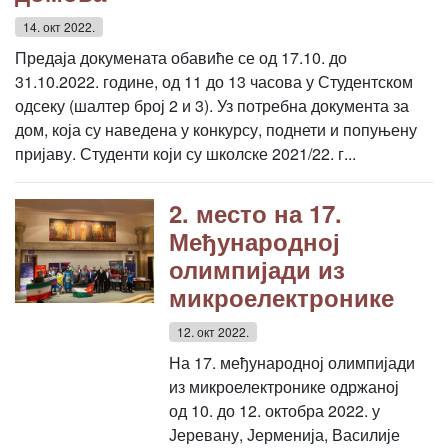
14. окт 2022.
Предаја докумената обавиће се од 17.10. до
31.10.2022. године, од 11 до 13 часова у Студентском
одсеку (шалтер број 2 и 3). Уз потребна документа за
дом, која су наведена у конкурсу, поднети и попуњену
пријаву. Студенти који су школске 2021/22. г...
2. место на 17.
Међународној
олимпијади из
микроелектронике
12. окт 2022.
На 17. међународној олимпијади
из микроелектронике одржаној
од 10. до 12. октобра 2022. у
Јеревану, Јерменија, Василије