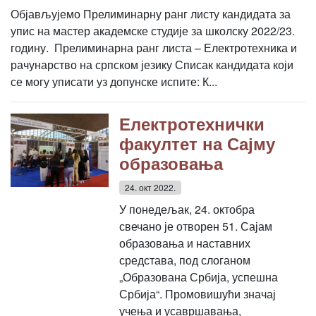
Објављујемо Прелиминарну ранг листу кандидата за
упис на мастер академске студије за школску 2022/23.
годину. Прелиминарна ранг листа – Електротехника и
рачунарство на српском језику Списак кандидата који
се могу уписати уз допунске испите: К...
Електротехнички
факултет на Сајму
образовања
24. окт 2022.
У понедељак, 24. октобра
свечано је отворен 51. Сајам
образовања и наставних
средстава, под слоганом
„Образована Србија, успешна
Србија“. Промовишући значај
учења и усавршавања,