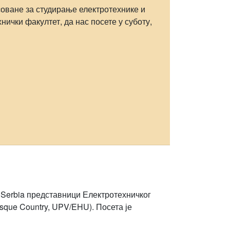
оване за студирање електротехнике и
ички факултет, да нас посете у суботу,
n Serbia представници Електротехничког
asque Country, UPV/EHU). Посета је