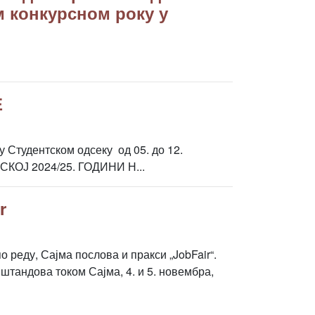
м конкурсном року у
Е
у Студентском одсеку од 05. до 12.
СКОЈ 2024/25. ГОДИНИ Н...
r
 реду, Сајма послова и пракси „JobFair“.
штандова током Сајма, 4. и 5. новембра,