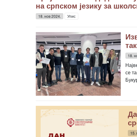
на српском језику за школс
18. нов 2024.
Упис
Из
та
18. н
Најв
се т
Буку
Да
ср
15.