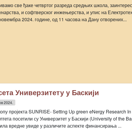
ивамо све ђаке четвртог разреда средњих школа, заинтерес
унарства, и софтверског инжењерства, и упис на Електротехн
 новембра 2024. године, од 11 часова на Дану отворених...
сета Универзитету у Баскији
ов 2024.
лопу пројекта SUNRISE- Setting Up green eNergy Research I
тета посетили су Универзитет у Баскији (University of the B
ила вредне увиде у различите аспекте финансирања ...