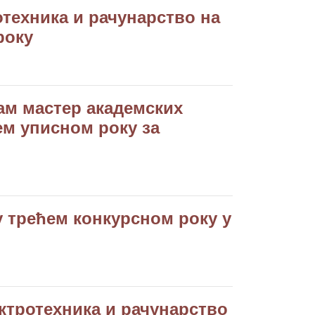
отехника и рачунарство на
року
рам мастер академских
ем уписном року за
у трећем конкурсном року у
ктротехника и рачунарство