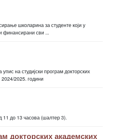
сирање школарина за студенте који у
и финансирани сви ...
 упис на студијски програм докторских
 2024/2025. години
 11 до 13 часова (шалтер 3).
рам докторских академских