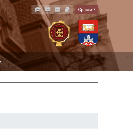
Српски
Language
А