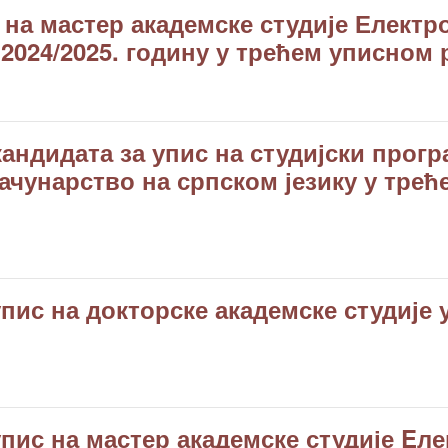
 на мастер академске студије Електр
 2024/2025. годину у трећем уписном 
андидата за упис на студијски прог
рачунарство на српском језику у трећ
пис на докторске академске студије 
пис на мастер академске студије Eле