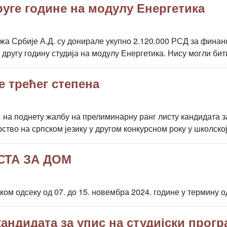
уге године на модулу Енергетика
а Србије А.Д. су донирале укупно 2.120.000 РСД за финан
 другу годину студија на модулу Енергетика. Нису могли бит
е трећег степена
 на поднету жалбу на прелиминарну ранг листу кандидата за
ство на српском језику у другом конкурсном року у школској
СТА ЗА ДОМ
м одсеку од 07. до 15. новембра 2024. године у термину од
андидата за упис на студијски прог