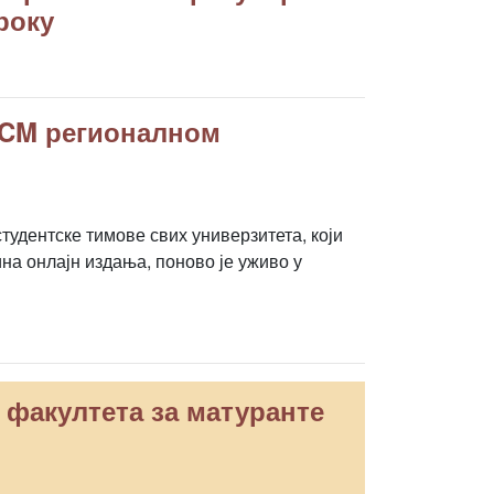
року
ACM регионалном
удентске тимове свих универзитета, који
на онлајн издања, поново је уживо у
 факултета за матуранте