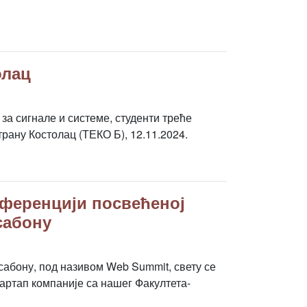
олац
а сигнале и системе, студенти треће
рану Костолац (ТЕКО Б), 12.11.2024.
нференцији посвећеној
сабону
сабону, под називом Web Summit, свету се
артап компаније са нашег Факултета-