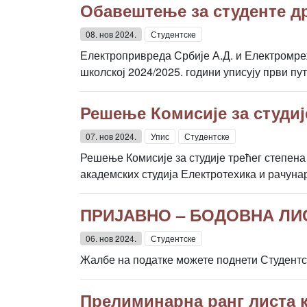
Обавештење за студенте др
08. нов 2024.
Студентске
Електропривреда Србије А.Д. и Електромреж
школској 2024/2025. години уписују први пут
Решење Комисије за студиј
07. нов 2024.
Упис
Студентске
Решење Комисије за студије трећег степена
академских студија Електротехика и рачунар
ПРИЈАВНО – БОДОВНА ЛИ
06. нов 2024.
Студентске
Жалбе на податке можете поднети Студентско
Прелиминарна ранг листа к