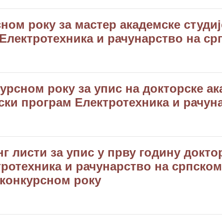
ом року за мастер академске студије
 Електротехника и рачунарство на ср
рсном року за упис на докторске ака
ијски програм Електротехника и рачун
г листи за упис у прву годину доктор
ротехника и рачунарство на српском 
м конкурсном року