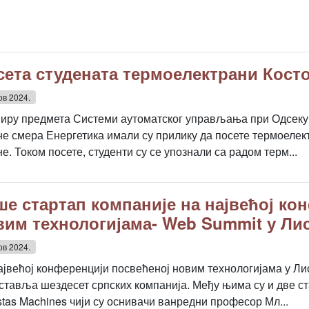
сета студената термоелектрани Кост
ов 2024.
виру предмета Системи аутоматског управљања при Одсеку з
не смера Енергетика имали су прилику да посете термоелект
е. Током посете, студенти су се упознали са радом терм...
ше стартап компаније на највећој ко
вим технологијама- Web Summit у Ли
ов 2024.
ајвећој конференцији посвећеној новим технологијама у Ли
ставља шездесет српских компанија. Међу њима су и две ст
stas Machines чији су оснивачи ванредни професор Мл...