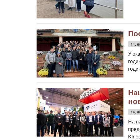
По
14. н
У ок
годи
годин
На
но
14. н
На н
пред
Kine