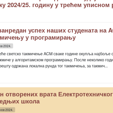
ку 2024/25. годину у трећем уписном 
ванредан успех наших студената на 
кмичењу у програмирању
ов 2024.
еће светско такмичење ACM сваке године окупља најбоље ст
акмиче у алгоритамском програмирању. После неколико годи
решту одржана локална рунда тог такмичења, за такмич...
н отворених врата Електротехничког
едњих школа
 нов 2024.