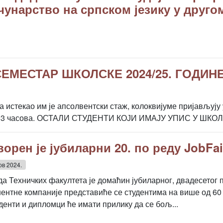
чунарство на српском језику у друго
ЕМЕСТАР ШКОЛСКЕ 2024/25. ГОДИН
а истекао им је апсолвентски стаж, колоквијуме пријављују 
до 13 часова. ОСТАЛИ СТУДЕНТИ КОЈИ ИМАЈУ УПИС У ШКОЛ
орен је јубиларни 20. по реду JobFai
ов 2024.
да Техничких факултета је домаћин јубиларног, двадесетог по
ентне компаније представиће се студентима на више од 60 
уденти и дипломци ће имати прилику да се бољ...