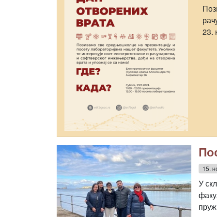
Поз
рач
23.
По
15. н
У ск
факул
пруж