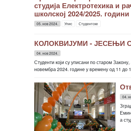
студија Електротехика и ра
школској 2024/2025. години
05. нов 2024.
Упис
Студентске
КОЛОКВИЈУМИ - ЈЕСЕЊИ С
04. нов 2024.
Студенти који су уписани по старом Закону, 
новембра 2024. године у времену од 11 
Отв
04. н
Згра
Емин
а ст