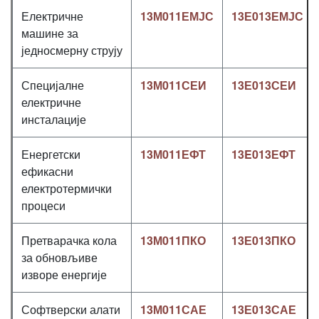
Електричне
13М011ЕМЈС
13Е013ЕМЈС
машине за
једносмерну струју
Специјалне
13М011СЕИ
13Е013СЕИ
електричне
инсталације
Енергетски
13М011ЕФТ
13E013ЕФТ
ефикасни
електротермички
процеси
Претварачка кола
13М011ПКО
13Е013ПКО
за обновљиве
изворе енергије
Софтверски алати
13М011САЕ
13Е013САЕ