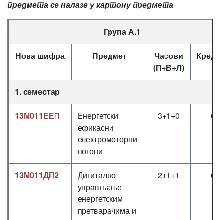
предмета се налазе у картону предмета
Група А.1
Нова шифра
Предмет
Часови
Креди
(П+В+Л)
1. семестар
13М011ЕЕП
Енергетски
3+1+0
6
ефикасни
електромоторни
погони
13М011ДП2
Дигитално
2+1+1
6
управљање
енергетским
претварачима и