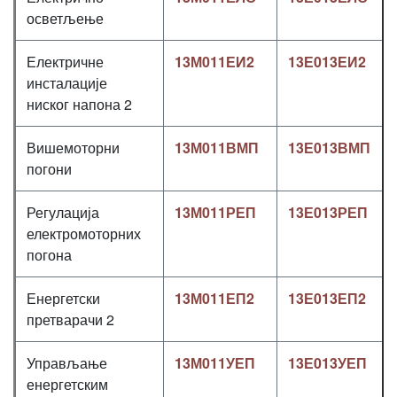
осветљење
Електричне
13М011ЕИ2
13Е013ЕИ2
инсталације
ниског напона 2
Вишемоторни
13М011ВМП
13Е013ВМП
погони
Регулација
13М011РЕП
13Е013РЕП
електромоторних
погона
Енергетски
13М011ЕП2
13Е013ЕП2
претварачи 2
Управљање
13М011УЕП
13Е013УЕП
енергетским