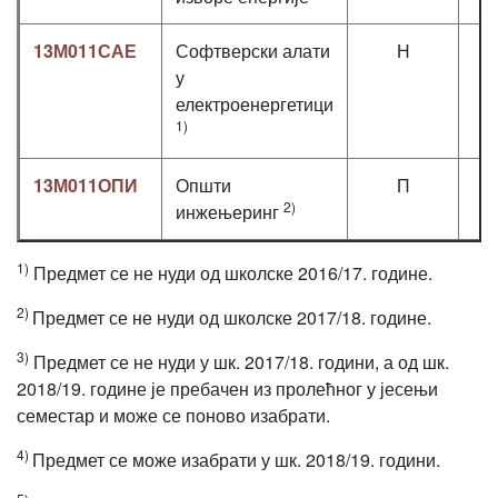
13М011САЕ
Софтверски алати
Н
2
у
електроенергетици
1)
13М011ОПИ
Општи
П
2
2)
инжењеринг
1)
Предмет се не нуди од школске 2016/17. године.
2)
Предмет се не нуди од школске 2017/18. године.
3)
Предмет се не нуди у шк. 2017/18. години, а од шк.
2018/19. године је пребачен из пролећног у јесењи
семестар и може се поново изабрати.
4)
Предмет се може изабрати у шк. 2018/19. години.