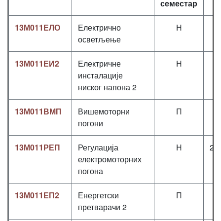
семестар
13М011ЕЛО
Електрично
Н
2
осветљење
13М011ЕИ2
Електричне
Н
2
инсталације
ниског напона 2
13М011ВМП
Вишемоторни
П
2
погони
13М011РЕП
Регулација
Н
2+
електромоторних
погона
13М011ЕП2
Енергетски
П
2
претварачи 2