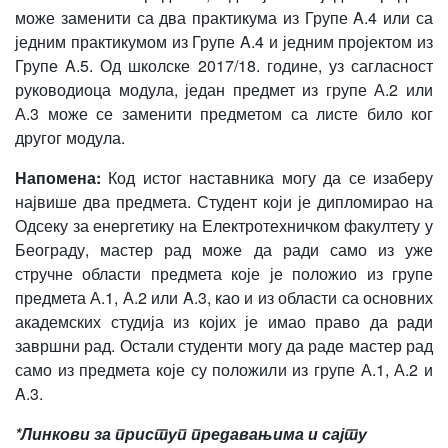
може заменити са два практикума из Групе A.4 или са
једним практикумом из Групе A.4 и једним пројектом из
Групе A.5. Од школске 2017/18. године, уз сагласност
руководиоца модула, један предмет из групе А.2 или
А.3 може се заменити предметом са листе било ког
другог модула.
Напомена:
Код истог наставника могу да се изаберу
највише два предмета. Студент који је дипломирао на
Одсеку за енергетику на Електротехничком факултету у
Београду, мастер рад може да ради само из уже
стручне области предмета које је положио из групе
предмета А.1, А.2 или A.3, као и из области са основних
академских студија из којих је имао право да ради
завршни рад. Остали студенти могу да раде мастер рад
само из предмета које су положили из групе А.1, А.2 и
A.3.
*Линкови за приступ предавањима и сајту