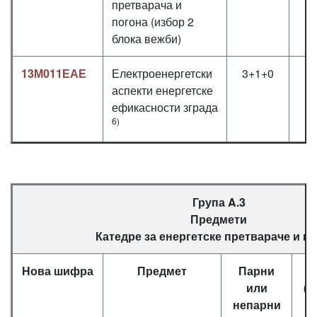
претварача и
погона (избор 2
блока вежби)
13М011ЕАЕ
Електроенергетски
3+1+0
аспекти енергетске
ефикасности зграда
6)
Група A.3
Предмети
Катедре за енергетске претвараче и п
Нова шифра
Предмет
Парни
Ч
или
(П
непарни