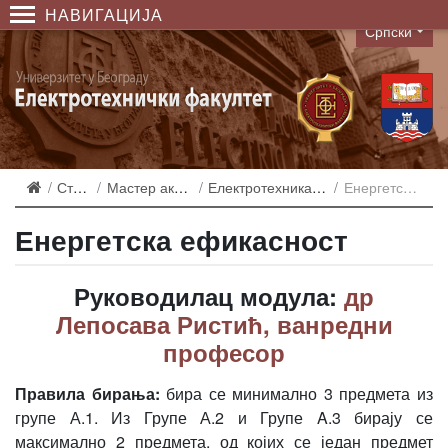
НАВИГАЦИЈА
Српски
Language
Студирање
Мастер академске студије
Електротехника и рачунарство 2013
Енергетска ефикасност
Енергетска ефикасност
Руководилац модула:
др
Лепосава Ристић, ванредни
професор
Правила бирања:
бира се минимално 3 предмета из
групе А.1. Из Групе А.2 и Групе A.3 бирају се
максимално 2 предмета, од којих се један предмет