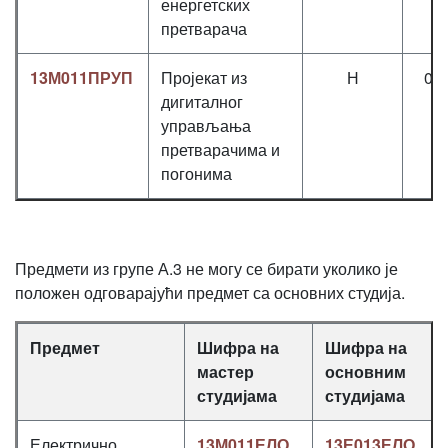
енергетских
претварача
13М011ПРУП
Пројекат из
Н
0+
дигиталног
управљања
претварачима и
погонима
Предмети из групе А.3 не могу се бирати уколико је
положен одговарајући предмет са основних студија.
Предмет
Шифра на
Шифра на
мастер
основним
студијама
студијама
Електрично
13М011ЕЛО
13Е013ЕЛО