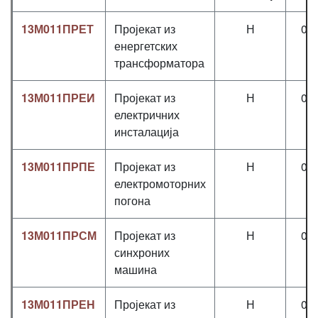
13М011ПРЕТ
Пројекат из
Н
0+
енергетских
трансформатора
13М011ПРЕИ
Пројекат из
Н
0+
електричних
инсталација
13М011ПРПЕ
Пројекат из
Н
0+
електромоторних
погона
13М011ПРСМ
Пројекат из
Н
0+
синхроних
машина
13М011ПРЕН
Пројекат из
Н
0+