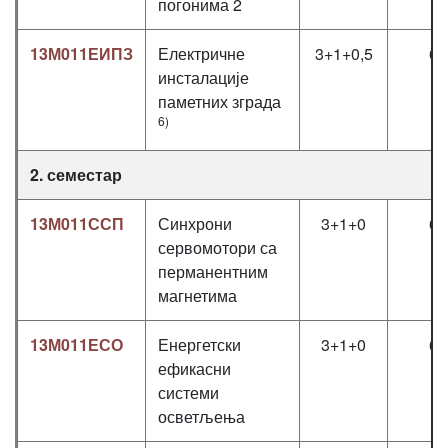
погонима 2
13М011ЕИПЗ
Електричне
3+1+0,5
6
инсталације
паметних зграда
6)
2. семестар
13М011ССП
Синхрони
3+1+0
6
сервомотори са
перманентним
магнетима
13М011ЕСО
Енергетски
3+1+0
6
ефикасни
системи
осветљења