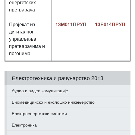
енергетских
претварача
Пројекат из
13М011ПРУП
13Е014ПРУП
дигиталног
управљања
претварачима и
погонима
Електротехника и рачунарство 2013
Аудио и видео комуникације
Биомедицинско и еколошко инжењерство
Електроенергетски системи
Електроника