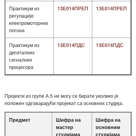
Практикум из
13Е014ПРЕП
13Е014ПРЕП
регулације
електромоторних
погона
Практикум из
13Е014ПДС
13Е014ПДС
дигиталних
сигналних
процесора
Пројекти из групе А.5 не могу се бирати уколико је
положен одговарајући пројекат са основних студија.
Предмет
Шифра на
Шифра на
мастер
основним
студијама
студијама