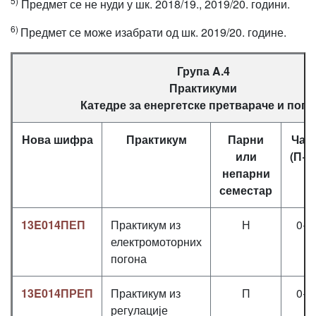
5)
Предмет се не нуди у шк. 2018/19., 2019/20. години.
6)
Предмет се може изабрати од шк. 2019/20. године.
Група A.4
Практикуми
Катедре за енергетске претвараче и пого
Нова шифра
Практикум
Парни
Час
или
(П+В
непарни
семестар
13E014ПЕП
Практикум из
Н
0+0
електромоторних
погона
13E014ПРЕП
Практикум из
П
0+0
регулације