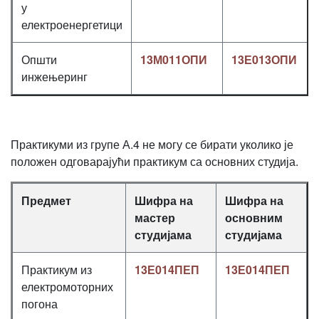
у
електроенергетици
Општи
13М011ОПИ
13Е013ОПИ
инжењеринг
Практикуми из групе А.4 не могу се бирати уколико је
положен одговарајући практикум са основних студија.
Предмет
Шифра на
Шифра на
мастер
основним
студијама
студијама
Практикум из
13Е014ПЕП
13Е014ПЕП
електромоторних
погона