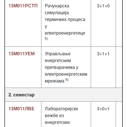
13М011РСТП
Рачунарска
3+1+0
симулација
термичких процеса
у
електроенергетици
5)
13М011УЕМ
Управљање
3+1+1
енергетским
претварачима у
електроенергетским
6)
мрежама
2. семестар
13М011ЛВЕ
Лабораторијске
3+0+1
вежбе из
енергетских