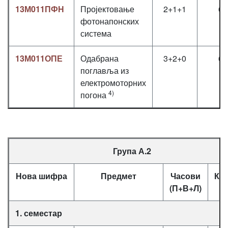
13М011ПФН
Пројектовање
2+1+1
6
фотонапонских
система
13М011ОПЕ
Одабрана
3+2+0
6
поглавља из
електромоторних
4)
погона
Група А.2
Нова шифра
Предмет
Часови
Кр
(П+В+Л)
1. семестар