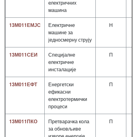
електричних
машина
13М011ЕМЈС
Електричне
Н
2
машине за
једносмерну струју
13М011СЕИ
Специјалне
П
2
електричне
инсталације
13М011ЕФТ
Енергетски
П
2
ефикасни
електротермички
процеси
13М011ПКО
Претварачка кола
П
2
за обновљиве
изворе енергије