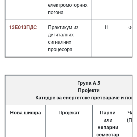
електромоторних
погона
13E013ПДС
Практикум из
Н
0+0
дигиталних
сигналних
процесора
Група A.5
Пројекти
Катедре за енергетске претвараче и пого
Нова шифра
Пројекат
Парни
Час
или
(П+
непарни
семестар