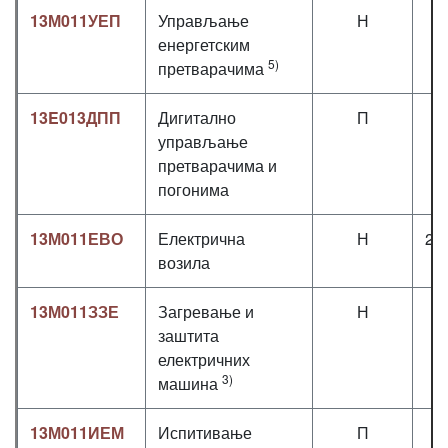
13М011УЕП
Управљање
Н
2
енергетским
5)
претварачима
13E013ДПП
Дигитално
П
2
управљање
претварачима и
погонима
13М011ЕВО
Електрична
Н
2,
возила
13М011ЗЗЕ
Загревање и
Н
3
заштита
електричних
3)
машина
13М011ИЕМ
Испитивање
П
2