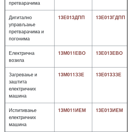
претварачима
Дигитално
13Е013ДПП
13Е013ГДПП
управљање
претварачима и
погонима
Електрична
13М011ЕВО
13Е013ЕВО
возила
Загревање и
13М011ЗЗЕ
13Е013ЗЗЕ
заштита
електричних
машина
Испитивање
13М011ИЕМ
13Е013ИЕМ
електричних
машина