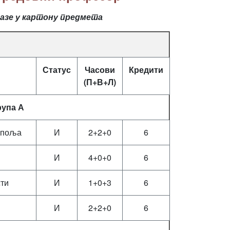
лазе у картону предмета
Статус
Часови
Кредити
(П+В+Л)
рупа А
 поља
И
2+2+0
6
И
4+0+0
6
сти
И
1+0+3
6
И
2+2+0
6