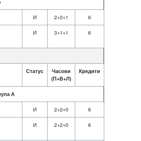
Б
И
2+2+1
6
И
3+1+1
6
Статус
Часови
Кредити
(П+В+Л)
рупа А
И
2+2+0
6
И
2+2+0
6