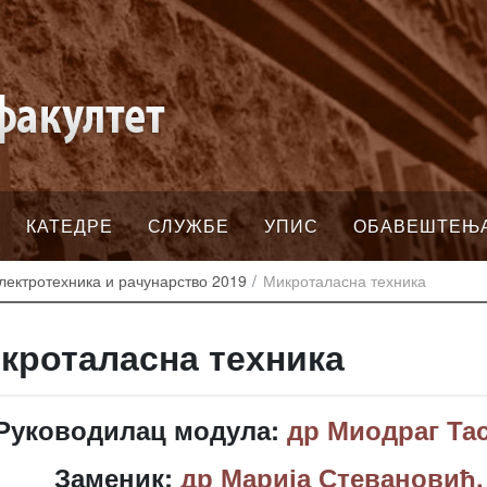
КАТЕДРЕ
СЛУЖБЕ
УПИС
ОБАВЕШТЕЊ
лектротехника и рачунарство 2019
Микроталасна техника
кроталасна техника
Руководилац модула:
др Миодраг Та
Заменик:
др Марија Стевановић