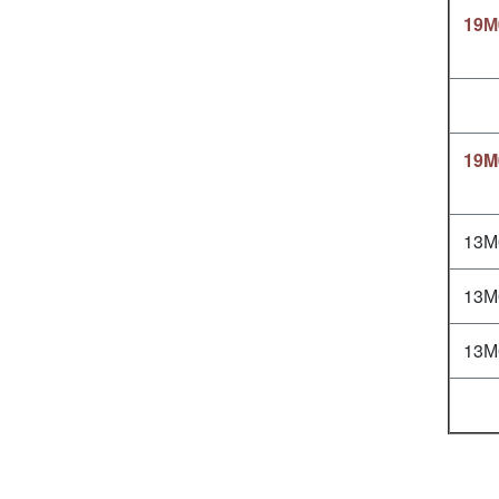
19М
19M
13М
13М
13М