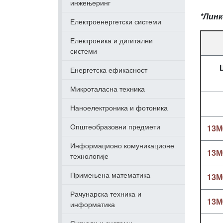
инжењеринг
*Линк
Електроенергетски системи
Електроника и дигитални
системи
Енергетска ефикасност
Микроталасна техника
Наноелектроника и фотоника
Општеобразовни предмети
13М
Информационо комуникационе
13
технологије
Примењена математика
13М
Рачунарска техника и
13
информатика