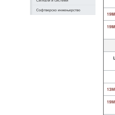
Сигнали и системи
Софтверско инжењерство
19M
19M
13М
19М