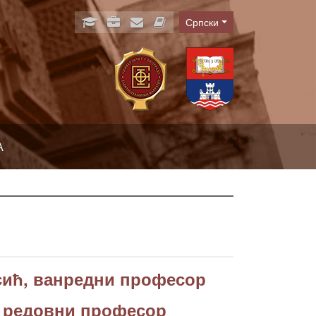
Српски
Language
А
сић, ванредни професор
, редовни професор