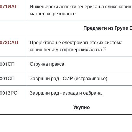
071ИАГ
Инжењерски аспекти генерисања слике кор
магнетске резонансе
Предмети из Групе 
073САП
Пројектовање електромагнетских система
1)
коришћењем софтверских алата
001СП
Стручна пракса
001СП
Завршни рад - СИР (истраживање)
001ЗРО
Завршни рад - израда и одбрана
Укупно