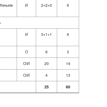
ишћењем
И
2+2+0
6
Б
И
3+1+1
6
О
6
3
О/И
20
14
О/И
4
13
25
60