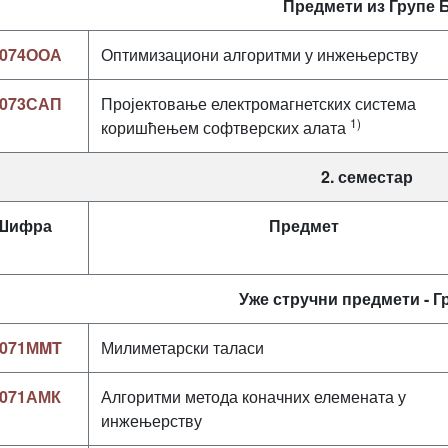
Предмети из Групе 
074ООА
Оптимизациони алгоритми у инжењерству
073САП
Пројектовање електромагнетских система
1)
коришћењем софтверских алата
2. семестар
Шифра
Предмет
Уже стручни предмети - Г
071МMT
Милиметарски таласи
071АМК
Алгоритми метода коначних елемената у
инжењерству