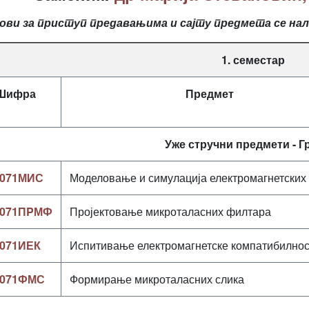
ови за приступ предавањима и сајту предмета се на
1. семестар
Шифра
Предмет
Уже стручни предмети - Г
071МИС
Моделовање и симулација електромагнетских
М071ПPМФ
Пројектовање микроталасних филтара
071ИЕК
Испитивање електромагнетске компатибилно
М071ФМС
Формирање микроталасних слика