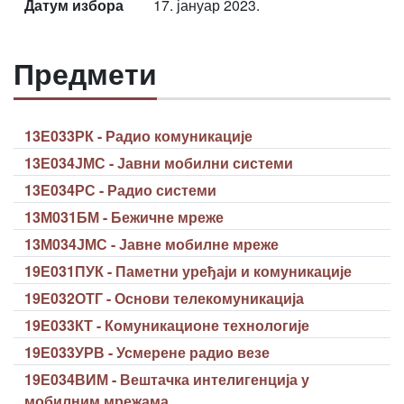
Датум избора
17. јануар 2023.
Предмети
13Е033РК - Радио комуникације
13Е034ЈМС - Јавни мобилни системи
13Е034РС - Радио системи
13М031БМ - Бежичне мреже
13М034ЈМС - Јавне мобилне мреже
19Е031ПУК - Паметни уређаји и комуникације
19Е032ОТГ - Основи телекомуникација
19Е033КТ - Комуникационе технологије
19Е033УРВ - Усмерене радио везе
19Е034ВИМ - Вештачка интелигенција у
мобилним мрежама