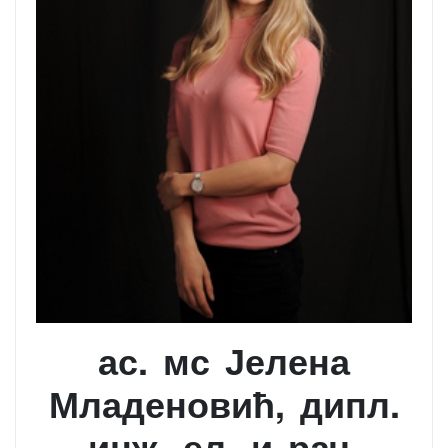
ас. мс Јелена
Младеновић, дипл.
инж. ел. и рач.