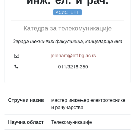
АСИСТЕНТ
Катедра за телекомуникације
Зграда техничких факултета, канцеларија 66а
jelenam@etf.bg.ac.rs
011/3218-350
Стручни назив
мастер инжењер електротехнике
и рачунарства
Научна област
Телекомуникације