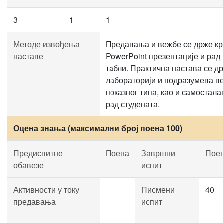
3
1
1
Методе извођења
Предавања и вежбе се држе кр
наставе
PowerPoint презентације и рад
табли. Практична настава се д
лабораторији и подразумева в
показног типа, као и самостала
рад студената.
Оцена знања (максимални број поена 100)
Предиспитне
Поена
Завршни
Пое
обавезе
испит
Активности у току
Писмени
40
предавања
испит