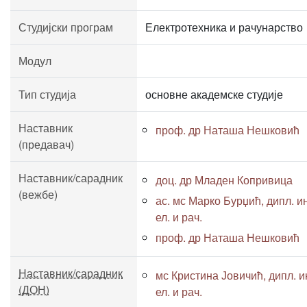
Студијски програм
Електротехника и рачунарство
Модул
Тип студија
основне академске студије
Наставник
проф. др Наташа Нешковић
(предавач)
Наставник/сарадник
доц. др Младен Копривица
(вежбе)
ас. мс Марко Бурџић, дипл. и
ел. и рач.
проф. др Наташа Нешковић
Наставник/сарадник
мс Кристина Јовичић, дипл. и
(ДОН)
ел. и рач.