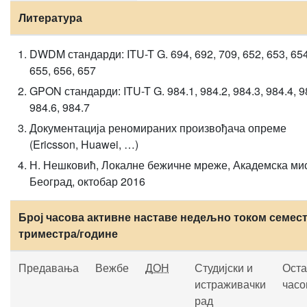
Литература
DWDM стандарди: ITU-T G. 694, 692, 709, 652, 653, 654
655, 656, 657
GPON стандарди: ITU-T G. 984.1, 984.2, 984.3, 984.4, 9
984.6, 984.7
Документација реномираних произвођача опреме
(Ericsson, Huawei, …)
Н. Нешковић, Локалне бежичне мреже, Академска ми
Београд, октобар 2016
Број часова активне наставе недељно током семест
триместра/године
Предавања
Вежбе
ДОН
Студијски и
Оста
истраживачки
часо
рад