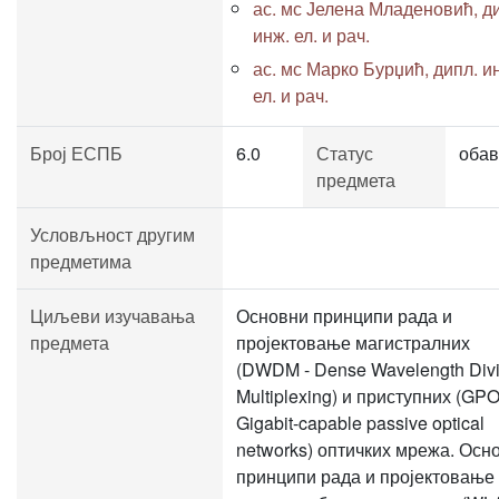
ас. мс Јелена Младеновић, д
инж. ел. и рач.
ас. мс Марко Бурџић, дипл. и
ел. и рач.
Број ЕСПБ
6.0
Статус
обав
предмета
Условљност другим
предметима
Циљеви изучавања
Основни принципи рада и
предмета
пројектовање магистралних
(DWDM - Dense Wavelength Divi
Multiplexing) и приступних (GPO
Gigabit-capable passive optical
networks) оптичких мрежа. Осн
принципи рада и пројектовање