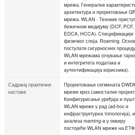
мрежа. Генералне карактеристи
архитектура и пројектовање 
мрежа. WLAN - Технике присту
бежичном медијуму (DCF, PCF,
EDCA, HCCA). Спецификације
физичког слоја. Roaming. Осно
постулати сигурносних процеду
WLAN мрежама (очување тајно
и интегритета података и
аутентификација корисника).
Садржај практичне
Пројектовање сегмената DWD
наставе
мреже кроз самосталне пројект
Конфигурисање уређаја и пуш
WLAN мреже у рад (ad-hoc и
инфраструктурна топологија), и
анализа roaming-a у оквиру
постојеће WLAN мреже на ЕТФ-