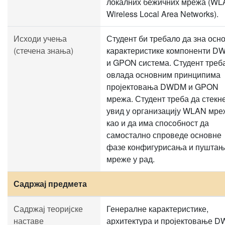
локалних бежичних мрежа (WL
Wireless Local Area Networks).
Исходи учења
Студент би требало да зна осн
(стечена знања)
карaктеристике компоненти 
и GPON система. Студент треб
овлада основним принципима
пројектовања DWDM и GPON
мрежа. Студент треба да стекн
увид у организацију WLAN мре
као и да има спосoбност да
самостално спроведе основне
фазе конфигурисања и пушта
мреже у рад.
Садржај предмета
Садржај теоријске
Генералне карактеристике,
наставе
архитектура и пројектовање 