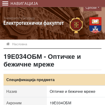
НАВИГАЦИЈА
Српски
Language
Насловна
19Е034ОБМ - Оптичке и
бежичне мреже
Спецификација предмета
Назив
Оптичке и бежичне мреже
Акроним
19Е034ОБМ