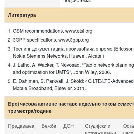
подсистема.
Литература
GSM recommendations, www.etsi.org
3GPP specifications, www.3gpp.org
Тренинг документација произвођача опреме (Ericsson
Nokia Siemens Networks, Huawei, Alcatel)
J. Laiho, A. Wacker, T. Novosad, “Radio network planning
and optimization for UMTS”, John Wiley, 2006.
E. Dahlman, S. Parkvall, J. Sköld: 4G LTE/LTE-Advanced 
Mobile Broadband, Elsevier, 2011.
Број часова активне наставе недељно током семест
триместра/године
Предавања
Вежбе
ДОН
Студијски и
Оста
истраживачки
часо