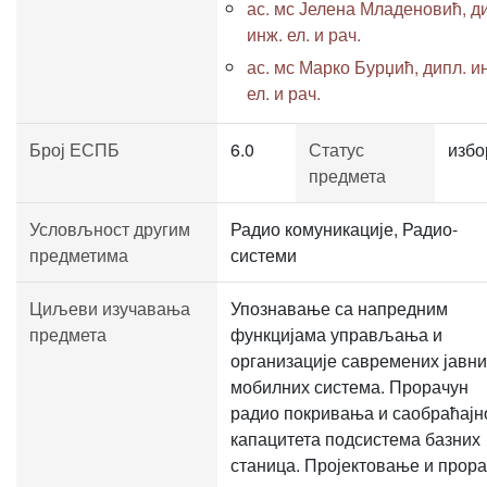
ас. мс Јелена Младеновић, д
инж. ел. и рач.
ас. мс Марко Бурџић, дипл. и
ел. и рач.
Број ЕСПБ
6.0
Статус
избо
предмета
Условљност другим
Радио комуникације, Радио-
предметима
системи
Циљеви изучавања
Упознавање са напредним
предмета
функцијама управљања и
организације савремених јавни
мобилних система. Прорачун
радио покривања и саобраћајн
капацитета подсистема базних
станица. Пројектовање и прор