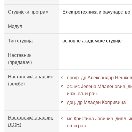
Студијски програм
Електротехника и рачунарство
Модул
Тип студија
основне академске студије
Наставник
(предавач)
Наставник/сарадник
проф. др Александар Нешко
(вежбе)
ас. мс Јелена Младеновић, д
инж. ел. и рач.
доц. др Младен Копривица
Наставник/сарадник
мс Кристина Јовичић, дипл. и
(ДОН)
ел. и рач.