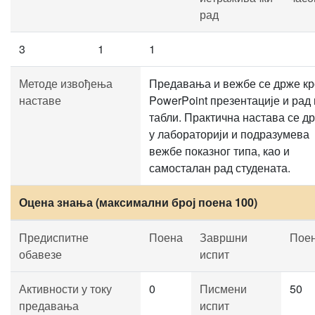
рад
3
1
1
Методе извођења
Предавања и вежбе се држе кр
наставе
PowerPoint презентације и рад
табли. Практична настава се д
у лабораторији и подразумева
вежбе показног типа, као и
самосталан рад студената.
Оцена знања (максимални број поена 100)
Предиспитне
Поена
Завршни
Пое
обавезе
испит
Активности у току
0
Писмени
50
предавања
испит