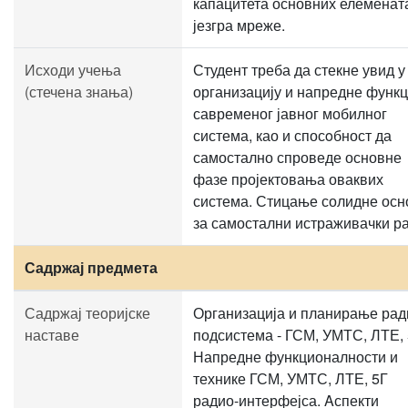
капацитета основних елеменат
језгра мреже.
Исходи учења
Студент треба да стекне увид у
(стечена знања)
организацију и напредне функц
савременог јавног мобилног
система, као и спосoбност да
самостално спроведе основне
фазе пројектовања оваквих
система. Стицање солидне осн
за самостални истраживачки ра
Садржај предмета
Садржај теоријске
Организација и планирање рад
наставе
подсистема - ГСМ, УМТС, ЛТЕ, 
Напредне функционалности и
технике ГСМ, УМТС, ЛТЕ, 5Г
радио-интерфејса. Aспекти