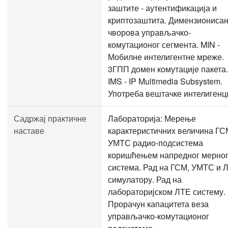
заштите - аутентификација и
криптозаштита. Димензиониса
чворова управљачко-
комутационог сегмента. MIN -
Мобилне интелигентне мреже.
3ГПП домен комутације пакета.
IMS - IP Multimedia Subsystem.
Употреба вештачке интелигенци
Садржај практичне
Лабораторија: Мерење
наставе
карактеристичних величина ГС
УМТС радио-подсистема
коришћењем напредног мерно
система. Рад на ГСМ, УМТС и 
симулатору. Рад на
лабораторијском ЛТЕ систему.
Прорачун капацитета веза
управљачко-комутационог