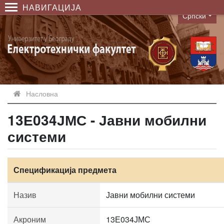
НАВИГАЦИЈА
Српски
Language
Насловна
13Е034ЈМС - Јавни мобилни
системи
Спецификација предмета
Назив
Јавни мобилни системи
Акроним
13Е034ЈМС