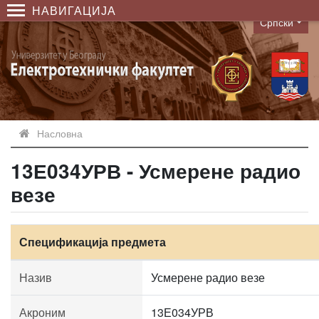
НАВИГАЦИЈА
Српски
Language
Насловна
13Е034УРВ - Усмерене радио
везе
Спецификација предмета
Назив
Усмерене радио везе
Акроним
13Е034УРВ