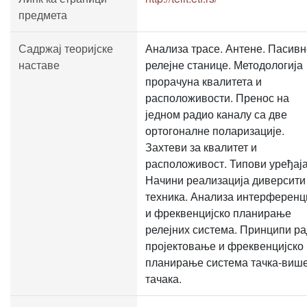
предмета
Садржај теоријске
Анализа трасе. Антене. Пасивн
наставе
релејне станице. Методологија
прорачуна квалитета и
расположивости. Пренос на
једном радио каналу са две
ортогоналне поларизације.
Захтеви за квалитет и
расположивост. Типови уређаја
Начини реализација диверсити
техника. Анализа интерференц
и фреквенцијско планирање
релејних система. Принципи ра
пројектовање и фреквенцијско
планирање система тачка-виш
тачака.