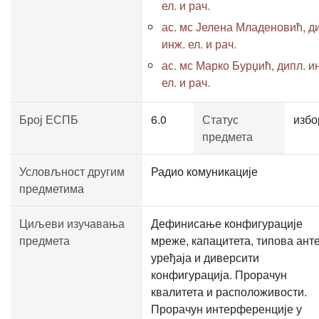
ел. и рач.
ас. мс Јелена Младеновић, д
инж. ел. и рач.
ас. мс Марко Бурџић, дипл. и
ел. и рач.
Број ЕСПБ
6.0
Статус
избо
предмета
Условљност другим
Радио комуникације
предметима
Циљеви изучавања
Дефинисање конфигурације
предмета
мреже, капацитета, типова ант
уређаја и диверсити
конфигурација. Прорачун
квалитета и расположивости.
Прорачун интерференције у