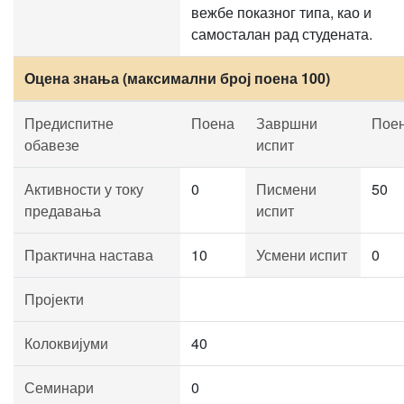
вежбе показног типа, као и
самосталан рад студената.
Оцена знања (максимални број поена 100)
Предиспитне
Поена
Завршни
Пое
обавезе
испит
Активности у току
0
Писмени
50
предавања
испит
Практична настава
10
Усмени испит
0
Пројекти
Колоквијуми
40
Семинари
0