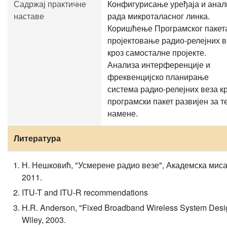
Садржај практичне
Конфигурисање уређаја и анал
наставе
рада микроталасног линка.
Коришћење Програмског пакета
пројектовање радио-релејних в
кроз самосталне пројекте.
Анализа интерференције и
фреквенцијско планирање
система радио-релејних веза к
програмски пакет развијен за т
намене.
Литература
Н. Нешковић, "Усмерене радио везе", Академска миса
2011.
ITU-T and ITU-R recommendations
H.R. Anderson, "Fixed Broadband Wireless System Desi
Wiley, 2003.