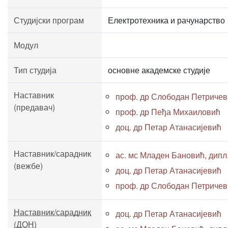
Студијски програм
Електротехника и рачунарство
Модул
Тип студија
основне академске студије
Наставник
проф. др Слободан Петричев
(предавач)
проф. др Пеђа Михаиловић
доц. др Петар Атанасијевић
Наставник/сарадник
ас. мс Младен Бановић, дипл. 
(вежбе)
доц. др Петар Атанасијевић
проф. др Слободан Петричев
Наставник/сарадник
доц. др Петар Атанасијевић
(ДОН)