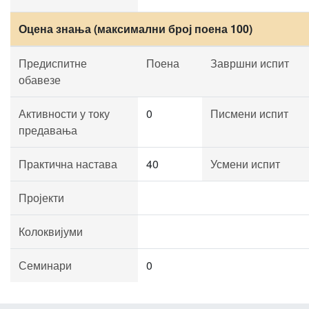
Оцена знања (максимални број поена 100)
Предиспитне
Поена
Завршни испит
обавезе
Активности у току
0
Писмени испит
предавања
Практична настава
40
Усмени испит
Пројекти
Колоквијуми
Семинари
0