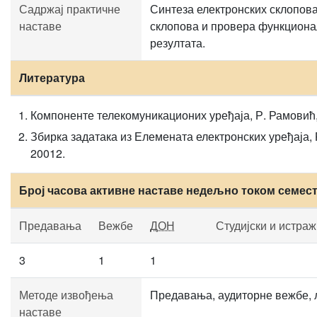
Садржај практичне
Синтеза електронских склопов
наставе
склопова и провера функциона
резултата.
Литература
Компоненте телекомуникационих уређаја, Р. Рамовић
Збирка задатака из Елемената електронских уређаја,
20012.
Број часова активне наставе недељно током семес
Предавања
Вежбе
ДОН
Студијски и истра
3
1
1
Методе извођења
Предавања, аудиторне вежбе, 
наставе