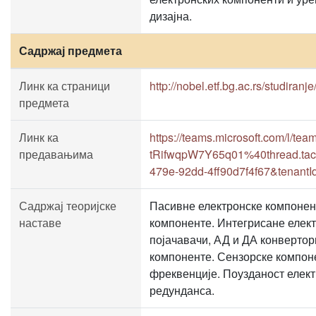
дизајна.
Садржај предмета
Линк ка страници
http://nobel.etf.bg.ac.rs/studiranj
предмета
Линк ка
https://teams.microsoft.com/
предавањима
tRifwqpW7Y65q01%40thread.tacv
479e-92dd-4ff90d7f4f67&tenant
Садржај теоријске
Пасивне електронске компонент
наставе
компоненте. Интегрисане елек
појачавачи, АД и ДА конвертор
компоненте. Сензорске компоне
фреквенције. Поузданост елект
редунданса.