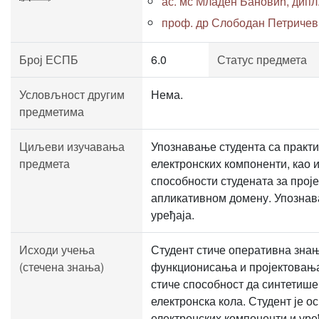
ас. мс Младен Бановић, дипл. 
проф. др Слободан Петричев
Број ЕСПБ
6.0
Статус предмета
Условљност другим
Нема.
предметима
Циљеви изучавања
Упознавање студента са практ
предмета
електронских компоненти, као 
способности студената за прој
апликативном домену. Упознав
уређаја.
Исходи учења
Студент стиче оперативна знањ
(стечена знања)
функционисања и пројектовања 
стиче способност да синтетише
електронска кола. Студент је 
електронских компоненти и уре