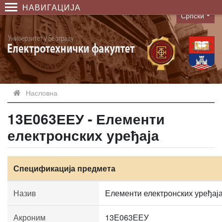
НАВИГАЦИЈА
Српски
Language
Насловна
13Е063ЕЕУ - Елементи
електронских уређаја
Спецификација предмета
Назив
Елементи електронских уређај
Акроним
13Е063ЕЕУ