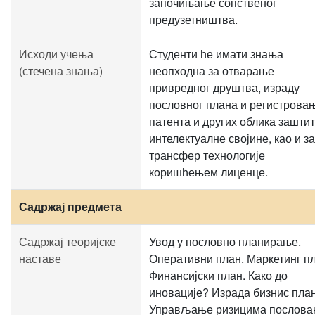
започињање сопственог
предузетништва.
Исходи учења
Студенти ће имати знања
(стечена знања)
неопходна за отварање
привредног друштва, израду
пословног плана и регистрова
патента и других облика зашти
интелектуалне својине, као и за
трансфер технологије
коришћењем лиценце.
Садржај предмета
Садржај теоријске
Увод у пословно планирање.
наставе
Оперативни план. Маркетинг пл
Финансијски план. Како до
иновације? Израда бизнис план
Управљање ризицима послова