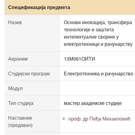
Спецификација предмета
Назив
Основи иновација, трансфера
технологије и заштита
интелектуалне својине у
електротехници и рачунарству
Акроним
13М061ОИТИ
Студијски програм
Електротехника и рачунарство
Модул
Тип студија
мастер академске студије
Наставник
проф. др Пеђа Михаиловић
(предавач)