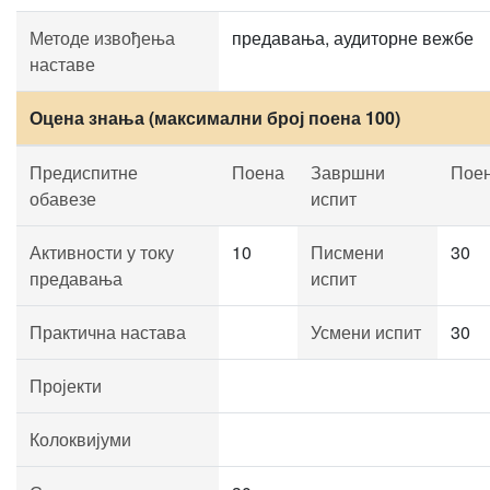
Методе извођења
предавања, аудиторне вежбе
наставе
Оцена знања (максимални број поена 100)
Предиспитне
Поена
Завршни
Пое
обавезе
испит
Активности у току
10
Писмени
30
предавања
испит
Практична настава
Усмени испит
30
Пројекти
Колоквијуми