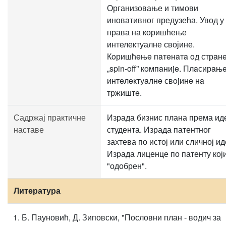
Организовање и тимови
иновативног предузећа. Увод у
права на коришћење
интелектуалне својине.
Кoришћeњe пaтeнaтa oд стрaн
„spin-off” кoмпaниje. Плaсирaњ
интeлeктуaлнe свojинe нa
тржиштe.
Садржај практичне
Израда бизнис плана према ид
наставе
студента. Израда патентног
захтева по истој или сличној ид
Израда лиценце по патенту који
"одобрен".
Литература
Б. Пауновић, Д. Зиповски, "Пословни план - водич за