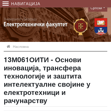
НАВИГАЦИЈА
Српски
Language
Насловна
13М061ОИТИ - Основи
иновација, трансфера
технологије и заштита
интелектуалне својине у
електротехници и
рачунарству