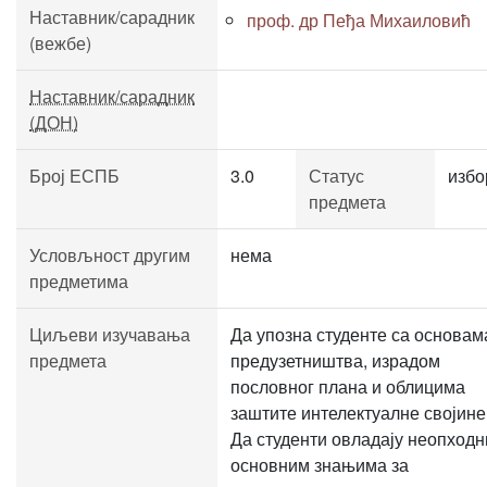
Наставник/сарадник
проф. др Пеђа Михаиловић
(вежбе)
Наставник/сарадник
(ДОН)
Број ЕСПБ
3.0
Статус
избо
предмета
Условљност другим
нема
предметима
Циљеви изучавања
Да упозна студенте са основам
предмета
предузетништва, израдом
пословног плана и облицима
заштите интелектуалне својине
Да студенти овладају неопход
основним знањима за