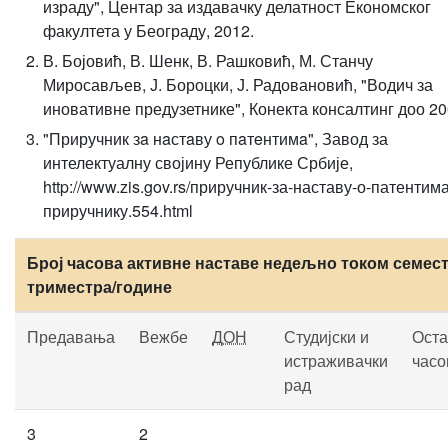
израду", Центар за издавачку делатност Економског
факултета у Београду, 2012.
В. Бојовић, В. Шенк, В. Рашковић, М. Станчу
Миросављев, Ј. Бороцки, Ј. Радовановић, "Водич за
иновативне предузетнике", Конекта консалтинг доо 20
"Приручник зa нaстaву o пaтeнтимa", Завод за
интелектуалну својину Републике Србије,
http://www.zis.gov.rs/приручник-за-наставу-о-патентима
приручнику.554.html
Број часова активне наставе недељно током семест
триместра/године
Предавања
Вежбе
ДОН
Студијски и
Оста
истраживачки
часо
рад
3
2