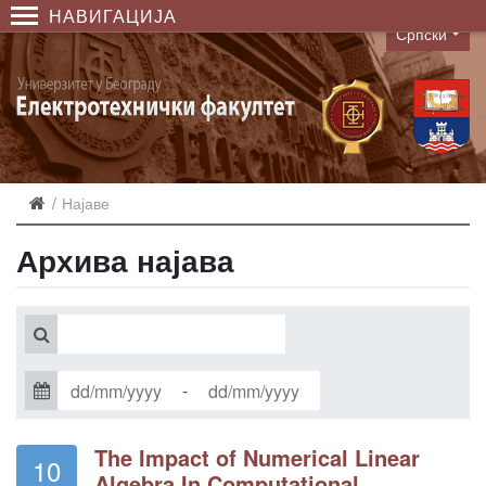
НАВИГАЦИЈА
Српски
Language
Најаве
Архива најава
-
The Impact of Numerical Linear
10
Algebra In Computational