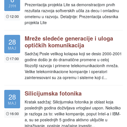
Prezentacija projekta Lite sa demonstracijom prvih
ЈУН
rezultata razvoja softverskih učila za decu i omladinu
12:00
ometenu u razvoju. Detaljnije: Prezentacija učesnika
projekta Lite
Mreže sledeće generacije i uloga
28
optičkih komunikacija
МАЈ
Sadržaj Posle velikog kolapsa koji se desio 2000-2001
17:00
godine došlo je do dramatične promene u celoj
filozofiji razvoja i primene telekomunikacionih mreža.
Velike telekominikacione kompanije i operatori
zainteresovani su za opremu i sisteme koji ć...
Silicijumska fotonika
28
Kratak sadržaj: Silicijumska fotonika je oblast koja
МАЈ
poslednjih godina doživljava vrtoglavi uspon. Nekoliko
16:00
je razloga za to: velike kompanije, poput Intel-a i IBM-
a, su se poslednjih 5 godina aktivno uključile u
istraživanje, postoje značajne investic...