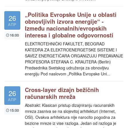
„Politika Evropske Unije u oblasti
26
obnovljivih izvora energije“ -
АПР
Između nacionalnih/evropskih
interesa i globalne odgovornosti
16:00
ELEKTROTEHNIČKI FAKULTET, BEOGRAD
KATEDRA ZA ELEKTROENERGETSKE SISTEME I
SAVEZ ENERGETIČARA ORGANIZUJU PREDAVANJE
PROFESORA STEFANA C. KRAUTERA (Berlin)
Predsednika Svetskog udruženja za obnovljivu
energiju Pod naslovom „Politika Evropske Uni...
Cross-layer dizajn bežičnih
26
računarskih mreža
АПР
Abstrakt: Klasican pristup dizajniranju racunarskih
15:00
mreza zasniva se na slojevitoj arhitekturi (Internet,
OSI). Ovakva arhitektura nije narocito pogodna za
bezicne mreze iz vise razloga. Jedan od razloga je