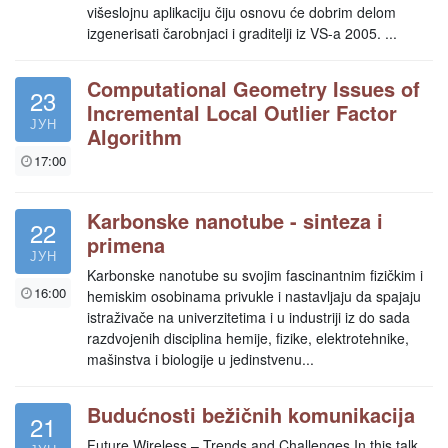
višeslojnu aplikaciju čiju osnovu će dobrim delom
izgenerisati čarobnjaci i graditelji iz VS-a 2005. ...
Computational Geometry Issues of
23
Incremental Local Outlier Factor
ЈУН
Algorithm
17:00
Karbonske nanotube - sinteza i
22
primena
ЈУН
Karbonske nanotube su svojim fascinantnim fizičkim i
16:00
hemiskim osobinama privukle i nastavljaju da spajaju
istraživače na univerzitetima i u industriji iz do sada
razdvojenih disciplina hemije, fizike, elektrotehnike,
mašinstva i biologije u jedinstvenu...
Budućnosti bežičnih komunikacija
21
Future Wireless – Trends and Challenges In this talk