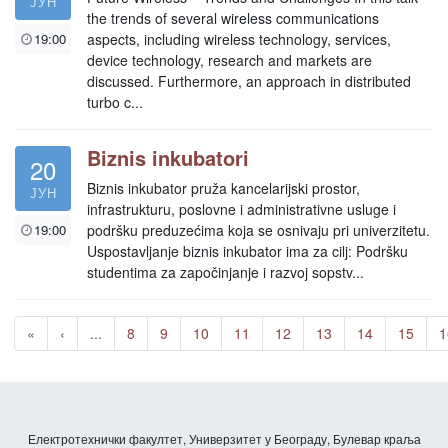
ЈУН
the trends of several wireless communications
19:00
aspects, including wireless technology, services,
device technology, research and markets are
discussed. Furthermore, an approach in distributed
turbo c...
Biznis inkubatori
20
Biznis inkubator pruža kancelarijski prostor,
ЈУН
infrastrukturu, poslovne i administrativne usluge i
19:00
podršku preduzećima koja se osnivaju pri univerzitetu.
Uspostavljanje biznis inkubator ima za cilj: Podršku
studentima za započinjanje i razvoj sopstv...
«
‹
...
8
9
10
11
12
13
14
15
1
Електротехнички факултет, Универзитет у Београду, Булевар краља