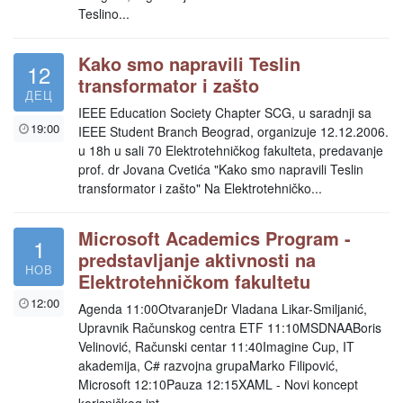
Teslino...
Kako smo napravili Teslin
12
transformator i zašto
ДЕЦ
IEEE Education Society Chapter SCG, u saradnji sa
19:00
IEEE Student Branch Beograd, organizuje 12.12.2006.
u 18h u sali 70 Elektrotehničkog fakulteta, predavanje
prof. dr Jovana Cvetića "Kako smo napravili Teslin
transformator i zašto" Na Elektrotehničko...
Microsoft Academics Program -
1
predstavljanje aktivnosti na
НОВ
Elektrotehničkom fakultetu
12:00
Agenda 11:00OtvaranjeDr Vladana Likar-Smiljanić,
Upravnik Računskog centra ETF 11:10MSDNAABoris
Velinović, Računski centar 11:40Imagine Cup, IT
akademija, C# razvojna grupaMarko Filipović,
Microsoft 12:10Pauza 12:15XAML - Novi koncept