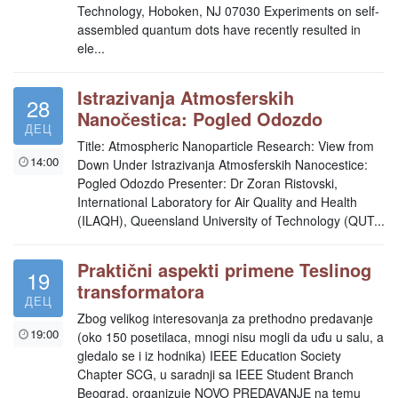
Technology, Hoboken, NJ 07030 Experiments on self-
assembled quantum dots have recently resulted in
ele...
Istrazivanja Atmosferskih
28
Nanočestica: Pogled Odozdo
ДЕЦ
Title: Atmospheric Nanoparticle Research: View from
14:00
Down Under Istrazivanja Atmosferskih Nanocestice:
Pogled Odozdo Presenter: Dr Zoran Ristovski,
International Laboratory for Air Quality and Health
(ILAQH), Queensland University of Technology (QUT...
Praktični aspekti primene Teslinog
19
transformatora
ДЕЦ
Zbog velikog interesovanja za prethodno predavanje
19:00
(oko 150 posetilaca, mnogi nisu mogli da uđu u salu, a
gledalo se i iz hodnika) IEEE Education Society
Chapter SCG, u saradnji sa IEEE Student Branch
Beograd, organizuje NOVO PREDAVANJE na temu